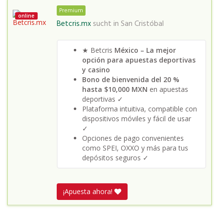
Premium
online
Betcris.mx
sucht in
San Cristóbal
★ Betcris
México – La mejor
opción para apuestas deportivas
y casino
Bono de bienvenida del 20 %
hasta $10,000 MXN
en apuestas
deportivas ✓
Plataforma intuitiva, compatible con
dispositivos móviles y fácil de usar
✓
Opciones de pago convenientes
como SPEI, OXXO y más para tus
depósitos seguros ✓
¡Apuesta ahora!