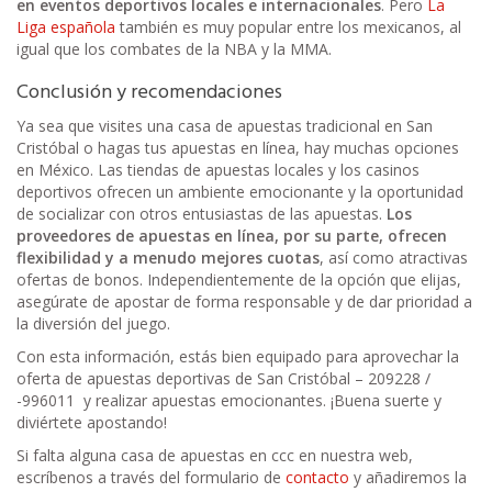
en eventos deportivos locales e internacionales
. Pero
La
Liga española
también es muy popular entre los mexicanos, al
igual que los combates de la NBA y la MMA.
Conclusión y recomendaciones
Ya sea que visites una casa de apuestas tradicional en San
Cristóbal o hagas tus apuestas en línea, hay muchas opciones
en México. Las tiendas de apuestas locales y los casinos
deportivos ofrecen un ambiente emocionante y la oportunidad
de socializar con otros entusiastas de las apuestas.
Los
proveedores de apuestas en línea, por su parte, ofrecen
flexibilidad y a menudo mejores cuotas
, así como atractivas
ofertas de bonos. Independientemente de la opción que elijas,
asegúrate de apostar de forma responsable y de dar prioridad a
la diversión del juego.
Con esta información, estás bien equipado para aprovechar la
oferta de apuestas deportivas de San Cristóbal – 209228 /
-996011 y realizar apuestas emocionantes. ¡Buena suerte y
diviértete apostando!
Si falta alguna casa de apuestas en ccc en nuestra web,
escríbenos a través del formulario de
contacto
y añadiremos la