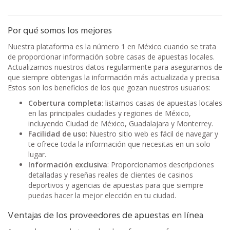
Por qué somos los mejores
Nuestra plataforma es la número 1 en México cuando se trata
de proporcionar información sobre casas de apuestas locales.
Actualizamos nuestros datos regularmente para asegurarnos de
que siempre obtengas la información más actualizada y precisa.
Estos son los beneficios de los que gozan nuestros usuarios:
Cobertura completa
: listamos casas de apuestas locales
en las principales ciudades y regiones de México,
incluyendo Ciudad de México, Guadalajara y Monterrey.
Facilidad de uso
: Nuestro sitio web es fácil de navegar y
te ofrece toda la información que necesitas en un solo
lugar.
Información exclusiva
: Proporcionamos descripciones
detalladas y reseñas reales de clientes de casinos
deportivos y agencias de apuestas para que siempre
puedas hacer la mejor elección en tu ciudad.
Ventajas de los proveedores de apuestas en línea