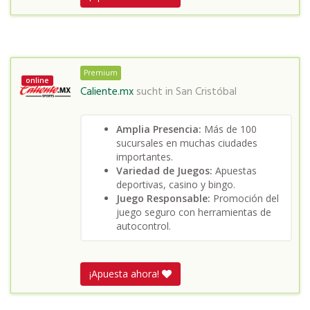
Premium
online
Caliente.mx
sucht in
San Cristóbal
Amplia Presencia:
Más de 100
sucursales en muchas ciudades
importantes.
Variedad de Juegos:
Apuestas
deportivas, casino y bingo.
Juego Responsable:
Promoción del
juego seguro con herramientas de
autocontrol.
¡Apuesta ahora!