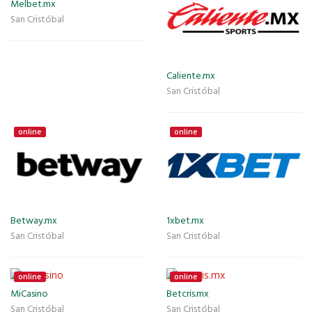
Melbet.mx
San Cristóbal
Caliente.mx
San Cristóbal
online
online
Betway.mx
1xbet.mx
San Cristóbal
San Cristóbal
online
online
MiCasino
Betcris.mx
San Cristóbal
San Cristóbal