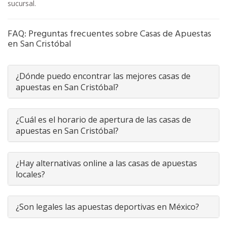
sucursal.
FAQ: Preguntas frecuentes sobre Casas de Apuestas
en San Cristóbal
¿Dónde puedo encontrar las mejores casas de
apuestas en San Cristóbal?
¿Cuál es el horario de apertura de las casas de
apuestas en San Cristóbal?
¿Hay alternativas online a las casas de apuestas
locales?
¿Son legales las apuestas deportivas en México?