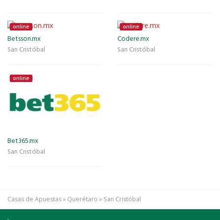
online
online
Betsson.mx
Codere.mx
San Cristóbal
San Cristóbal
online
Bet365.mx
San Cristóbal
Casas de Apuestas
»
Querétaro
»
San Cristóbal