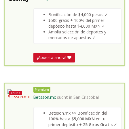
Bonificación de $4,000 pesos ✓
$500 gratis + 100% del primer
depósito hasta $4,000 MXN ✓
Amplia selección de deportes y
mercados de apuestas ✓
¡Apuesta ahora!
Premium
online
Betsson.mx
sucht in
San Cristóbal
Betsson.mx >> Bonificación del
100% hasta
$5,000 MXN
en tu
primer depósito +
25 Giros Gratis
✓