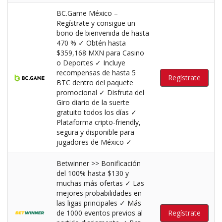
BC.Game México –
Regístrate y consigue un
bono de bienvenida de hasta
470 % ✓ Obtén hasta
$359,168 MXN para Casino
o Deportes ✓ Incluye
recompensas de hasta 5
Regístrate
BTC dentro del paquete
promocional ✓ Disfruta del
Giro diario de la suerte
gratuito todos los días ✓
Plataforma cripto-friendly,
segura y disponible para
jugadores de México ✓
Betwinner >> Bonificación
del 100% hasta $130 y
muchas más ofertas ✓ Las
mejores probabilidades en
las ligas principales ✓ Más
de 1000 eventos previos al
Regístrate