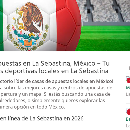
puestas en La Sebastina, México – Tu
s deportivas locales en La Sebastina
ectorio líder de casas de apuestas locales en México!
M
a sobre las mejores casas y centros de apuestas de
 apertura y un mapa. Si estás buscando una casa de
L
alrededores, o simplemente quieres explorar las
imera opción en todo México.
n línea de La Sebastina en 2026
B
L