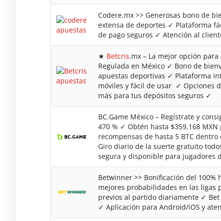
Codere.mx >> Generosas bono de bi
extensa de deportes ✓ Plataforma fá
de pago seguros ✓ Atención al clien
★
Betcris
.mx – La mejor opción para
Regulada en México ✓ Bono de bienv
apuestas deportivas ✓ Plataforma int
móviles y fácil de usar ✓ Opciones 
más para tus depósitos seguros ✓
BC.Game México – Regístrate y cons
470 % ✓ Obtén hasta $359,168 MXN p
recompensas de hasta 5 BTC dentro 
Giro diario de la suerte gratuito todo
segura y disponible para jugadores 
Betwinner >> Bonificación del 100% 
mejores probabilidades en las ligas
previos al partido diariamente ✓ Bet
✓ Aplicación para Android/iOS y aten