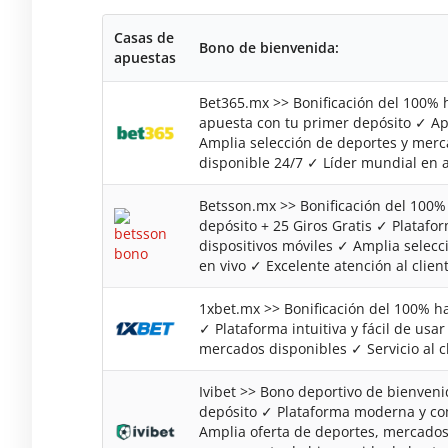
Casas de
Bono de bienvenida:
apuestas
Bet365.mx >> Bonificación del 100% 
apuesta con tu primer depósito ✓ Apl
Amplia selección de deportes y merca
disponible 24/7 ✓ Líder mundial en 
Betsson.mx >> Bonificación del 100%
depósito + 25 Giros Gratis ✓ Platafor
dispositivos móviles ✓ Amplia selec
en vivo ✓ Excelente atención al clien
1xbet.mx >> Bonificación del 100% h
✓ Plataforma intuitiva y fácil de us
mercados disponibles ✓ Servicio al c
Ivibet >> Bono deportivo de bienven
depósito ✓ Plataforma moderna y com
Amplia oferta de deportes, mercados