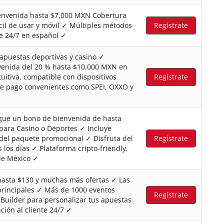
envenida hasta $7,000 MXN Cobertura
cil de usar y móvil ✓ Múltiples métodos
Regístrate
te 24/7 en español ✓
 apuestas deportivas y casino ✓
enida del 20 % hasta $10,000 MXN en
uitiva, compatible con dispositivos
Regístrate
de pago convenientes como SPEI, OXXO y
igue un bono de bienvenida de hasta
ara Casino o Deportes ✓ Incluye
del paquete promocional ✓ Disfruta del
Regístrate
s los días ✓ Plataforma cripto-friendly,
de México ✓
hasta $130 y muchas más ofertas ✓ Las
 principales ✓ Más de 1000 eventos
Regístrate
 Builder para personalizar tus apuestas
ción al cliente 24/7 ✓