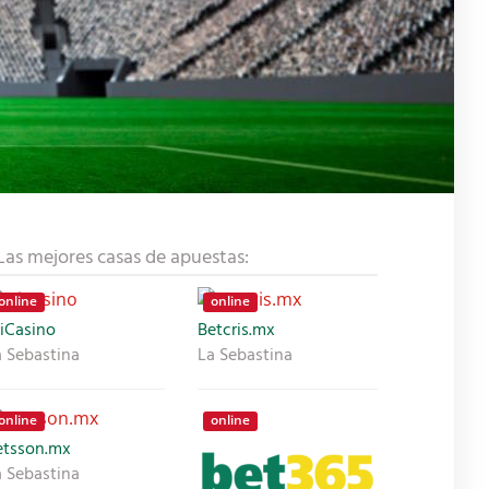
Las mejores casas de apuestas:
online
online
iCasino
Betcris.mx
a Sebastina
La Sebastina
online
online
etsson.mx
a Sebastina