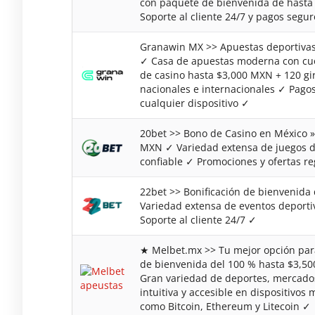
con paquete de bienvenida de hasta 
Soporte al cliente 24/7 y pagos segu
Granawin MX >> Apuestas deportiva
✓ Casa de apuestas moderna con cuot
de casino hasta $3,000 MXN + 120 gi
nacionales e internacionales ✓ Pagos
cualquier dispositivo ✓
20bet >> Bono de Casino en México »
MXN ✓ Variedad extensa de juegos d
confiable ✓ Promociones y ofertas r
22bet >> Bonificación de bienvenid
Variedad extensa de eventos deporti
Soporte al cliente 24/7 ✓
★ Melbet.mx >> Tu mejor opción par
de bienvenida del 100 % hasta $3,5
Gran variedad de deportes, mercados
intuitiva y accesible en dispositivo
como Bitcoin, Ethereum y Litecoin ✓