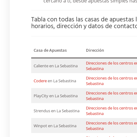
cercano a ti, desde apuestas simples ha
Tabla con todas las casas de apuestas 
horarios, dirección y datos de contact
Casa de Apuestas
Dirección
Direcciones de los centros e
Caliente en La Sebastina
Sebastina
Direcciones de los centros e
Codere
en La Sebastina
Sebastina
Direcciones de los centros e
PlayCity en La Sebastina
Sebastina
Direcciones de los centros e
Strendus en La Sebastina
Sebastina
Direcciones de los centros e
Winpot en La Sebastina
Sebastina