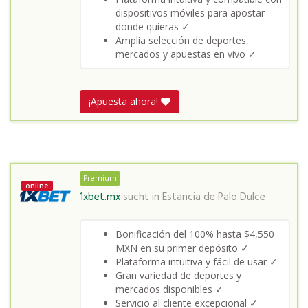
dispositivos móviles para apostar
donde quieras ✓
Amplia selección de deportes,
mercados y apuestas en vivo ✓
¡Apuesta ahora!
Premium
online
1xbet.mx
sucht in
Estancia de Palo Dulce
Bonificación del 100% hasta $4,550
MXN en su primer depósito ✓
Plataforma intuitiva y fácil de usar ✓
Gran variedad de deportes y
mercados disponibles ✓
Servicio al cliente excepcional ✓