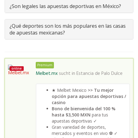
¿Son legales las apuestas deportivas en México?
¿Qué deportes son los más populares en las casas
de apuestas mexicanas?
Premium
online
Melbet.mx
sucht in
Estancia de Palo Dulce
★ Melbet Mexico
>> Tu mejor
opción para apuestas deportivas /
casino
Bono de bienvenida del 100 %
hasta $3,500 MXN
para tus
apuestas deportivas ✓
Gran variedad de deportes,
mercados y eventos en vivo ⚽️ ✓