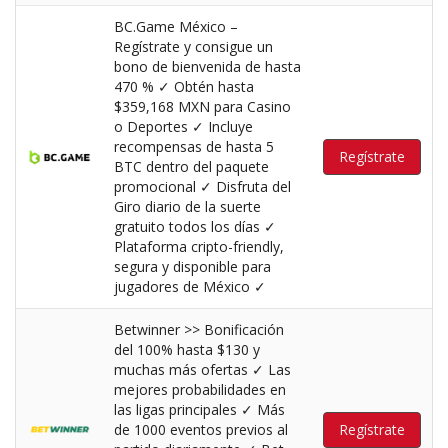
BC.Game México –
Regístrate y consigue un
bono de bienvenida de hasta
470 % ✓ Obtén hasta
$359,168 MXN para Casino
o Deportes ✓ Incluye
recompensas de hasta 5
Regístrate
BTC dentro del paquete
promocional ✓ Disfruta del
Giro diario de la suerte
gratuito todos los días ✓
Plataforma cripto-friendly,
segura y disponible para
jugadores de México ✓
Betwinner >> Bonificación
del 100% hasta $130 y
muchas más ofertas ✓ Las
mejores probabilidades en
las ligas principales ✓ Más
de 1000 eventos previos al
Regístrate