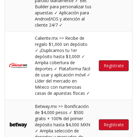
partido diariamente ✓ Bet
Builder para personalizar tus
apuestas ✓ Aplicación para
Android/iOS y atención al
cliente 24/7 ✓
Caliente.mx >> Recibe de
regalo $1,000 sin depósito
✓ ¡Duplicamos tu 1er
depósito hasta $3,000! ✓
Amplia cobertura de
Regístrate
deportes ✓ Plataforma fácil
de usar y aplicación móvil ✓
Líder del mercado en
México con numerosas
casas de apuestas físicas ✓​
Betway.mx >> Bonificación
de $4,000 pesos ✓ $500
gratis + 100% del primer
depósito hasta $4,000 MXN
Regístrate
✓ Amplia selección de
deportes y mercados de