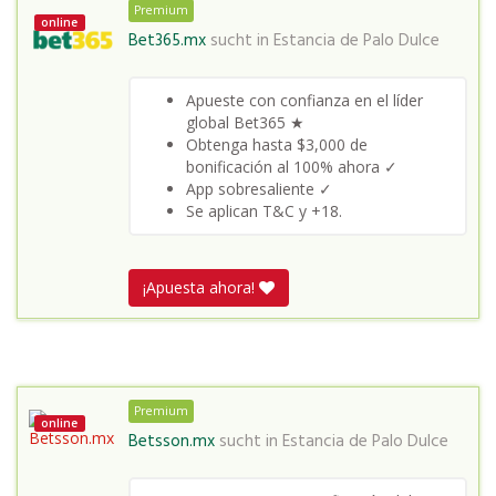
Premium
online
Bet365.mx
sucht in
Estancia de Palo Dulce
Apueste con confianza en el líder
global Bet365 ★
Obtenga hasta $3,000 de
bonificación al 100% ahora ✓
App sobresaliente ✓
Se aplican T&C y +18.
¡Apuesta ahora!
Premium
online
Betsson.mx
sucht in
Estancia de Palo Dulce