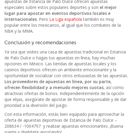
apuestas de Estancia de Palo Dulce ofrecen apuestas
especiales sobre estos populares deportes y son
el mejor
lugar para apostar en eventos deportivos locales e
internacionales
. Pero
La Liga española
también es muy
popular entre los mexicanos, al igual que los combates de la
NBA y la MMA.
Conclusión y recomendaciones
Ya sea que visites una casa de apuestas tradicional en Estancia
de Palo Dulce o hagas tus apuestas en línea, hay muchas
opciones en México. Las tiendas de apuestas locales y los
casinos deportivos ofrecen un ambiente emocionante y la
oportunidad de socializar con otros entusiastas de las apuestas.
Los proveedores de apuestas en línea, por su parte,
ofrecen flexibilidad y a menudo mejores cuotas
, así como
atractivas ofertas de bonos. Independientemente de la opción
que elijas, asegúrate de apostar de forma responsable y de dar
prioridad a la diversión del juego.
Con esta información, estás bien equipado para aprovechar la
oferta de apuestas deportivas de Estancia de Palo Dulce –
208634 / -1004797 y realizar apuestas emocionantes. ¡Buena
suerte y diviértete apostando!