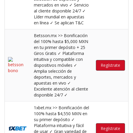
mercados en vivo ✓ Servicio
al cliente disponible 24/7 ✓
Líder mundial en apuestas
en línea ✓ Se aplican T&C
Betsson.mx >> Bonificación
del 100% hasta $5,000 MXN
en tu primer depósito + 25
Giros Gratis ✓ Plataforma
intuitiva y compatible con
dispositivos móviles ✓
Regístrate
Amplia selección de
deportes, mercados y
apuestas en vivo ✓
Excelente atención al cliente
disponible 24/7 ✓
1xbet.mx >> Bonificación del
100% hasta $4,550 MXN en
su primer depósito ✓
Plataforma intuitiva y fácil
Regístrate
de usar ✓ Gran variedad de