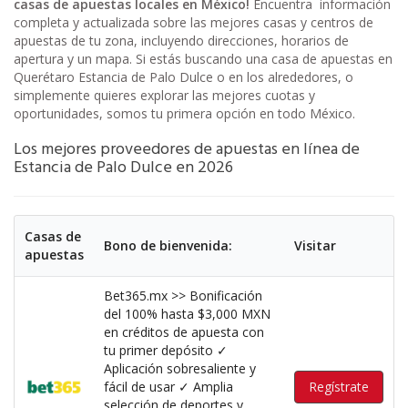
casas de apuestas locales en México!
Encuentra información
completa y actualizada sobre las mejores casas y centros de
apuestas de tu zona, incluyendo direcciones, horarios de
apertura y un mapa. Si estás buscando una casa de apuestas en
Querétaro Estancia de Palo Dulce o en los alrededores, o
simplemente quieres explorar las mejores cuotas y
oportunidades, somos tu primera opción en todo México.
Los mejores proveedores de apuestas en línea de
Estancia de Palo Dulce en 2026
Casas de
Bono de bienvenida:
Visitar
apuestas
Bet365.mx >> Bonificación
del 100% hasta $3,000 MXN
en créditos de apuesta con
tu primer depósito ✓
Aplicación sobresaliente y
fácil de usar ✓ Amplia
Regístrate
selección de deportes y