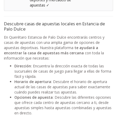
apuestas ✓
Descubre casas de apuestas locales en Estancia de
Palo Dulce
En Querétaro Estancia de Palo Dulce encontrarás centros y
casas de apuestas con una amplia gama de opciones de
apuestas deportivas. Nuestra plataforma
te ayudará a
encontrar la casa de apuestas más cercana
con toda la
información que necesitas:
Dirección
: Encuentra la dirección exacta de todas las
sucursales de casas de juego para llegar a ellas de forma
fácil y rápida.
Horario de apertura
: Descubre el horario de apertura
actual de las casas de apuestas para saber exactamente
cuándo puedes realizar tus apuestas.
Opciones de apuesta
: Descubre las diferentes opciones
que ofrece cada centro de apuestas cercano a ti, desde
apuestas simples hasta apuestas combinadas y apuestas
en directo.