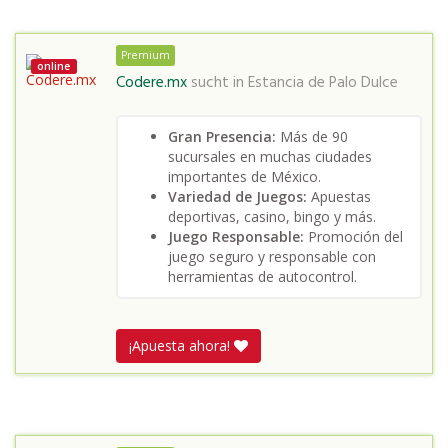
Premium
online
Codere.mx
sucht in
Estancia de Palo Dulce
Gran Presencia:
Más de 90
sucursales en muchas ciudades
importantes de México.
Variedad de Juegos:
Apuestas
deportivas, casino, bingo y más.
Juego Responsable:
Promoción del
juego seguro y responsable con
herramientas de autocontrol.
¡Apuesta ahora!