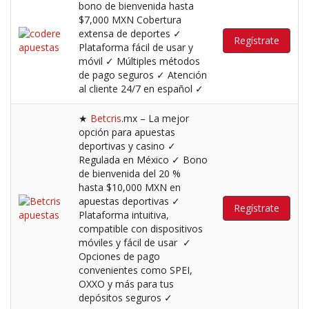
bono de bienvenida hasta
$7,000 MXN Cobertura
extensa de deportes ✓
Regístrate
Plataforma fácil de usar y
móvil ✓ Múltiples métodos
de pago seguros ✓ Atención
al cliente 24/7 en español ✓
★
Betcris
.mx – La mejor
opción para apuestas
deportivas y casino ✓
Regulada en México ✓ Bono
de bienvenida del 20 %
hasta $10,000 MXN en
apuestas deportivas ✓
Regístrate
Plataforma intuitiva,
compatible con dispositivos
móviles y fácil de usar ✓
Opciones de pago
convenientes como SPEI,
OXXO y más para tus
depósitos seguros ✓