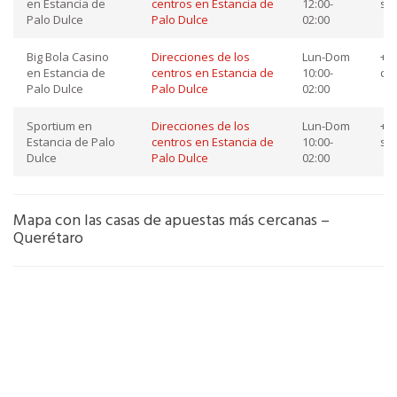
en Estancia de
centros en Estancia de
12:00-
so
Palo Dulce
Palo Dulce
02:00
Big Bola Casino
Direcciones de los
Lun-Dom
+52
en Estancia de
centros en Estancia de
10:00-
co
Palo Dulce
Palo Dulce
02:00
Sportium en
Direcciones de los
Lun-Dom
+52
Estancia de Palo
centros en Estancia de
10:00-
so
Dulce
Palo Dulce
02:00
Mapa con las casas de apuestas más cercanas –
Querétaro