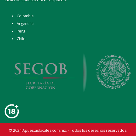
Colombia
Argentina
Perú
Chile
© 2024 Apuestaslocales.com.mx. - Todos los derechos reservados.