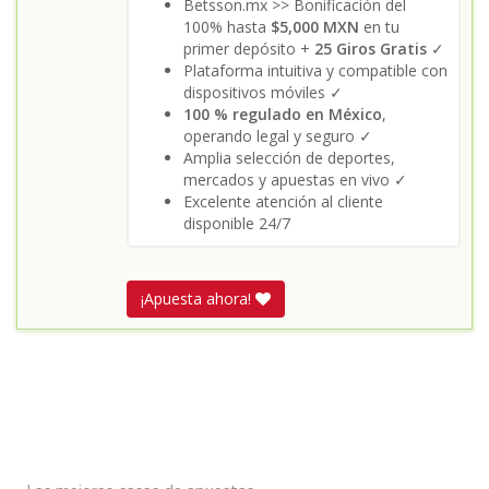
Betsson.mx >> Bonificación del
100% hasta
$5,000 MXN
en tu
primer depósito +
25 Giros Gratis
✓
Plataforma intuitiva y compatible con
dispositivos móviles ✓
100 % regulado en México
,
operando legal y seguro ✓
Amplia selección de deportes,
mercados y apuestas en vivo ✓
Excelente atención al cliente
disponible 24/7
¡Apuesta ahora!