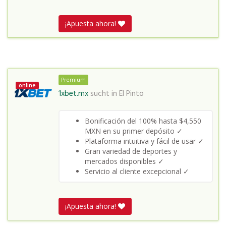
¡Apuesta ahora!
Premium
online
1xbet.mx
sucht in
El Pinto
Bonificación del 100% hasta $4,550
MXN en su primer depósito ✓
Plataforma intuitiva y fácil de usar ✓
Gran variedad de deportes y
mercados disponibles ✓
Servicio al cliente excepcional ✓
¡Apuesta ahora!