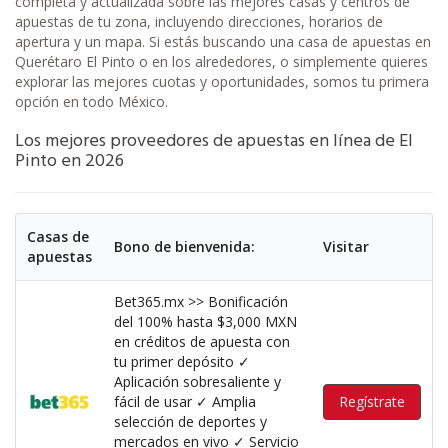
completa y actualizada sobre las mejores casas y centros de
apuestas de tu zona, incluyendo direcciones, horarios de
apertura y un mapa. Si estás buscando una casa de apuestas en
Querétaro El Pinto o en los alrededores, o simplemente quieres
explorar las mejores cuotas y oportunidades, somos tu primera
opción en todo México.
Los mejores proveedores de apuestas en línea de El
Pinto en 2026
Casas de
Bono de bienvenida:
Visitar
apuestas
Bet365.mx >> Bonificación
del 100% hasta $3,000 MXN
en créditos de apuesta con
tu primer depósito ✓
Aplicación sobresaliente y
fácil de usar ✓ Amplia
Regístrate
selección de deportes y
mercados en vivo ✓ Servicio