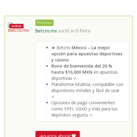
Premium
online
Betcris.mx
sucht in
El Pinto
★ Betcris
México – La mejor
opción para apuestas deportivas
y casino
Bono de bienvenida del 20 %
hasta $10,000 MXN
en apuestas
deportivas ✓
Plataforma intuitiva, compatible con
dispositivos móviles y fácil de usar
✓
Opciones de pago convenientes
como SPEI, OXXO y más para tus
depósitos seguros ✓
¡Apuesta ahora!