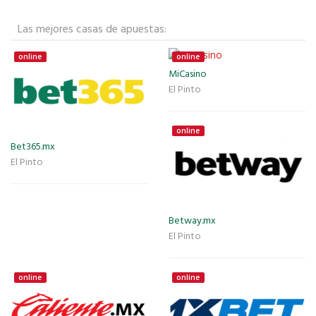
Las mejores casas de apuestas:
online
online
MiCasino
El Pinto
online
Bet365.mx
El Pinto
Betway.mx
El Pinto
online
online