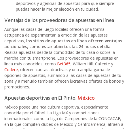
deportivos y agencias de apuestas para que siempre
puedas hacer la mejor elección en tu ciudad.
Ventajas de los proveedores de apuestas en línea
Aunque las casas de juego locales ofrecen una forma
estupenda de experimentar la emoción de las apuestas
deportivas,
los sitios de apuestas en línea ofrecen ventajas
adicionales, como estar abiertos las 24 horas del día
.
Realiza apuestas desde la comodidad de tu casa o sobre la
marcha con tu smartphone. Los proveedores de apuestas en
línea más conocidos, como
Bet365
, William Hill, Caliente y
Codere
, ofrecen cuotas atractivas y una amplia gama de
opciones de apuestas, sumando a las casas de apuestas de tu
zona y a menudo también ofrecen lucrativas ofertas de bonos y
promociones.
Apuestas deportivas en El Pinto,
México
México posee una rica cultura deportiva, especialmente
conocida por el fútbol. La Liga MX y competiciones
internacionales como la Liga de Campeones de la CONCACAF,
en la que compiten clubes de México y Centroamérica, atraen a