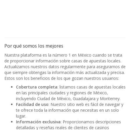
Por qué somos los mejores
Nuestra plataforma es la número 1 en México cuando se trata
de proporcionar información sobre casas de apuestas locales.
Actualizamos nuestros datos regularmente para asegurarnos de
que siempre obtengas la información más actualizada y precisa.
Estos son los beneficios de los que gozan nuestros usuarios:
Cobertura completa
: listamos casas de apuestas locales
en las principales ciudades y regiones de México,
incluyendo Ciudad de México, Guadalajara y Monterrey.
Facilidad de uso
: Nuestro sitio web es fácil de navegar y
te ofrece toda la información que necesitas en un solo
lugar.
Información exclusiva
: Proporcionamos descripciones
detalladas y reseñas reales de clientes de casinos