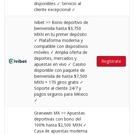
disponibles ✓ Servicio al
cliente excepcional ✓
Ivibet >> Bono deportivo de
bienvenida hasta $3,750
MXN en tu primer depósito
✓ Plataforma moderna y
compatible con dispositivos
móviles ✓ Amplia oferta de
deportes, mercados y
Regístrate
apuestas en vivo ✓ Casino
disponible con paquete de
bienvenida de hasta $7,500
MXN + 170 giros gratis ✓
Soporte al cliente 24/7 y
pagos seguros para México
✓
Granawin MX >> Apuestas
deportivas con bono del
100% hasta $2,500 MXN ✓
Casa de apuestas moderna