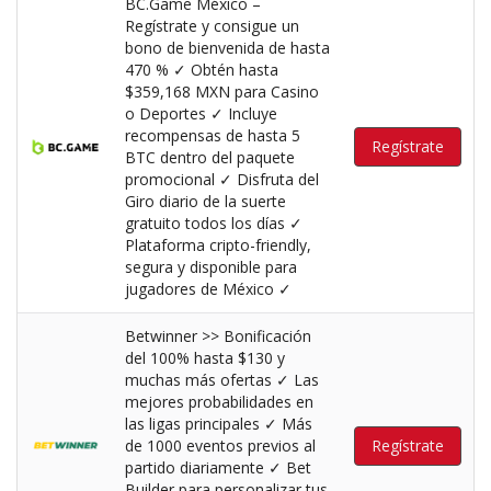
BC.Game México –
Regístrate y consigue un
bono de bienvenida de hasta
470 % ✓ Obtén hasta
$359,168 MXN para Casino
o Deportes ✓ Incluye
recompensas de hasta 5
Regístrate
BTC dentro del paquete
promocional ✓ Disfruta del
Giro diario de la suerte
gratuito todos los días ✓
Plataforma cripto-friendly,
segura y disponible para
jugadores de México ✓
Betwinner >> Bonificación
del 100% hasta $130 y
muchas más ofertas ✓ Las
mejores probabilidades en
las ligas principales ✓ Más
de 1000 eventos previos al
Regístrate
partido diariamente ✓ Bet
Builder para personalizar tus