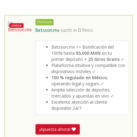
Premium
online
Betsson.mx
sucht in
El Pinto
Betsson.mx >> Bonificación del
100% hasta
$5,000 MXN
en tu
primer depósito +
25 Giros Gratis
✓
Plataforma intuitiva y compatible con
dispositivos móviles ✓
100 % regulado en México
,
operando legal y seguro ✓
Amplia selección de deportes,
mercados y apuestas en vivo ✓
Excelente atención al cliente
disponible 24/7
¡Apuesta ahora!