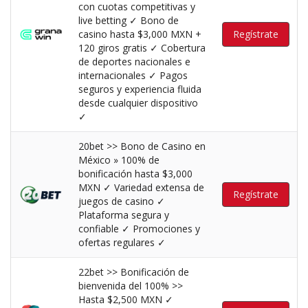
con cuotas competitivas y
live betting ✓ Bono de
casino hasta $3,000 MXN +
Regístrate
120 giros gratis ✓ Cobertura
de deportes nacionales e
internacionales ✓ Pagos
seguros y experiencia fluida
desde cualquier dispositivo
✓
20bet >> Bono de Casino en
México » 100% de
bonificación hasta $3,000
MXN ✓ Variedad extensa de
Regístrate
juegos de casino ✓
Plataforma segura y
confiable ✓ Promociones y
ofertas regulares ✓
22bet >> Bonificación de
bienvenida del 100% >>
Hasta $2,500 MXN ✓