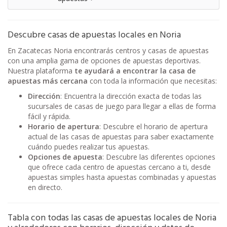
Descubre casas de apuestas locales en Noria
En Zacatecas Noria encontrarás centros y casas de apuestas
con una amplia gama de opciones de apuestas deportivas.
Nuestra plataforma
te ayudará a encontrar la casa de
apuestas más cercana
con toda la información que necesitas:
Dirección
: Encuentra la dirección exacta de todas las
sucursales de casas de juego para llegar a ellas de forma
fácil y rápida.
Horario de apertura
: Descubre el horario de apertura
actual de las casas de apuestas para saber exactamente
cuándo puedes realizar tus apuestas.
Opciones de apuesta
: Descubre las diferentes opciones
que ofrece cada centro de apuestas cercano a ti, desde
apuestas simples hasta apuestas combinadas y apuestas
en directo.
Tabla con todas las casas de apuestas locales de Noria