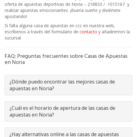
oferta de apuestas deportivas de Noria – 218833 / -1015167 y
realizar apuestas emocionantes. ¡Buena suerte y diviértete
apostando!
Si falta alguna casa de apuestas en ccc en nuestra web,
escríbenos a través del formulario de
contacto
y añadiremos la
sucursal.
FAQ: Preguntas frecuentes sobre Casas de Apuestas
en Noria
¿Dónde puedo encontrar las mejores casas de
apuestas en Noria?
¿Cuál es el horario de apertura de las casas de
apuestas en Noria?
¿Hay alternativas online a las casas de apuestas