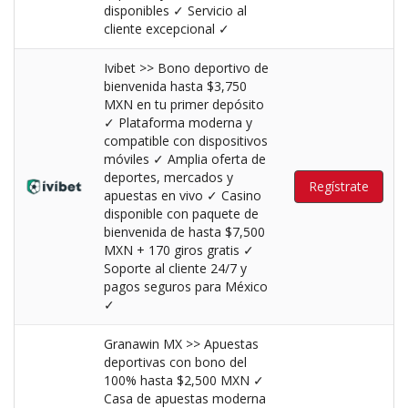
disponibles ✓ Servicio al
cliente excepcional ✓
Ivibet >> Bono deportivo de
bienvenida hasta $3,750
MXN en tu primer depósito
✓ Plataforma moderna y
compatible con dispositivos
móviles ✓ Amplia oferta de
deportes, mercados y
Regístrate
apuestas en vivo ✓ Casino
disponible con paquete de
bienvenida de hasta $7,500
MXN + 170 giros gratis ✓
Soporte al cliente 24/7 y
pagos seguros para México
✓
Granawin MX >> Apuestas
deportivas con bono del
100% hasta $2,500 MXN ✓
Casa de apuestas moderna