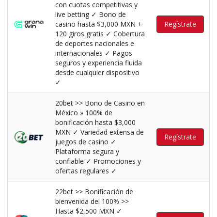
con cuotas competitivas y
live betting ✓ Bono de
casino hasta $3,000 MXN +
Regístrate
120 giros gratis ✓ Cobertura
de deportes nacionales e
internacionales ✓ Pagos
seguros y experiencia fluida
desde cualquier dispositivo
✓
20bet >> Bono de Casino en
México » 100% de
bonificación hasta $3,000
MXN ✓ Variedad extensa de
Regístrate
juegos de casino ✓
Plataforma segura y
confiable ✓ Promociones y
ofertas regulares ✓
22bet >> Bonificación de
bienvenida del 100% >>
Hasta $2,500 MXN ✓