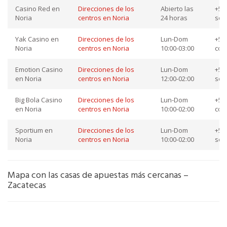
Casino Red en
Direcciones de los
Abierto las
+52
Noria
centros en Noria
24 horas
sop
Yak Casino en
Direcciones de los
Lun-Dom
+52
Noria
centros en Noria
10:00-03:00
con
Emotion Casino
Direcciones de los
Lun-Dom
+52
en Noria
centros en Noria
12:00-02:00
sop
Big Bola Casino
Direcciones de los
Lun-Dom
+52
en Noria
centros en Noria
10:00-02:00
con
Sportium en
Direcciones de los
Lun-Dom
+52
Noria
centros en Noria
10:00-02:00
sop
Mapa con las casas de apuestas más cercanas –
Zacatecas