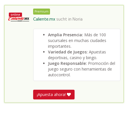
Premium
online
Caliente.mx
sucht in
Noria
Amplia Presencia:
Más de 100
sucursales en muchas ciudades
importantes.
Variedad de Juegos:
Apuestas
deportivas, casino y bingo.
Juego Responsable:
Promoción del
juego seguro con herramientas de
autocontrol.
¡Apuesta ahora!