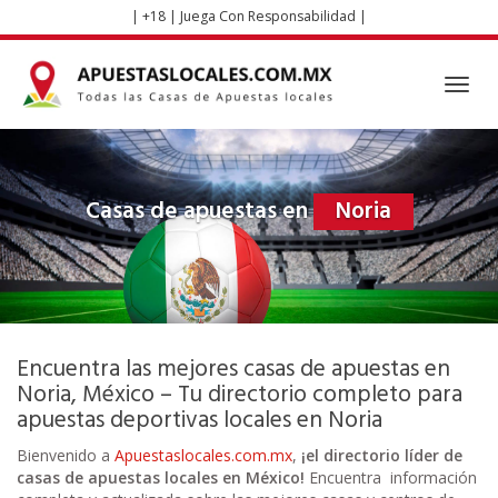
Skip
| +18 | Juega Con Responsabilidad |
to
main
content
Toggl
navig
Casas de apuestas en
Noria
Encuentra las mejores casas de apuestas en
Noria, México – Tu directorio completo para
apuestas deportivas locales en Noria
Bienvenido a
Apuestaslocales.com.mx
,
¡el directorio líder de
casas de apuestas locales en México!
Encuentra información