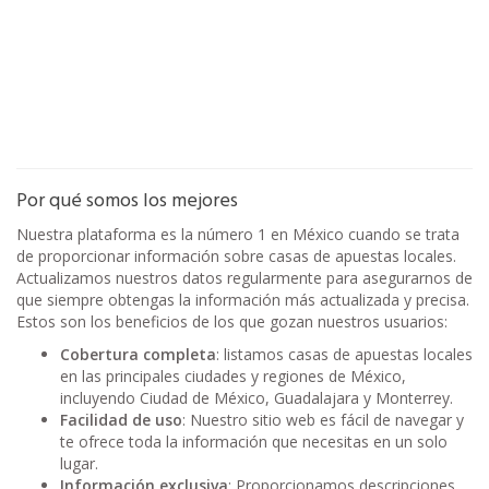
Por qué somos los mejores
Nuestra plataforma es la número 1 en México cuando se trata
de proporcionar información sobre casas de apuestas locales.
Actualizamos nuestros datos regularmente para asegurarnos de
que siempre obtengas la información más actualizada y precisa.
Estos son los beneficios de los que gozan nuestros usuarios:
Cobertura completa
: listamos casas de apuestas locales
en las principales ciudades y regiones de México,
incluyendo Ciudad de México, Guadalajara y Monterrey.
Facilidad de uso
: Nuestro sitio web es fácil de navegar y
te ofrece toda la información que necesitas en un solo
lugar.
Información exclusiva
: Proporcionamos descripciones