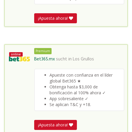
¡Apuesta ahora!
Premium
online
Bet365.mx
sucht in
Los Grullos
Apueste con confianza en el líder
global Bet365 ★
Obtenga hasta $3,000 de
bonificación al 100% ahora ✓
App sobresaliente ✓
Se aplican T&C y +18.
¡Apuesta ahora!