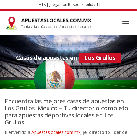
Skip
| +18 | Juega Con Responsabilidad |
to
main
content
Toggl
navig
Casas de apuestas en
Los Grullos
Encuentra las mejores casas de apuestas en
Los Grullos, México – Tu directorio completo
para apuestas deportivas locales en Los
Grullos
Bienvenido a
Apuestaslocales.com.mx
,
¡el directorio líder de