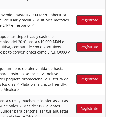
envenida hasta $7,000 MXN Cobertura
cil de usar y móvil ✓ Múltiples métodos
Regístrate
te 24/7 en español ✓
 apuestas deportivas y casino ✓
enida del 20 % hasta $10,000 MXN en
uitiva, compatible con dispositivos
Regístrate
de pago convenientes como SPEI, OXXO y
igue un bono de bienvenida de hasta
ara Casino o Deportes ✓ Incluye
del paquete promocional ✓ Disfruta del
Regístrate
s los días ✓ Plataforma cripto-friendly,
de México ✓
hasta $130 y muchas más ofertas ✓ Las
 principales ✓ Más de 1000 eventos
Regístrate
 Builder para personalizar tus apuestas
ción al cliente 24/7 ✓