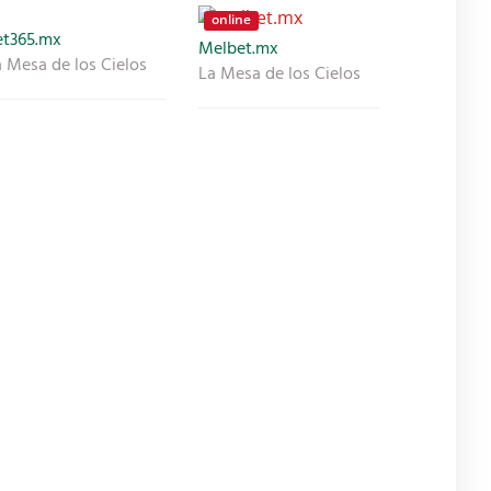
online
et365.mx
Melbet.mx
a Mesa de los Cielos
La Mesa de los Cielos