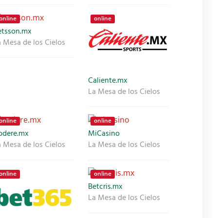
online
online
etsson.mx
a Mesa de los Cielos
Caliente.mx
La Mesa de los Cielos
online
online
odere.mx
MiCasino
a Mesa de los Cielos
La Mesa de los Cielos
online
online
Betcris.mx
La Mesa de los Cielos