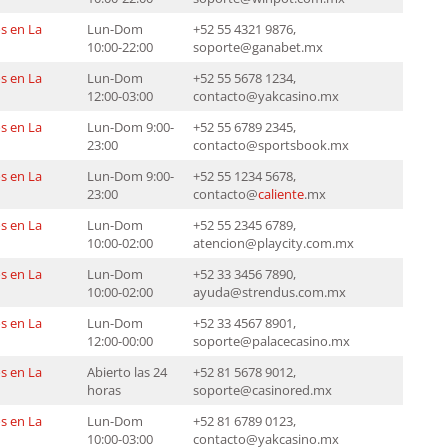
os en La
Lun-Dom
+52 55 4321 9876,
10:00-22:00
soporte@ganabet.mx
os en La
Lun-Dom
+52 55 5678 1234,
12:00-03:00
contacto@yakcasino.mx
os en La
Lun-Dom 9:00-
+52 55 6789 2345,
23:00
contacto@sportsbook.mx
os en La
Lun-Dom 9:00-
+52 55 1234 5678,
23:00
contacto@
caliente
.mx
os en La
Lun-Dom
+52 55 2345 6789,
10:00-02:00
atencion@playcity.com.mx
os en La
Lun-Dom
+52 33 3456 7890,
10:00-02:00
ayuda@strendus.com.mx
os en La
Lun-Dom
+52 33 4567 8901,
12:00-00:00
soporte@palacecasino.mx
os en La
Abierto las 24
+52 81 5678 9012,
horas
soporte@casinored.mx
os en La
Lun-Dom
+52 81 6789 0123,
10:00-03:00
contacto@yakcasino.mx