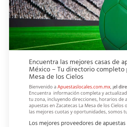
Encuentra las mejores casas de a
México – Tu directorio completo 
Mesa de los Cielos
Bienvenido a
Apuestaslocales.com.mx
,
¡el dir
Encuentra información completa y actualizad
tu zona, incluyendo direcciones, horarios de
apuestas en Zacatecas La Mesa de los Cielos 
las mejores cuotas y oportunidades, somos t
Los mejores proveedores de apuestas e