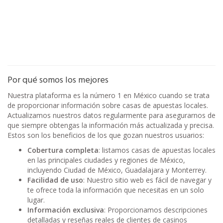
Por qué somos los mejores
Nuestra plataforma es la número 1 en México cuando se trata
de proporcionar información sobre casas de apuestas locales.
Actualizamos nuestros datos regularmente para asegurarnos de
que siempre obtengas la información más actualizada y precisa.
Estos son los beneficios de los que gozan nuestros usuarios:
Cobertura completa
: listamos casas de apuestas locales
en las principales ciudades y regiones de México,
incluyendo Ciudad de México, Guadalajara y Monterrey.
Facilidad de uso
: Nuestro sitio web es fácil de navegar y
te ofrece toda la información que necesitas en un solo
lugar.
Información exclusiva
: Proporcionamos descripciones
detalladas y reseñas reales de clientes de casinos