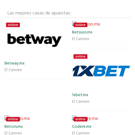
Las mejores casas de apuestas:
online
online
Betsson.mx
El Carmen
online
Betway.mx
El Carmen
1xbet.mx
El Carmen
online
online
Betcris.mx
Codere.mx
El Carmen
El Carmen