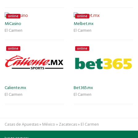
online
online
MiCasino
Melbet.mx
El Carmen
El Carmen
online
online
Caliente.mx
Bet365.mx
El Carmen
El Carmen
Casas de Apuestas
»
México
»
Zacatecas
»
El Carmen