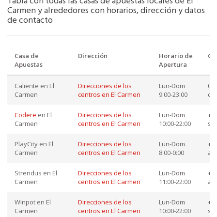
Tabla con todas las casas de apuestas locales de El
Carmen y alrededores con horarios, dirección y datos
de contacto
Casa de
Dirección
Horario de
Co
Apuestas
Apertura
Caliente en El
Direcciones de los
Lun-Dom
018
Carmen
centros en El Carmen
9:00-23:00
co
Codere
en El
Direcciones de los
Lun-Dom
+52
Carmen
centros en El Carmen
10:00-22:00
so
PlayCity en El
Direcciones de los
Lun-Dom
+52
Carmen
centros en El Carmen
8:00-0:00
at
Strendus en El
Direcciones de los
Lun-Dom
+52
Carmen
centros en El Carmen
11:00-22:00
ay
Winpot en El
Direcciones de los
Lun-Dom
+52
Carmen
centros en El Carmen
10:00-22:00
so