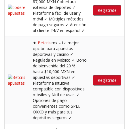
$7,000 MXN Cobertura
extensa de deportes ✓
Regístrate
Plataforma fácil de usar y
móvil ✓ Múltiples métodos
de pago seguros ✓ Atención
al cliente 24/7 en español ✓
★
Betcris
.mx – La mejor
opción para apuestas
deportivas y casino ✓
Regulada en México ✓ Bono
de bienvenida del 20 %
hasta $10,000 MXN en
apuestas deportivas ✓
Regístrate
Plataforma intuitiva,
compatible con dispositivos
móviles y fácil de usar ✓
Opciones de pago
convenientes como SPEI,
OXXO y más para tus
depósitos seguros ✓