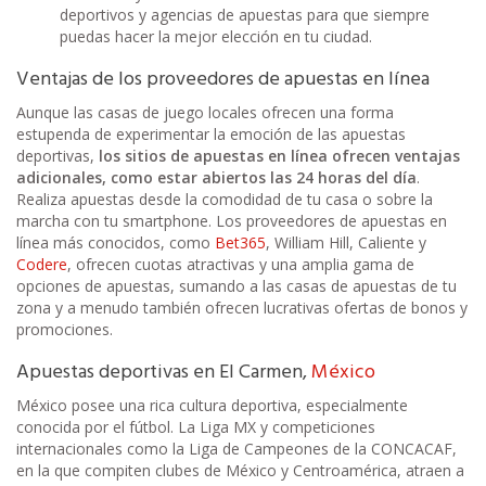
deportivos y agencias de apuestas para que siempre
puedas hacer la mejor elección en tu ciudad.
Ventajas de los proveedores de apuestas en línea
Aunque las casas de juego locales ofrecen una forma
estupenda de experimentar la emoción de las apuestas
deportivas,
los sitios de apuestas en línea ofrecen ventajas
adicionales, como estar abiertos las 24 horas del día
.
Realiza apuestas desde la comodidad de tu casa o sobre la
marcha con tu smartphone. Los proveedores de apuestas en
línea más conocidos, como
Bet365
, William Hill, Caliente y
Codere
, ofrecen cuotas atractivas y una amplia gama de
opciones de apuestas, sumando a las casas de apuestas de tu
zona y a menudo también ofrecen lucrativas ofertas de bonos y
promociones.
Apuestas deportivas en El Carmen,
México
México posee una rica cultura deportiva, especialmente
conocida por el fútbol. La Liga MX y competiciones
internacionales como la Liga de Campeones de la CONCACAF,
en la que compiten clubes de México y Centroamérica, atraen a