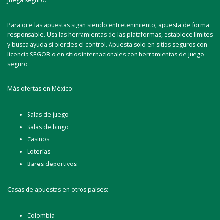
Juega seguro:
Para que las apuestas sigan siendo entretenimiento, apuesta de forma
responsable. Usa las herramientas de las plataformas, establece límites
y busca ayuda si pierdes el control. Apuesta solo en sitios seguros con
licencia SEGOB o en sitios internacionales con herramientas de juego
seguro.
Más ofertas en México:
Salas de juego
Salas de bingo
Casinos
Loterías
Bares deportivos
Casas de apuestas en otros países:
Colombia