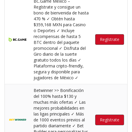
BC.Game México –
Regístrate y consigue un
bono de bienvenida de hasta
470 % ✓ Obtén hasta
$359,168 MXN para Casino
o Deportes ✓ Incluye
recompensas de hasta 5
Regístrate
BTC dentro del paquete
promocional ✓ Disfruta del
Giro diario de la suerte
gratuito todos los días ✓
Plataforma cripto-friendly,
segura y disponible para
jugadores de México ✓
Betwinner >> Bonificación
del 100% hasta $130 y
muchas más ofertas ✓ Las
mejores probabilidades en
las ligas principales ✓ Más
de 1000 eventos previos al
Regístrate
partido diariamente ✓ Bet
Builder para personalizar tus