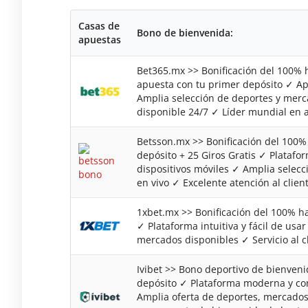
Casas de
Bono de bienvenida:
apuestas
Bet365.mx >> Bonificación del 100% 
apuesta con tu primer depósito ✓ Apl
Amplia selección de deportes y merca
disponible 24/7 ✓ Líder mundial en 
Betsson.mx >> Bonificación del 100%
depósito + 25 Giros Gratis ✓ Platafor
dispositivos móviles ✓ Amplia selec
en vivo ✓ Excelente atención al clien
1xbet.mx >> Bonificación del 100% h
✓ Plataforma intuitiva y fácil de us
mercados disponibles ✓ Servicio al c
Ivibet >> Bono deportivo de bienven
depósito ✓ Plataforma moderna y com
Amplia oferta de deportes, mercados