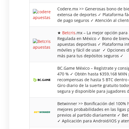
Codere.mx >> Generosas bono de bi
extensa de deportes ✓ Plataforma fá
de pago seguros ✓ Atención al clien
★
Betcris
.mx – La mejor opción para
Regulada en México ✓ Bono de bienv
apuestas deportivas ✓ Plataforma int
móviles y fácil de usar ✓ Opciones 
más para tus depósitos seguros ✓
BC.Game México – Regístrate y cons
470 % ✓ Obtén hasta $359,168 MXN p
recompensas de hasta 5 BTC dentro 
Giro diario de la suerte gratuito todo
segura y disponible para jugadores 
Betwinner >> Bonificación del 100% 
mejores probabilidades en las ligas
previos al partido diariamente ✓ Bet
✓ Aplicación para Android/iOS y aten