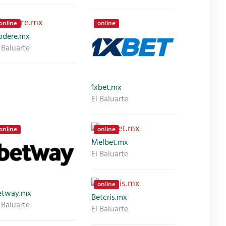
online
online
odere.mx
 Baluarte
1xbet.mx
El Baluarte
online
online
Melbet.mx
El Baluarte
online
etway.mx
Betcris.mx
 Baluarte
El Baluarte