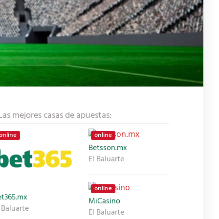
Las mejores casas de apuestas:
online
online
Betsson.mx
El Baluarte
online
et365.mx
MiCasino
 Baluarte
El Baluarte