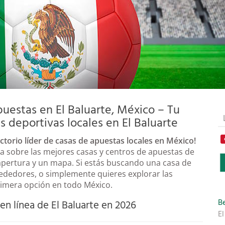
puestas en El Baluarte, México – Tu
 deportivas locales en El Baluarte
ectorio líder de casas de apuestas locales en México!
a sobre las mejores casas y centros de apuestas de
 apertura y un mapa. Si estás buscando una casa de
rededores, o simplemente quieres explorar las
imera opción en todo México.
B
n línea de El Baluarte en 2026
El