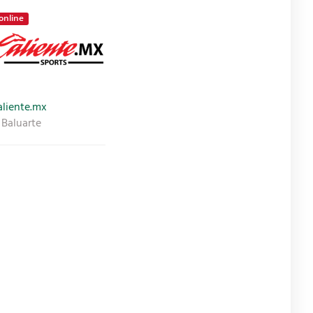
online
aliente.mx
 Baluarte