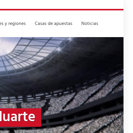
s y regiones
Casas de apuestas
Noticias
luarte