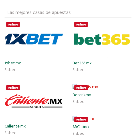
Las mejores casas de apuestas:
online
online
1xbet.mx
Bet365.mx
Sisbec
Sisbec
online
online
Betcris.mx
Sisbec
online
Caliente.mx
MiCasino
Sisbec
Sisbec