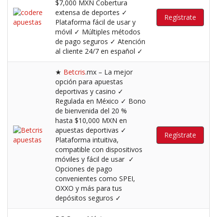
$7,000 MXN Cobertura
extensa de deportes ✓
Regístrate
Plataforma fácil de usar y
móvil ✓ Múltiples métodos
de pago seguros ✓ Atención
al cliente 24/7 en español ✓
★
Betcris
.mx – La mejor
opción para apuestas
deportivas y casino ✓
Regulada en México ✓ Bono
de bienvenida del 20 %
hasta $10,000 MXN en
apuestas deportivas ✓
Regístrate
Plataforma intuitiva,
compatible con dispositivos
móviles y fácil de usar ✓
Opciones de pago
convenientes como SPEI,
OXXO y más para tus
depósitos seguros ✓