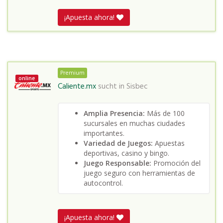
¡Apuesta ahora!
Premium
online
Caliente.mx
sucht in
Sisbec
Amplia Presencia:
Más de 100
sucursales en muchas ciudades
importantes.
Variedad de Juegos:
Apuestas
deportivas, casino y bingo.
Juego Responsable:
Promoción del
juego seguro con herramientas de
autocontrol.
¡Apuesta ahora!