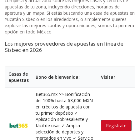
completa y actualizada sobre las mejores casas y centros de
apuestas de tu zona, incluyendo direcciones, horarios de
apertura y un mapa. Si estás buscando una casa de apuestas en
Yucatán Sisbec o en los alrededores, o simplemente quieres
explorar las mejores cuotas y oportunidades, somos tu primera
opción en todo México.
Los mejores proveedores de apuestas en línea de
Sisbec en 2026
Casas de
Bono de bienvenida:
Visitar
apuestas
Bet365.mx >> Bonificación
del 100% hasta $3,000 MXN
en créditos de apuesta con
tu primer depósito ✓
Aplicación sobresaliente y
fácil de usar ✓ Amplia
Regístrate
selección de deportes y
mercados en vivo ✓ Servicio