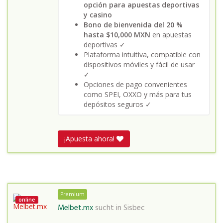
opción para apuestas deportivas
y casino
Bono de bienvenida del 20 %
hasta $10,000 MXN
en apuestas
deportivas ✓
Plataforma intuitiva, compatible con
dispositivos móviles y fácil de usar
✓
Opciones de pago convenientes
como SPEI, OXXO y más para tus
depósitos seguros ✓
¡Apuesta ahora!
Premium
online
Melbet.mx
sucht in
Sisbec