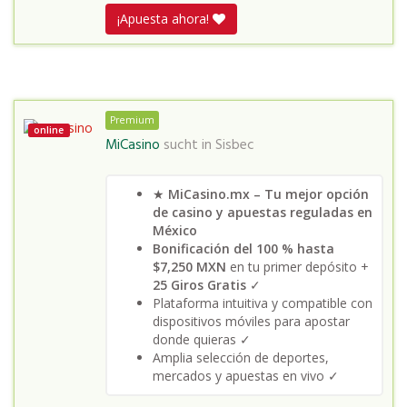
¡Apuesta ahora!
Premium
online
MiCasino
sucht in
Sisbec
★
MiCasino.mx – Tu mejor opción
de casino y apuestas reguladas en
México
Bonificación del 100 % hasta
$7,250 MXN
en tu primer depósito +
25 Giros Gratis
✓
Plataforma intuitiva y compatible con
dispositivos móviles para apostar
donde quieras ✓
Amplia selección de deportes,
mercados y apuestas en vivo ✓