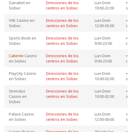
Ganabet en
Direcciones de los
Lun-Dom
+52
Sisbec
centros en Sisbec
10:00-22:00
so
YAK Casino en
Direcciones de los
Lun-Dom
+52
Sisbec
centros en Sisbec
12:00-03:00
con
Sports Book en
Direcciones de los
Lun-Dom
+52
Sisbec
centros en Sisbec
9:00-23:00
co
Caliente
Casino
Direcciones de los
Lun-Dom
+52
en Sisbec
centros en Sisbec
9:00-23:00
co
PlayCity Casino
Direcciones de los
Lun-Dom
+52
en Sisbec
centros en Sisbec
10:00-02:00
ate
Strendus
Direcciones de los
Lun-Dom
+52
Casino en
centros en Sisbec
10:00-02:00
ay
Sisbec
Palace Casino
Direcciones de los
Lun-Dom
+52
en Sisbec
centros en Sisbec
12:00-00:00
so
Casino Red en
Direcciones de los
Abierto las
+52