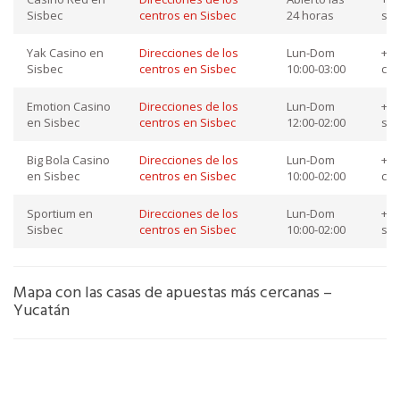
Sisbec
centros en Sisbec
24 horas
so
Yak Casino en
Direcciones de los
Lun-Dom
+52
Sisbec
centros en Sisbec
10:00-03:00
con
Emotion Casino
Direcciones de los
Lun-Dom
+52
en Sisbec
centros en Sisbec
12:00-02:00
so
Big Bola Casino
Direcciones de los
Lun-Dom
+52
en Sisbec
centros en Sisbec
10:00-02:00
con
Sportium en
Direcciones de los
Lun-Dom
+52
Sisbec
centros en Sisbec
10:00-02:00
so
Mapa con las casas de apuestas más cercanas –
Yucatán