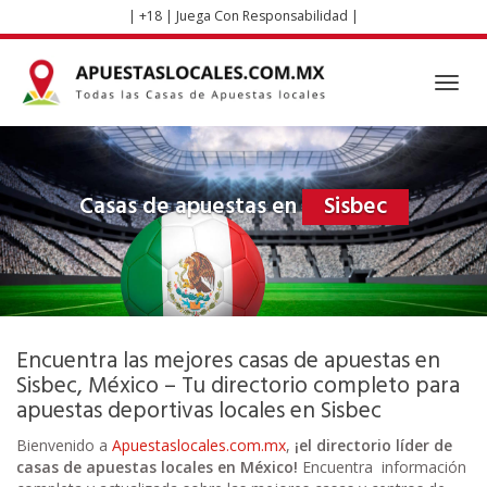
Skip
| +18 | Juega Con Responsabilidad |
to
main
content
Toggl
navig
Casas de apuestas en
Sisbec
Encuentra las mejores casas de apuestas en
Sisbec, México – Tu directorio completo para
apuestas deportivas locales en Sisbec
Bienvenido a
Apuestaslocales.com.mx
,
¡el directorio líder de
casas de apuestas locales en México!
Encuentra información