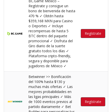
BC.Game México –
Regístrate y consigue un
bono de bienvenida de hasta
470 % ✓ Obtén hasta
$359,168 MXN para Casino
o Deportes ✓ Incluye
recompensas de hasta 5
Regístrate
BTC dentro del paquete
promocional ✓ Disfruta del
Giro diario de la suerte
gratuito todos los días ✓
Plataforma cripto-friendly,
segura y disponible para
jugadores de México ✓
Betwinner >> Bonificación
del 100% hasta $130 y
muchas más ofertas ✓ Las
mejores probabilidades en
las ligas principales ✓ Más
de 1000 eventos previos al
Regístrate
partido diariamente ✓ Bet
Builder para personalizar tus