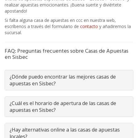
realizar apuestas emocionantes. ¡Buena suerte y diviértete
apostando!
Si falta alguna casa de apuestas en ccc en nuestra web,
escríbenos a través del formulario de
contacto
y añadiremos la
sucursal.
FAQ: Preguntas frecuentes sobre Casas de Apuestas
en Sisbec
¿Dónde puedo encontrar las mejores casas de
apuestas en Sisbec?
¿Cuál es el horario de apertura de las casas de
apuestas en Sisbec?
¿Hay alternativas online a las casas de apuestas
locales?