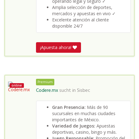
operando legal y seguro ✓
Amplia selección de deportes,
mercados y apuestas en vivo ✓
Excelente atención al cliente
disponible 24/7
¡Apuesta ahora!
Premium
online
Codere.mx
sucht in
Sisbec
Gran Presencia:
Más de 90
sucursales en muchas ciudades
importantes de México.
Variedad de Juegos:
Apuestas
deportivas, casino, bingo y más.
Juego Responsable:
Promoción del