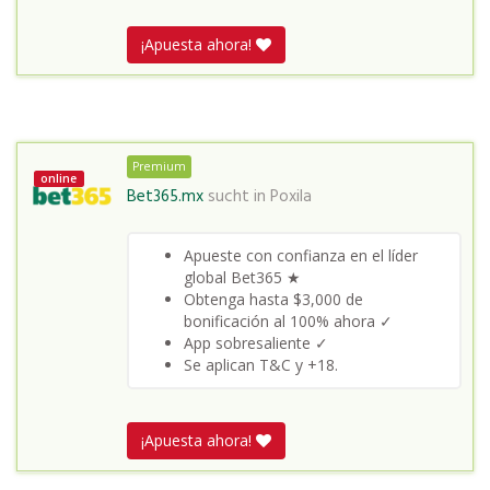
¡Apuesta ahora!
Premium
online
Bet365.mx
sucht in
Poxila
Apueste con confianza en el líder
global Bet365 ★
Obtenga hasta $3,000 de
bonificación al 100% ahora ✓
App sobresaliente ✓
Se aplican T&C y +18.
¡Apuesta ahora!