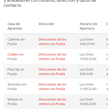
y alrededores con horarios, dirección y datos de
contacto
Casa de
Dirección
Horario de
Con
Apuestas
Apertura
Caliente en
Direcciones de los
Lun-Dom
018
Poxila
centros en Poxila
9:00-23:00
con
Codere
en
Direcciones de los
Lun-Dom
+52
Poxila
centros en Poxila
10:00-22:00
sop
PlayCity en
Direcciones de los
Lun-Dom
+52
Poxila
centros en Poxila
8:00-0:00
ate
Strendus en
Direcciones de los
Lun-Dom
+52
Poxila
centros en Poxila
11:00-22:00
ayu
Winpot en
Direcciones de los
Lun-Dom
+52
Poxila
centros en Poxila
10:00-22:00
sop