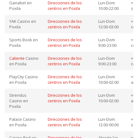
Ganabet en
Direcciones de los
Lun-Dom
+52
Poxila
centros en Poxila
10:00-22:00
sop
YAK Casino en
Direcciones de los
Lun-Dom
+52
Poxila
centros en Poxila
12:00-03:00
con
Sports Book en
Direcciones de los
Lun-Dom
+52
Poxila
centros en Poxila
9:00-23:00
con
Caliente
Casino
Direcciones de los
Lun-Dom
+52
en Poxila
centros en Poxila
9:00-23:00
con
PlayCity Casino
Direcciones de los
Lun-Dom
+52
en Poxila
centros en Poxila
10:00-02:00
ate
Strendus
Direcciones de los
Lun-Dom
+52
Casino en
centros en Poxila
10:00-02:00
ayu
Poxila
Palace Casino
Direcciones de los
Lun-Dom
+52
en Poxila
centros en Poxila
12:00-00:00
sop
Casino Red en
Direcciones de los
Abierto las
+52