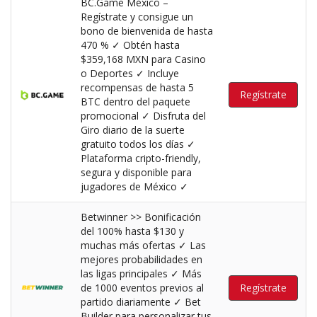
BC.Game México –
Regístrate y consigue un
bono de bienvenida de hasta
470 % ✓ Obtén hasta
$359,168 MXN para Casino
o Deportes ✓ Incluye
recompensas de hasta 5
Regístrate
BTC dentro del paquete
promocional ✓ Disfruta del
Giro diario de la suerte
gratuito todos los días ✓
Plataforma cripto-friendly,
segura y disponible para
jugadores de México ✓
Betwinner >> Bonificación
del 100% hasta $130 y
muchas más ofertas ✓ Las
mejores probabilidades en
las ligas principales ✓ Más
de 1000 eventos previos al
Regístrate
partido diariamente ✓ Bet
Builder para personalizar tus