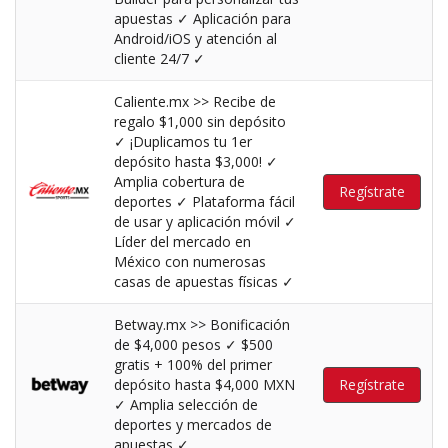
apuestas ✓ Aplicación para
Android/iOS y atención al
cliente 24/7 ✓
Caliente.mx >> Recibe de
regalo $1,000 sin depósito
✓ ¡Duplicamos tu 1er
depósito hasta $3,000! ✓
Amplia cobertura de
Regístrate
deportes ✓ Plataforma fácil
de usar y aplicación móvil ✓
Líder del mercado en
México con numerosas
casas de apuestas físicas ✓​
Betway.mx >> Bonificación
de $4,000 pesos ✓ $500
gratis + 100% del primer
depósito hasta $4,000 MXN
Regístrate
✓ Amplia selección de
deportes y mercados de
apuestas ✓