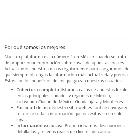
Por qué somos los mejores
Nuestra plataforma es la número 1 en México cuando se trata
de proporcionar información sobre casas de apuestas locales.
Actualizamos nuestros datos regularmente para asegurarnos de
que siempre obtengas la información más actualizada y precisa.
Estos son los beneficios de los que gozan nuestros usuarios:
Cobertura completa
: listamos casas de apuestas locales
en las principales ciudades y regiones de México,
incluyendo Ciudad de México, Guadalajara y Monterrey.
Facilidad de uso
: Nuestro sitio web es fácil de navegar y
te ofrece toda la información que necesitas en un solo
lugar.
Información exclusiva
: Proporcionamos descripciones
detalladas y reseñas reales de clientes de casinos