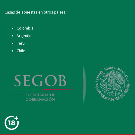
Casas de apuestas en otros países:
Colombia
Argentina
Perú
Chile