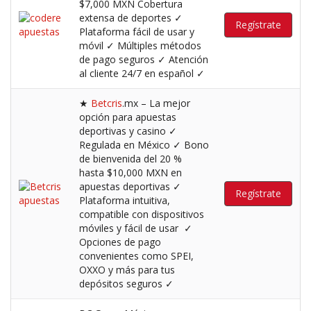
$7,000 MXN Cobertura
extensa de deportes ✓
Regístrate
Plataforma fácil de usar y
móvil ✓ Múltiples métodos
de pago seguros ✓ Atención
al cliente 24/7 en español ✓
★
Betcris
.mx – La mejor
opción para apuestas
deportivas y casino ✓
Regulada en México ✓ Bono
de bienvenida del 20 %
hasta $10,000 MXN en
apuestas deportivas ✓
Regístrate
Plataforma intuitiva,
compatible con dispositivos
móviles y fácil de usar ✓
Opciones de pago
convenientes como SPEI,
OXXO y más para tus
depósitos seguros ✓