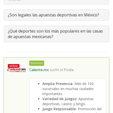
¿Son legales las apuestas deportivas en México?
¿Qué deportes son los más populares en las casas
de apuestas mexicanas?
Premium
online
Caliente.mx
sucht in
Poxila
Amplia Presencia:
Más de 100
sucursales en muchas ciudades
importantes.
Variedad de Juegos:
Apuestas
deportivas, casino y bingo.
Juego Responsable:
Promoción del