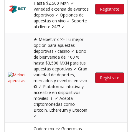
Hasta $2,500 MXN ✓
Variedad extensa de eventos
Regístrate
deportivos ✓ Opciones de
apuestas en vivo ✓ Soporte
al cliente 24/7 ✓
★ Melbet.mx >> Tu mejor
opción para apuestas
deportivas / casino ✓ Bono
de bienvenida del 100 %
hasta $3,500 MXN para tus
apuestas deportivas ✓ Gran
variedad de deportes,
Regístrate
mercados y eventos en vivo
⚽️ ✓ Plataforma intuitiva y
accesible en dispositivos
móviles 📱 ✓ Acepta
criptomonedas como
Bitcoin, Ethereum y Litecoin
✓
Codere.mx >> Generosas