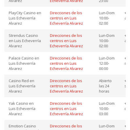
Alvarez
Echeverría Alvarez
23:00
PlayCity Casino en
Direcciones de los
Lun-Dom
+52
Luis Echeverría
centros en Luis
10:00-
at
Alvarez
Echeverría Alvarez
02:00
Strendus Casino
Direcciones de los
Lun-Dom
+52
en Luis Echeverría
centros en Luis
10:00-
ay
Alvarez
Echeverría Alvarez
02:00
Palace Casino en
Direcciones de los
Lun-Dom
+52
Luis Echeverría
centros en Luis
12:00-
so
Alvarez
Echeverría Alvarez
00:00
Casino Red en
Direcciones de los
Abierto
+52
Luis Echeverría
centros en Luis
las 24
so
Alvarez
Echeverría Alvarez
horas
Yak Casino en
Direcciones de los
Lun-Dom
+52
Luis Echeverría
centros en Luis
10:00-
co
Alvarez
Echeverría Alvarez
03:00
Emotion Casino
Direcciones de los
Lun-Dom
+52