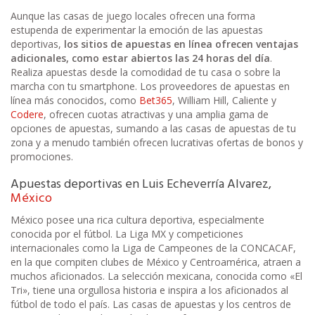
Aunque las casas de juego locales ofrecen una forma
estupenda de experimentar la emoción de las apuestas
deportivas,
los sitios de apuestas en línea ofrecen ventajas
adicionales, como estar abiertos las 24 horas del día
.
Realiza apuestas desde la comodidad de tu casa o sobre la
marcha con tu smartphone. Los proveedores de apuestas en
línea más conocidos, como
Bet365
, William Hill, Caliente y
Codere
, ofrecen cuotas atractivas y una amplia gama de
opciones de apuestas, sumando a las casas de apuestas de tu
zona y a menudo también ofrecen lucrativas ofertas de bonos y
promociones.
Apuestas deportivas en Luis Echeverría Alvarez,
México
México posee una rica cultura deportiva, especialmente
conocida por el fútbol. La Liga MX y competiciones
internacionales como la Liga de Campeones de la CONCACAF,
en la que compiten clubes de México y Centroamérica, atraen a
muchos aficionados. La selección mexicana, conocida como «El
Tri», tiene una orgullosa historia e inspira a los aficionados al
fútbol de todo el país. Las casas de apuestas y los centros de