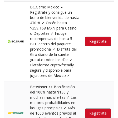
BC.Game México –
Regístrate y consigue un
bono de bienvenida de hasta
470 % ✓ Obtén hasta
$359,168 MXN para Casino
o Deportes ✓ Incluye
recompensas de hasta 5
Regístrate
BTC dentro del paquete
promocional ✓ Disfruta del
Giro diario de la suerte
gratuito todos los días ✓
Plataforma cripto-friendly,
segura y disponible para
jugadores de México ✓
Betwinner >> Bonificación
del 100% hasta $130 y
muchas más ofertas ✓ Las
mejores probabilidades en
las ligas principales ✓ Más
de 1000 eventos previos al
Regístrate