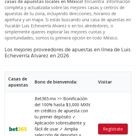
casas de apuestas locales en México!
Encuentra información
completa y actualizada sobre las mejores casas y centros de
apuestas de tu zona, incluyendo direcciones, horarios de
apertura y un mapa. Si estás buscando una casa de apuestas en
Yucatán Luis Echeverría Alvarez o en los alrededores, o
simplemente quieres explorar las mejores cuotas y
oportunidades, somos tu primera opción en todo México.
Los mejores proveedores de apuestas en línea de Luis
Echeverría Alvarez en 2026
Casas de
Bono de bienvenida:
Visitar
apuestas
Bet365.mx >> Bonificación
del 100% hasta $3,000 MXN
en créditos de apuesta con
tu primer depósito ✓
Aplicación sobresaliente y
fácil de usar ✓ Amplia
Regístrate
selección de deportes y