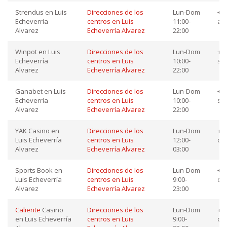
Strendus en Luis
Direcciones de los
Lun-Dom
+52
Echeverría
centros en Luis
11:00-
ay
Alvarez
Echeverría Alvarez
22:00
Winpot en Luis
Direcciones de los
Lun-Dom
+52
Echeverría
centros en Luis
10:00-
so
Alvarez
Echeverría Alvarez
22:00
Ganabet en Luis
Direcciones de los
Lun-Dom
+52
Echeverría
centros en Luis
10:00-
so
Alvarez
Echeverría Alvarez
22:00
YAK Casino en
Direcciones de los
Lun-Dom
+52
Luis Echeverría
centros en Luis
12:00-
co
Alvarez
Echeverría Alvarez
03:00
Sports Book en
Direcciones de los
Lun-Dom
+52
Luis Echeverría
centros en Luis
9:00-
co
Alvarez
Echeverría Alvarez
23:00
Caliente
Casino
Direcciones de los
Lun-Dom
+52
en Luis Echeverría
centros en Luis
9:00-
co