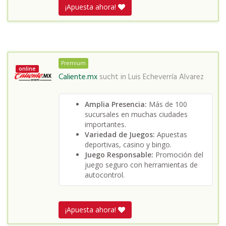
¡Apuesta ahora!
Premium
online
Caliente.mx
sucht in
Luis Echeverría Alvarez
Amplia Presencia:
Más de 100
sucursales en muchas ciudades
importantes.
Variedad de Juegos:
Apuestas
deportivas, casino y bingo.
Juego Responsable:
Promoción del
juego seguro con herramientas de
autocontrol.
¡Apuesta ahora!