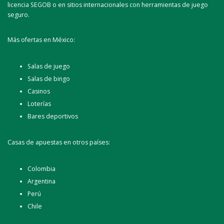
licencia SEGOB o en sitios internacionales con herramientas de juego
seguro.
Más ofertas en México:
Salas de juego
Salas de bingo
Casinos
Loterías
Bares deportivos
Casas de apuestas en otros países:
Colombia
Argentina
Perú
Chile