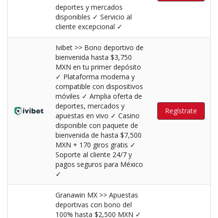
deportes y mercados
disponibles ✓ Servicio al
cliente excepcional ✓
Ivibet >> Bono deportivo de
bienvenida hasta $3,750
MXN en tu primer depósito
✓ Plataforma moderna y
compatible con dispositivos
móviles ✓ Amplia oferta de
deportes, mercados y
Regístrate
apuestas en vivo ✓ Casino
disponible con paquete de
bienvenida de hasta $7,500
MXN + 170 giros gratis ✓
Soporte al cliente 24/7 y
pagos seguros para México
✓
Granawin MX >> Apuestas
deportivas con bono del
100% hasta $2,500 MXN ✓