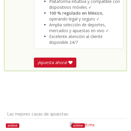
Plataforma intuitiva y compatible con
dispositivos móviles ✓
100 % regulado en México
,
operando legal y seguro ✓
Amplia selección de deportes,
mercados y apuestas en vivo ✓
Excelente atención al cliente
disponible 24/7
¡Apuesta ahora!
Las mejores casas de apuestas:
online
online