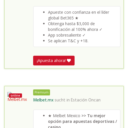
Apueste con confianza en el líder
global Bet365 ★
Obtenga hasta $3,000 de
bonificación al 100% ahora ✓
App sobresaliente ✓
Se aplican T&C y +18.
¡Apuesta ahora!
Premium
online
Melbet.mx
sucht in
Estación Oncan
★ Melbet Mexico
>> Tu mejor
opción para apuestas deportivas /
casino