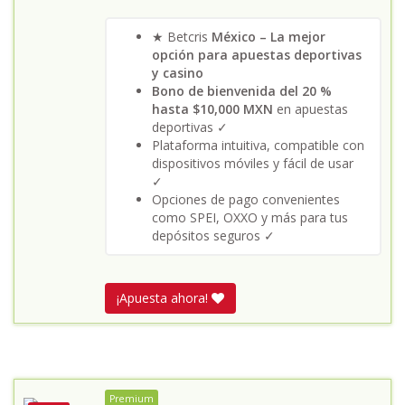
★ Betcris
México – La mejor
opción para apuestas deportivas
y casino
Bono de bienvenida del 20 %
hasta $10,000 MXN
en apuestas
deportivas ✓
Plataforma intuitiva, compatible con
dispositivos móviles y fácil de usar
✓
Opciones de pago convenientes
como SPEI, OXXO y más para tus
depósitos seguros ✓
¡Apuesta ahora!
Premium