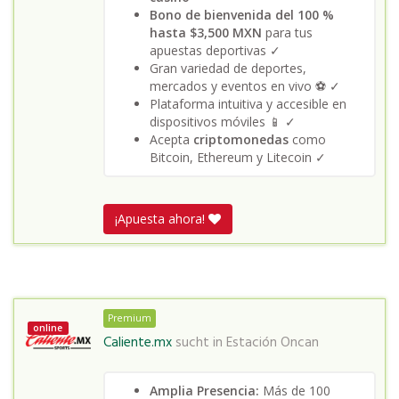
Bono de bienvenida del 100 %
hasta $3,500 MXN
para tus
apuestas deportivas ✓
Gran variedad de deportes,
mercados y eventos en vivo ⚽️ ✓
Plataforma intuitiva y accesible en
dispositivos móviles 📱 ✓
Acepta
criptomonedas
como
Bitcoin, Ethereum y Litecoin ✓
¡Apuesta ahora!
Premium
online
Caliente.mx
sucht in
Estación Oncan
Amplia Presencia:
Más de 100