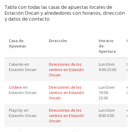
Tabla con todas las casas de apuestas locales de
Estación Oncan y alrededores con horarios, dirección
y datos de contacto
Casa de
Dirección
Horario
Co
Apuestas
de
Apertura
Caliente en
Direcciones de los
Lun-Dom
018
Estación Oncan
centros en Estación
9:00-23:00
co
Oncan
Codere
en
Direcciones de los
Lun-Dom
+52
Estación Oncan
centros en Estación
10:00-
so
Oncan
22:00
PlayCity en
Direcciones de los
Lun-Dom
+52
Estación Oncan
centros en Estación
8:00-0:00
at
Oncan