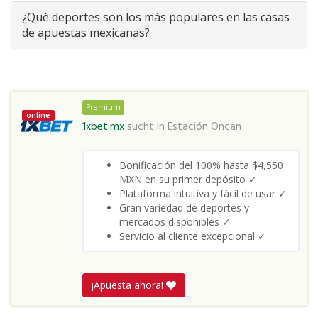
¿Qué deportes son los más populares en las casas
de apuestas mexicanas?
Premium
online
1xbet.mx
sucht in
Estación Oncan
Bonificación del 100% hasta $4,550
MXN en su primer depósito ✓
Plataforma intuitiva y fácil de usar ✓
Gran variedad de deportes y
mercados disponibles ✓
Servicio al cliente excepcional ✓
¡Apuesta ahora!