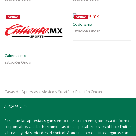
online
online
Codere.mx
Estación Oncan
Caliente.mx
Estación Oncan
Casas de Apuestas
»
México
»
Yucatán
»
Estación Oncan
Juega seguro:
Para que las apuestas sigan siendo entretenimiento, apuesta de forma
responsable. Usa las herramientas de las plataformas, establece límites
y busca ayuda si pierdes el control. Apuesta solo en sitios seguros con