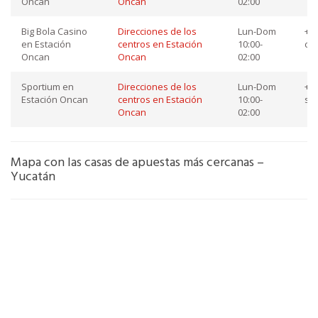
Oncan
Oncan
02:00
Big Bola Casino
Direcciones de los
Lun-Dom
+52
en Estación
centros en Estación
10:00-
co
Oncan
Oncan
02:00
Sportium en
Direcciones de los
Lun-Dom
+52
Estación Oncan
centros en Estación
10:00-
so
Oncan
02:00
Mapa con las casas de apuestas más cercanas –
Yucatán