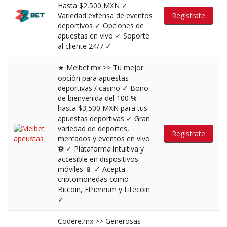
Hasta $2,500 MXN ✓
Variedad extensa de eventos
Regístrate
deportivos ✓ Opciones de
apuestas en vivo ✓ Soporte
al cliente 24/7 ✓
★ Melbet.mx >> Tu mejor
opción para apuestas
deportivas / casino ✓ Bono
de bienvenida del 100 %
hasta $3,500 MXN para tus
apuestas deportivas ✓ Gran
variedad de deportes,
Regístrate
mercados y eventos en vivo
⚽️ ✓ Plataforma intuitiva y
accesible en dispositivos
móviles 📱 ✓ Acepta
criptomonedas como
Bitcoin, Ethereum y Litecoin
✓
Codere.mx >> Generosas