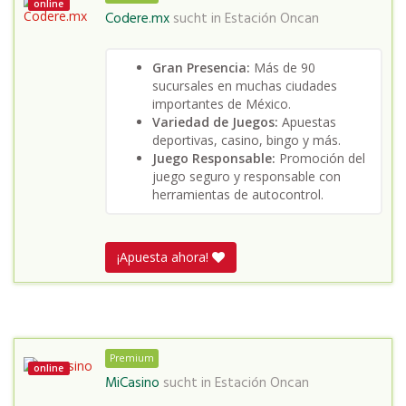
online
Codere.mx
sucht in
Estación Oncan
Gran Presencia:
Más de 90
sucursales en muchas ciudades
importantes de México.
Variedad de Juegos:
Apuestas
deportivas, casino, bingo y más.
Juego Responsable:
Promoción del
juego seguro y responsable con
herramientas de autocontrol.
¡Apuesta ahora!
Premium
online
MiCasino
sucht in
Estación Oncan