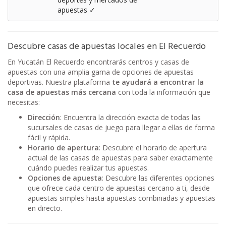
apuestas ✓
Descubre casas de apuestas locales en El Recuerdo
En Yucatán El Recuerdo encontrarás centros y casas de
apuestas con una amplia gama de opciones de apuestas
deportivas. Nuestra plataforma
te ayudará a encontrar la
casa de apuestas más cercana
con toda la información que
necesitas:
Dirección
: Encuentra la dirección exacta de todas las
sucursales de casas de juego para llegar a ellas de forma
fácil y rápida.
Horario de apertura
: Descubre el horario de apertura
actual de las casas de apuestas para saber exactamente
cuándo puedes realizar tus apuestas.
Opciones de apuesta
: Descubre las diferentes opciones
que ofrece cada centro de apuestas cercano a ti, desde
apuestas simples hasta apuestas combinadas y apuestas
en directo.