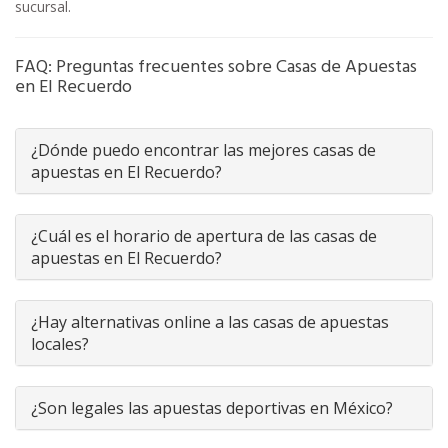
sucursal.
FAQ: Preguntas frecuentes sobre Casas de Apuestas
en El Recuerdo
¿Dónde puedo encontrar las mejores casas de
apuestas en El Recuerdo?
¿Cuál es el horario de apertura de las casas de
apuestas en El Recuerdo?
¿Hay alternativas online a las casas de apuestas
locales?
¿Son legales las apuestas deportivas en México?