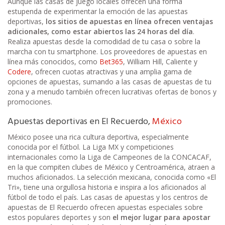
Aunque las casas de juego locales ofrecen una forma
estupenda de experimentar la emoción de las apuestas
deportivas,
los sitios de apuestas en línea ofrecen ventajas
adicionales, como estar abiertos las 24 horas del día
.
Realiza apuestas desde la comodidad de tu casa o sobre la
marcha con tu smartphone. Los proveedores de apuestas en
línea más conocidos, como
Bet365
, William Hill, Caliente y
Codere
, ofrecen cuotas atractivas y una amplia gama de
opciones de apuestas, sumando a las casas de apuestas de tu
zona y a menudo también ofrecen lucrativas ofertas de bonos y
promociones.
Apuestas deportivas en El Recuerdo,
México
México posee una rica cultura deportiva, especialmente
conocida por el fútbol. La Liga MX y competiciones
internacionales como la Liga de Campeones de la CONCACAF,
en la que compiten clubes de México y Centroamérica, atraen a
muchos aficionados. La selección mexicana, conocida como «El
Tri», tiene una orgullosa historia e inspira a los aficionados al
fútbol de todo el país. Las casas de apuestas y los centros de
apuestas de El Recuerdo ofrecen apuestas especiales sobre
estos populares deportes y son
el mejor lugar para apostar