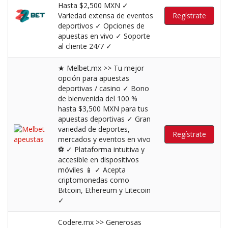
Hasta $2,500 MXN ✓
Variedad extensa de eventos
Regístrate
deportivos ✓ Opciones de
apuestas en vivo ✓ Soporte
al cliente 24/7 ✓
★ Melbet.mx >> Tu mejor
opción para apuestas
deportivas / casino ✓ Bono
de bienvenida del 100 %
hasta $3,500 MXN para tus
apuestas deportivas ✓ Gran
variedad de deportes,
Regístrate
mercados y eventos en vivo
⚽️ ✓ Plataforma intuitiva y
accesible en dispositivos
móviles 📱 ✓ Acepta
criptomonedas como
Bitcoin, Ethereum y Litecoin
✓
Codere.mx >> Generosas