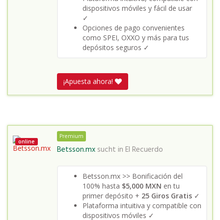
dispositivos móviles y fácil de usar
✓
Opciones de pago convenientes
como SPEI, OXXO y más para tus
depósitos seguros ✓
¡Apuesta ahora!
Premium
online
Betsson.mx
sucht in
El Recuerdo
Betsson.mx >> Bonificación del
100% hasta
$5,000 MXN
en tu
primer depósito +
25 Giros Gratis
✓
Plataforma intuitiva y compatible con
dispositivos móviles ✓