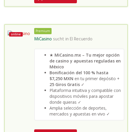
Premium
online
MiCasino
sucht in
El Recuerdo
★
MiCasino.mx – Tu mejor opción
de casino y apuestas reguladas en
México
Bonificación del 100 % hasta
$7,250 MXN
en tu primer depósito +
25 Giros Gratis
✓
Plataforma intuitiva y compatible con
dispositivos móviles para apostar
donde quieras ✓
Amplia selección de deportes,
mercados y apuestas en vivo ✓