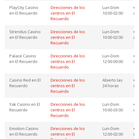
PlayCity Casino
Direcciones de los
Lun-Dom
+52
en El Recuerdo
centros en El
10:00-02:00
at
Recuerdo
Strendus Casino
Direcciones de los
Lun-Dom
+52
en El Recuerdo
centros en El
10:00-02:00
ay
Recuerdo
Palace Casino
Direcciones de los
Lun-Dom
+52
en El Recuerdo
centros en El
12:00-00:00
so
Recuerdo
Casino Red en El
Direcciones de los
Abierto las
+52
Recuerdo
centros en El
24 horas
so
Recuerdo
Yak Casino en El
Direcciones de los
Lun-Dom
+52
Recuerdo
centros en El
10:00-03:00
co
Recuerdo
Emotion Casino
Direcciones de los
Lun-Dom
+52
en El Recuerdo
centros en El
12:00-02:00
so