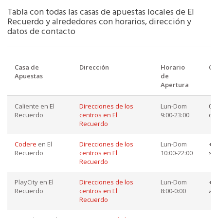
Tabla con todas las casas de apuestas locales de El
Recuerdo y alrededores con horarios, dirección y
datos de contacto
Casa de
Dirección
Horario
Co
Apuestas
de
Apertura
Caliente en El
Direcciones de los
Lun-Dom
018
Recuerdo
centros en El
9:00-23:00
co
Recuerdo
Codere
en El
Direcciones de los
Lun-Dom
+52
Recuerdo
centros en El
10:00-22:00
so
Recuerdo
PlayCity en El
Direcciones de los
Lun-Dom
+52
Recuerdo
centros en El
8:00-0:00
at
Recuerdo