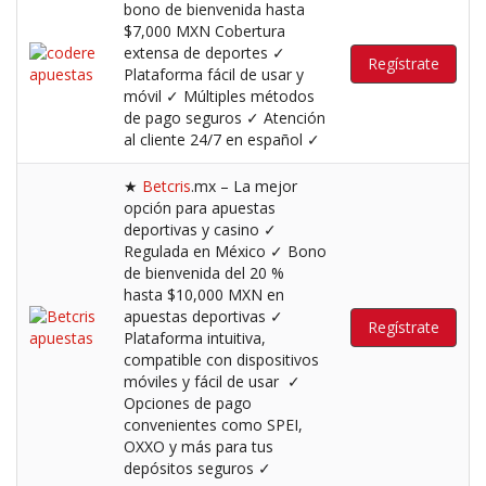
bono de bienvenida hasta
$7,000 MXN Cobertura
extensa de deportes ✓
Regístrate
Plataforma fácil de usar y
móvil ✓ Múltiples métodos
de pago seguros ✓ Atención
al cliente 24/7 en español ✓
★
Betcris
.mx – La mejor
opción para apuestas
deportivas y casino ✓
Regulada en México ✓ Bono
de bienvenida del 20 %
hasta $10,000 MXN en
apuestas deportivas ✓
Regístrate
Plataforma intuitiva,
compatible con dispositivos
móviles y fácil de usar ✓
Opciones de pago
convenientes como SPEI,
OXXO y más para tus
depósitos seguros ✓