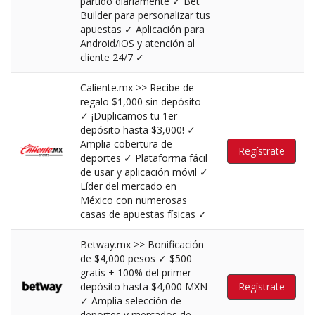
partido diariamente ✓ Bet
Builder para personalizar tus
apuestas ✓ Aplicación para
Android/iOS y atención al
cliente 24/7 ✓
Caliente.mx >> Recibe de
regalo $1,000 sin depósito
✓ ¡Duplicamos tu 1er
depósito hasta $3,000! ✓
Amplia cobertura de
Regístrate
deportes ✓ Plataforma fácil
de usar y aplicación móvil ✓
Líder del mercado en
México con numerosas
casas de apuestas físicas ✓​
Betway.mx >> Bonificación
de $4,000 pesos ✓ $500
gratis + 100% del primer
depósito hasta $4,000 MXN
Regístrate
✓ Amplia selección de
deportes y mercados de