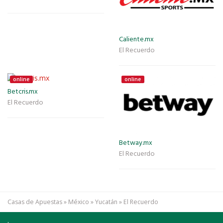
Caliente.mx
El Recuerdo
online
online
Betcris.mx
El Recuerdo
Betway.mx
El Recuerdo
Casas de Apuestas
»
México
»
Yucatán
»
El Recuerdo