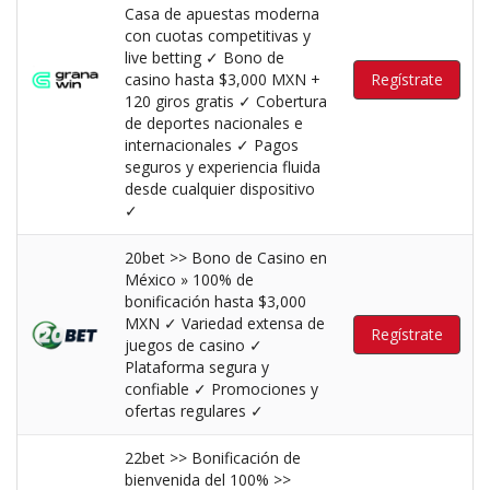
Casa de apuestas moderna
con cuotas competitivas y
live betting ✓ Bono de
casino hasta $3,000 MXN +
Regístrate
120 giros gratis ✓ Cobertura
de deportes nacionales e
internacionales ✓ Pagos
seguros y experiencia fluida
desde cualquier dispositivo
✓
20bet >> Bono de Casino en
México » 100% de
bonificación hasta $3,000
MXN ✓ Variedad extensa de
Regístrate
juegos de casino ✓
Plataforma segura y
confiable ✓ Promociones y
ofertas regulares ✓
22bet >> Bonificación de
bienvenida del 100% >>