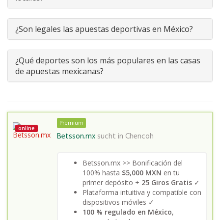
¿Son legales las apuestas deportivas en México?
¿Qué deportes son los más populares en las casas
de apuestas mexicanas?
Premium
online
Betsson.mx
sucht in
Chencoh
Betsson.mx >> Bonificación del
100% hasta
$5,000 MXN
en tu
primer depósito +
25 Giros Gratis
✓
Plataforma intuitiva y compatible con
dispositivos móviles ✓
100 % regulado en México
,