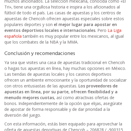
muchos aficionados. La selección mexicana, conocida como «El
Tri», tiene una orgullosa historia e inspira a los aficionados al
fútbol de todo el país. Las casas de apuestas y los centros de
apuestas de Chencoh ofrecen apuestas especiales sobre estos
populares deportes y son
el mejor lugar para apostar en
eventos deportivos locales e internacionales
. Pero
La Liga
española
también es muy popular entre los mexicanos, al igual
que los combates de la NBA y la MMA.
Conclusión y recomendaciones
Ya sea que visites una casa de apuestas tradicional en Chencoh
o hagas tus apuestas en línea, hay muchas opciones en México.
Las tiendas de apuestas locales y los casinos deportivos
ofrecen un ambiente emocionante y la oportunidad de socializar
con otros entusiastas de las apuestas.
Los proveedores de
apuestas en línea, por su parte, ofrecen flexibilidad y a
menudo mejores cuotas
, así como atractivas ofertas de
bonos. Independientemente de la opción que elijas, asegúrate
de apostar de forma responsable y de dar prioridad a la
diversión del juego.
Con esta información, estás bien equipado para aprovechar la
oferta de apuestas deportivas de Chencoh – 206828 / -900315