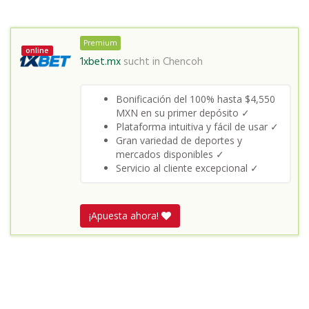
Premium
online
1xbet.mx
sucht in
Chencoh
Bonificación del 100% hasta $4,550
MXN en su primer depósito ✓
Plataforma intuitiva y fácil de usar ✓
Gran variedad de deportes y
mercados disponibles ✓
Servicio al cliente excepcional ✓
¡Apuesta ahora!