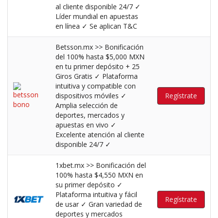
al cliente disponible 24/7 ✓
Líder mundial en apuestas
en línea ✓ Se aplican T&C
Betsson.mx >> Bonificación
del 100% hasta $5,000 MXN
en tu primer depósito + 25
Giros Gratis ✓ Plataforma
intuitiva y compatible con
dispositivos móviles ✓
Regístrate
Amplia selección de
deportes, mercados y
apuestas en vivo ✓
Excelente atención al cliente
disponible 24/7 ✓
1xbet.mx >> Bonificación del
100% hasta $4,550 MXN en
su primer depósito ✓
Plataforma intuitiva y fácil
Regístrate
de usar ✓ Gran variedad de
deportes y mercados