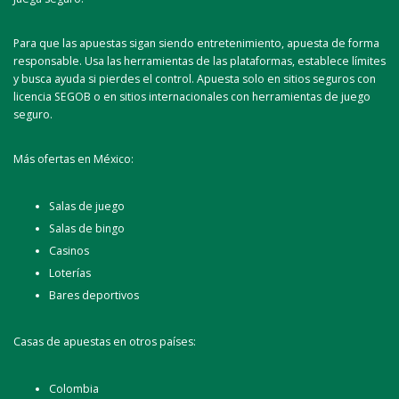
Para que las apuestas sigan siendo entretenimiento, apuesta de forma
responsable. Usa las herramientas de las plataformas, establece límites
y busca ayuda si pierdes el control. Apuesta solo en sitios seguros con
licencia SEGOB o en sitios internacionales con herramientas de juego
seguro.
Más ofertas en México:
Salas de juego
Salas de bingo
Casinos
Loterías
Bares deportivos
Casas de apuestas en otros países:
Colombia