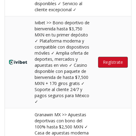
disponibles ✓ Servicio al
cliente excepcional ✓
Ivibet >> Bono deportivo de
bienvenida hasta $3,750
MXN en tu primer depósito
✓ Plataforma moderna y
compatible con dispositivos
móviles ✓ Amplia oferta de
deportes, mercados y
Regístrate
apuestas en vivo ✓ Casino
disponible con paquete de
bienvenida de hasta $7,500
MXN + 170 giros gratis ✓
Soporte al cliente 24/7 y
pagos seguros para México
✓
Granawin MX >> Apuestas
deportivas con bono del
100% hasta $2,500 MXN ✓
Casa de apuestas moderna