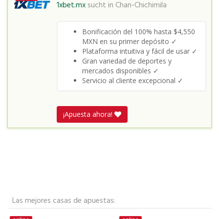
1xbet.mx
sucht in
Chan-Chichimila
Bonificación del 100% hasta $4,550
MXN en su primer depósito ✓
Plataforma intuitiva y fácil de usar ✓
Gran variedad de deportes y
mercados disponibles ✓
Servicio al cliente excepcional ✓
¡Apuesta ahora!
Las mejores casas de apuestas: