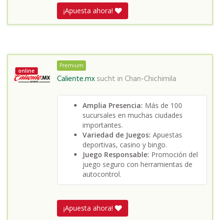
¡Apuesta ahora!
Premium
online
Caliente.mx
sucht in
Chan-Chichimila
Amplia Presencia:
Más de 100
sucursales en muchas ciudades
importantes.
Variedad de Juegos:
Apuestas
deportivas, casino y bingo.
Juego Responsable:
Promoción del
juego seguro con herramientas de
autocontrol.
¡Apuesta ahora!