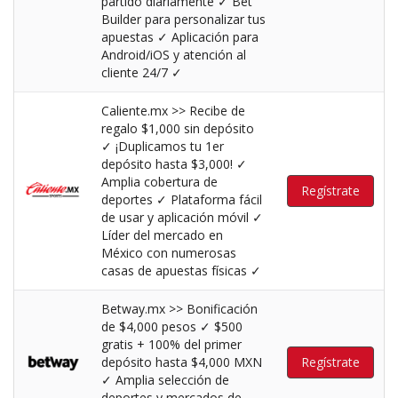
partido diariamente ✓ Bet
Builder para personalizar tus
apuestas ✓ Aplicación para
Android/iOS y atención al
cliente 24/7 ✓
Caliente.mx >> Recibe de
regalo $1,000 sin depósito
✓ ¡Duplicamos tu 1er
depósito hasta $3,000! ✓
Amplia cobertura de
Regístrate
deportes ✓ Plataforma fácil
de usar y aplicación móvil ✓
Líder del mercado en
México con numerosas
casas de apuestas físicas ✓​
Betway.mx >> Bonificación
de $4,000 pesos ✓ $500
gratis + 100% del primer
depósito hasta $4,000 MXN
Regístrate
✓ Amplia selección de
deportes y mercados de