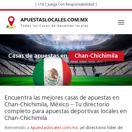
Skip
| +18 | Juega Con Responsabilidad |
to
main
content
Toggl
navig
Casas de apuestas en
Chan-Chichimila
Encuentra las mejores casas de apuestas en
Chan-Chichimila, México – Tu directorio
completo para apuestas deportivas locales en
Chan-Chichimila
Bienvenido a
Apuestaslocales.com.mx
,
¡el directorio líder de