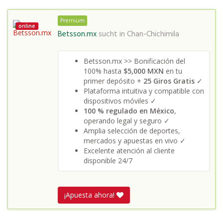
Premium
online
Betsson.mx
sucht in
Chan-Chichimila
Betsson.mx >> Bonificación del
100% hasta
$5,000 MXN
en tu
primer depósito +
25 Giros Gratis
✓
Plataforma intuitiva y compatible con
dispositivos móviles ✓
100 % regulado en México
,
operando legal y seguro ✓
Amplia selección de deportes,
mercados y apuestas en vivo ✓
Excelente atención al cliente
disponible 24/7
¡Apuesta ahora!