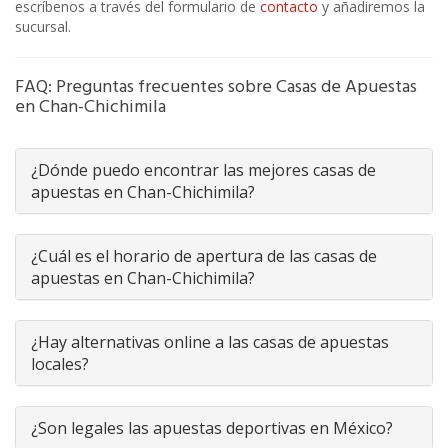
escríbenos a través del formulario de
contacto
y añadiremos la
sucursal.
FAQ: Preguntas frecuentes sobre Casas de Apuestas
en Chan-Chichimila
¿Dónde puedo encontrar las mejores casas de
apuestas en Chan-Chichimila?
¿Cuál es el horario de apertura de las casas de
apuestas en Chan-Chichimila?
¿Hay alternativas online a las casas de apuestas
locales?
¿Son legales las apuestas deportivas en México?