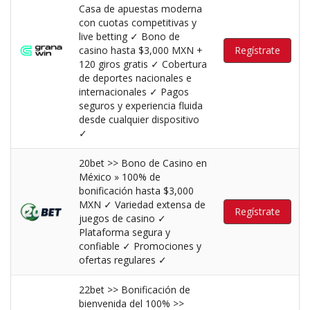
Casa de apuestas moderna
con cuotas competitivas y
live betting ✓ Bono de
casino hasta $3,000 MXN +
Regístrate
120 giros gratis ✓ Cobertura
de deportes nacionales e
internacionales ✓ Pagos
seguros y experiencia fluida
desde cualquier dispositivo
✓
20bet >> Bono de Casino en
México » 100% de
bonificación hasta $3,000
MXN ✓ Variedad extensa de
Regístrate
juegos de casino ✓
Plataforma segura y
confiable ✓ Promociones y
ofertas regulares ✓
22bet >> Bonificación de
bienvenida del 100% >>