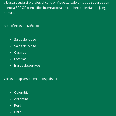
y busca ayuda si pierdes el control. Apuesta solo en sitios seguros con
licencia SEGOB o en sitios internacionales con herramientas de juego
seguro.
Más ofertas en México:
Salas de juego
Salas de bingo
Casinos
Loterías
Bares deportivos
Casas de apuestas en otros países:
Colombia
Argentina
Perú
Chile