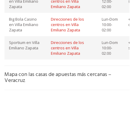
en Villa Emiliano
centros en Villa
12:00-
so
Zapata
Emiliano Zapata
02:00
Big Bola Casino
Direcciones de los
Lun-Dom
+52
en Villa Emiliano
centros en Villa
10:00-
co
Zapata
Emiliano Zapata
02:00
Sportium en Villa
Direcciones de los
Lun-Dom
+52
Emiliano Zapata
centros en Villa
10:00-
so
Emiliano Zapata
02:00
Mapa con las casas de apuestas más cercanas –
Veracruz