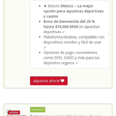
★ Betcris
México – La mejor
opción para apuestas deportivas
y casino
Bono de bienvenida del 20 %
hasta $10,000 MXN
en apuestas
deportivas ✓
Plataforma intuitiva, compatible con
dispositivos móviles y fácil de usar
✓
Opciones de pago convenientes
como SPEI, OXXO y más para tus
depósitos seguros ✓
¡Apuesta ahora!
Premium
online