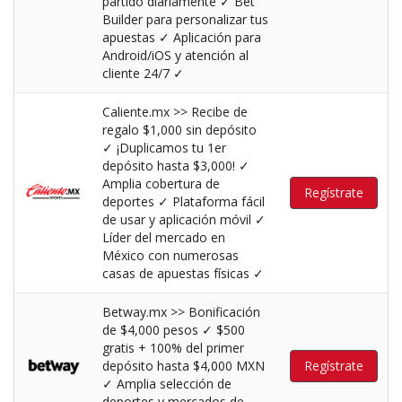
partido diariamente ✓ Bet
Builder para personalizar tus
apuestas ✓ Aplicación para
Android/iOS y atención al
cliente 24/7 ✓
Caliente.mx >> Recibe de
regalo $1,000 sin depósito
✓ ¡Duplicamos tu 1er
depósito hasta $3,000! ✓
Amplia cobertura de
Regístrate
deportes ✓ Plataforma fácil
de usar y aplicación móvil ✓
Líder del mercado en
México con numerosas
casas de apuestas físicas ✓​
Betway.mx >> Bonificación
de $4,000 pesos ✓ $500
gratis + 100% del primer
depósito hasta $4,000 MXN
Regístrate
✓ Amplia selección de
deportes y mercados de