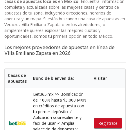
casas de apuestas locales en México!
Encuentra información
completa y actualizada sobre las mejores casas y centros de
apuestas de tu zona, incluyendo direcciones, horarios de
apertura y un mapa. Si estás buscando una casa de apuestas en
Veracruz Villa Emiliano Zapata o en los alrededores, o
simplemente quieres explorar las mejores cuotas y
oportunidades, somos tu primera opción en todo México.
Los mejores proveedores de apuestas en línea de
Villa Emiliano Zapata en 2026
Casas de
Bono de bienvenida:
Visitar
apuestas
Bet365.mx >> Bonificación
del 100% hasta $3,000 MXN
en créditos de apuesta con
tu primer depósito ✓
Aplicación sobresaliente y
fácil de usar ✓ Amplia
Regístrate
selección de deportes y