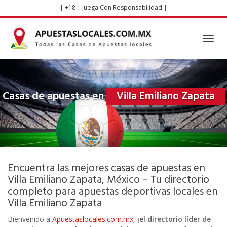
Skip
| +18 | Juega Con Responsabilidad |
to
main
content
Toggl
navig
Casas de apuestas en
Villa Emiliano Zapata
Encuentra las mejores casas de apuestas en
Villa Emiliano Zapata, México – Tu directorio
completo para apuestas deportivas locales en
Villa Emiliano Zapata
Bienvenido a
Apuestaslocales.com.mx
,
¡el directorio líder de