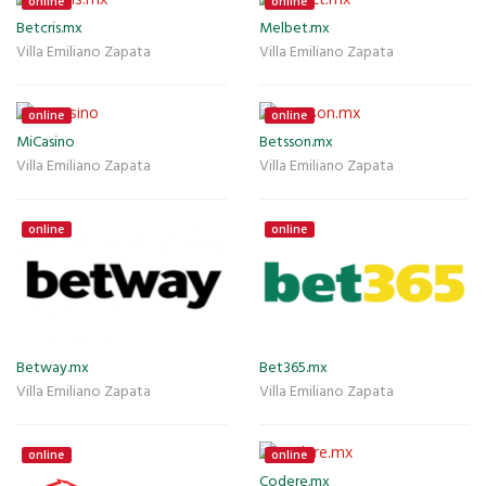
online
online
Betcris.mx
Melbet.mx
Villa Emiliano Zapata
Villa Emiliano Zapata
online
online
MiCasino
Betsson.mx
Villa Emiliano Zapata
Villa Emiliano Zapata
online
online
Betway.mx
Bet365.mx
Villa Emiliano Zapata
Villa Emiliano Zapata
online
online
Codere.mx