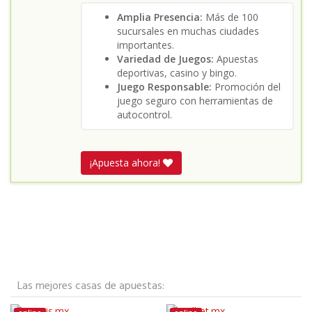
Amplia Presencia:
Más de 100
sucursales en muchas ciudades
importantes.
Variedad de Juegos:
Apuestas
deportivas, casino y bingo.
Juego Responsable:
Promoción del
juego seguro con herramientas de
autocontrol.
¡Apuesta ahora!
Las mejores casas de apuestas: