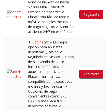
bono de bienvenida hasta
$7,000 MXN Cobertura
extensa de deportes ✓
Regístrate
Plataforma fácil de usar y
móvil ✓ Múltiples métodos
de pago seguros ✓ Atención
al cliente 24/7 en español ✓
★
Betcris
.mx – La mejor
opción para apuestas
deportivas y casino ✓
Regulada en México ✓ Bono
de bienvenida del 20 %
hasta $10,000 MXN en
apuestas deportivas ✓
Regístrate
Plataforma intuitiva,
compatible con dispositivos
móviles y fácil de usar ✓
Opciones de pago
convenientes como SPEI,
OXXO y más para tus
depósitos seguros ✓