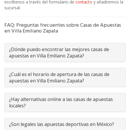
escríbenos a través del formulario de
contacto
y añadiremos la
sucursal.
FAQ: Preguntas frecuentes sobre Casas de Apuestas
en Villa Emiliano Zapata
¿Dónde puedo encontrar las mejores casas de
apuestas en Villa Emiliano Zapata?
¿Cuál es el horario de apertura de las casas de
apuestas en Villa Emiliano Zapata?
¿Hay alternativas online a las casas de apuestas
locales?
¿Son legales las apuestas deportivas en México?