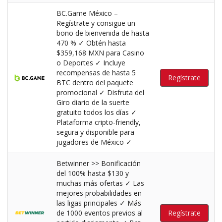
BC.Game México –
Regístrate y consigue un
bono de bienvenida de hasta
470 % ✓ Obtén hasta
$359,168 MXN para Casino
o Deportes ✓ Incluye
recompensas de hasta 5
Regístrate
BTC dentro del paquete
promocional ✓ Disfruta del
Giro diario de la suerte
gratuito todos los días ✓
Plataforma cripto-friendly,
segura y disponible para
jugadores de México ✓
Betwinner >> Bonificación
del 100% hasta $130 y
muchas más ofertas ✓ Las
mejores probabilidades en
las ligas principales ✓ Más
de 1000 eventos previos al
Regístrate