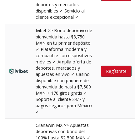
deportes y mercados
disponibles ✓ Servicio al
cliente excepcional ✓
Ivibet >> Bono deportivo de
bienvenida hasta $3,750
MXN en tu primer depósito
✓ Plataforma moderna y
compatible con dispositivos
móviles ✓ Amplia oferta de
deportes, mercados y
Regístrate
apuestas en vivo ✓ Casino
disponible con paquete de
bienvenida de hasta $7,500
MXN + 170 giros gratis ✓
Soporte al cliente 24/7 y
pagos seguros para México
✓
Granawin MX >> Apuestas
deportivas con bono del
100% hasta $2,500 MXN ✓