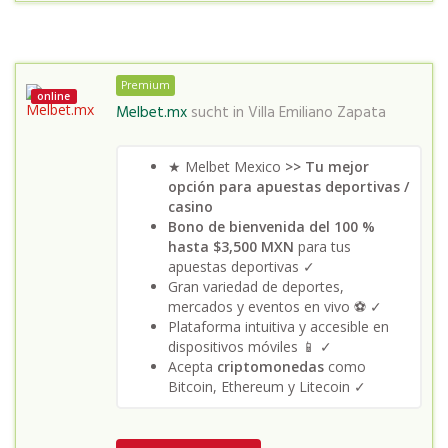
Premium
online
Melbet.mx
sucht in
Villa Emiliano Zapata
★ Melbet Mexico
>> Tu mejor
opción para apuestas deportivas /
casino
Bono de bienvenida del 100 %
hasta $3,500 MXN
para tus
apuestas deportivas ✓
Gran variedad de deportes,
mercados y eventos en vivo ⚽️ ✓
Plataforma intuitiva y accesible en
dispositivos móviles 📱 ✓
Acepta
criptomonedas
como
Bitcoin, Ethereum y Litecoin ✓