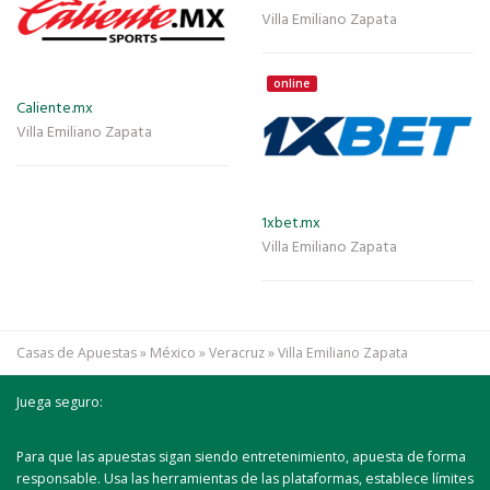
Villa Emiliano Zapata
online
Caliente.mx
Villa Emiliano Zapata
1xbet.mx
Villa Emiliano Zapata
Casas de Apuestas
»
México
»
Veracruz
»
Villa Emiliano Zapata
Juega seguro:
Para que las apuestas sigan siendo entretenimiento, apuesta de forma
responsable. Usa las herramientas de las plataformas, establece límites