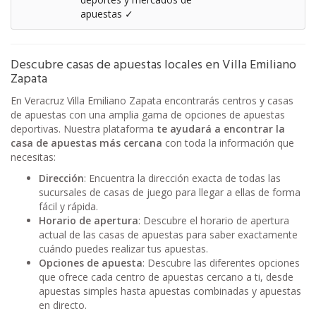
apuestas ✓
Descubre casas de apuestas locales en Villa Emiliano
Zapata
En Veracruz Villa Emiliano Zapata encontrarás centros y casas
de apuestas con una amplia gama de opciones de apuestas
deportivas. Nuestra plataforma
te ayudará a encontrar la
casa de apuestas más cercana
con toda la información que
necesitas:
Dirección
: Encuentra la dirección exacta de todas las
sucursales de casas de juego para llegar a ellas de forma
fácil y rápida.
Horario de apertura
: Descubre el horario de apertura
actual de las casas de apuestas para saber exactamente
cuándo puedes realizar tus apuestas.
Opciones de apuesta
: Descubre las diferentes opciones
que ofrece cada centro de apuestas cercano a ti, desde
apuestas simples hasta apuestas combinadas y apuestas
en directo.