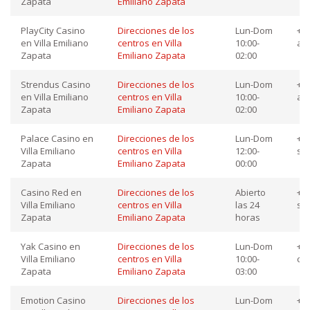
Zapata
Emiliano Zapata
PlayCity Casino
Direcciones de los
Lun-Dom
+52
en Villa Emiliano
centros en Villa
10:00-
at
Zapata
Emiliano Zapata
02:00
Strendus Casino
Direcciones de los
Lun-Dom
+52
en Villa Emiliano
centros en Villa
10:00-
ay
Zapata
Emiliano Zapata
02:00
Palace Casino en
Direcciones de los
Lun-Dom
+52
Villa Emiliano
centros en Villa
12:00-
so
Zapata
Emiliano Zapata
00:00
Casino Red en
Direcciones de los
Abierto
+52
Villa Emiliano
centros en Villa
las 24
so
Zapata
Emiliano Zapata
horas
Yak Casino en
Direcciones de los
Lun-Dom
+52
Villa Emiliano
centros en Villa
10:00-
co
Zapata
Emiliano Zapata
03:00
Emotion Casino
Direcciones de los
Lun-Dom
+52