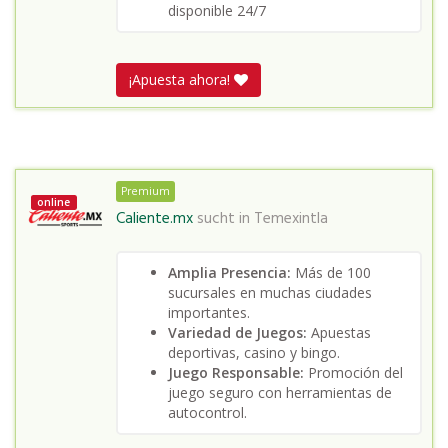
disponible 24/7
¡Apuesta ahora!
Premium
online
Caliente.mx
sucht in
Temexintla
Amplia Presencia:
Más de 100
sucursales en muchas ciudades
importantes.
Variedad de Juegos:
Apuestas
deportivas, casino y bingo.
Juego Responsable:
Promoción del
juego seguro con herramientas de
autocontrol.