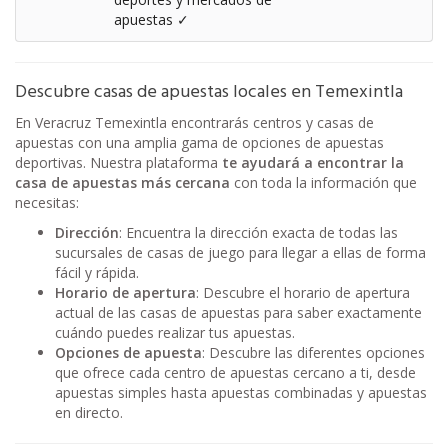
apuestas ✓
Descubre casas de apuestas locales en Temexintla
En Veracruz Temexintla encontrarás centros y casas de
apuestas con una amplia gama de opciones de apuestas
deportivas. Nuestra plataforma
te ayudará a encontrar la
casa de apuestas más cercana
con toda la información que
necesitas:
Dirección
: Encuentra la dirección exacta de todas las
sucursales de casas de juego para llegar a ellas de forma
fácil y rápida.
Horario de apertura
: Descubre el horario de apertura
actual de las casas de apuestas para saber exactamente
cuándo puedes realizar tus apuestas.
Opciones de apuesta
: Descubre las diferentes opciones
que ofrece cada centro de apuestas cercano a ti, desde
apuestas simples hasta apuestas combinadas y apuestas
en directo.