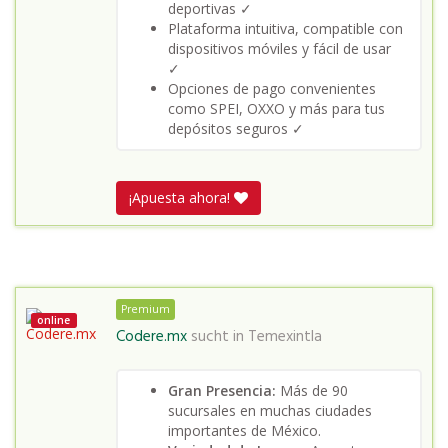
deportivas ✓
Plataforma intuitiva, compatible con
dispositivos móviles y fácil de usar
✓
Opciones de pago convenientes
como SPEI, OXXO y más para tus
depósitos seguros ✓
¡Apuesta ahora!
Premium
online
Codere.mx
sucht in
Temexintla
Gran Presencia:
Más de 90
sucursales en muchas ciudades
importantes de México.