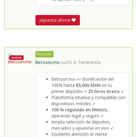
¡Apuesta ahora!
Premium
online
Betsson.mx
sucht in
Temexintla
Betsson.mx >> Bonificación del
100% hasta
$5,000 MXN
en tu
primer depósito +
25 Giros Gratis
✓
Plataforma intuitiva y compatible con
dispositivos móviles ✓
100 % regulado en México
,
operando legal y seguro ✓
Amplia selección de deportes,
mercados y apuestas en vivo ✓
Excelente atención al cliente