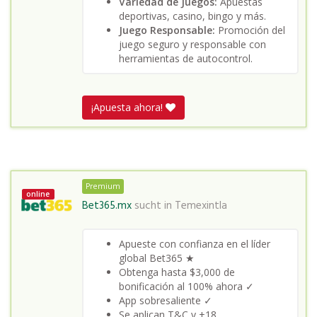
Variedad de Juegos:
Apuestas
deportivas, casino, bingo y más.
Juego Responsable:
Promoción del
juego seguro y responsable con
herramientas de autocontrol.
¡Apuesta ahora!
Premium
online
Bet365.mx
sucht in
Temexintla
Apueste con confianza en el líder
global Bet365 ★
Obtenga hasta $3,000 de
bonificación al 100% ahora ✓
App sobresaliente ✓
Se aplican T&C y +18.