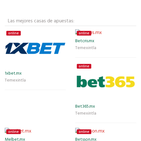
Las mejores casas de apuestas:
online
online
Betcris.mx
Temexintla
online
1xbet.mx
Temexintla
Bet365.mx
Temexintla
online
online
Melbet.mx
Betsson.mx