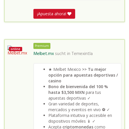
¡Apuesta ahora!
Premium
online
Melbet.mx
sucht in
Temexintla
★ Melbet Mexico
>> Tu mejor
opción para apuestas deportivas /
casino
Bono de bienvenida del 100 %
hasta $3,500 MXN
para tus
apuestas deportivas ✓
Gran variedad de deportes,
mercados y eventos en vivo ⚽️ ✓
Plataforma intuitiva y accesible en
dispositivos móviles 📱 ✓
Acepta
criptomonedas
como