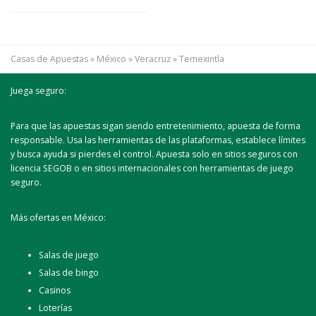
Casas de Apuestas
»
México
»
Veracruz
»
Temexintla
Juega seguro:
Para que las apuestas sigan siendo entretenimiento, apuesta de forma
responsable. Usa las herramientas de las plataformas, establece límites
y busca ayuda si pierdes el control. Apuesta solo en sitios seguros con
licencia SEGOB o en sitios internacionales con herramientas de juego
seguro.
Más ofertas en México:
Salas de juego
Salas de bingo
Casinos
Loterías