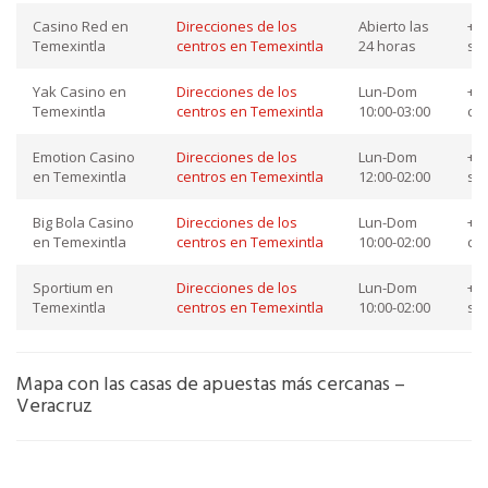
Casino Red en
Direcciones de los
Abierto las
+52
Temexintla
centros en Temexintla
24 horas
so
Yak Casino en
Direcciones de los
Lun-Dom
+52
Temexintla
centros en Temexintla
10:00-03:00
co
Emotion Casino
Direcciones de los
Lun-Dom
+52
en Temexintla
centros en Temexintla
12:00-02:00
so
Big Bola Casino
Direcciones de los
Lun-Dom
+52
en Temexintla
centros en Temexintla
10:00-02:00
co
Sportium en
Direcciones de los
Lun-Dom
+52
Temexintla
centros en Temexintla
10:00-02:00
so
Mapa con las casas de apuestas más cercanas –
Veracruz