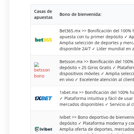
Casas de
Bono de bienvenida:
apuestas
Bet365.mx >> Bonificación del 100% 
apuesta con tu primer depósito ✓ Apl
Amplia selección de deportes y merca
disponible 24/7 ✓ Líder mundial en 
Betsson.mx >> Bonificación del 100%
depósito + 25 Giros Gratis ✓ Platafor
dispositivos móviles ✓ Amplia selec
en vivo ✓ Excelente atención al clien
1xbet.mx >> Bonificación del 100% h
✓ Plataforma intuitiva y fácil de us
mercados disponibles ✓ Servicio al c
Ivibet >> Bono deportivo de bienven
depósito ✓ Plataforma moderna y com
Amplia oferta de deportes, mercados