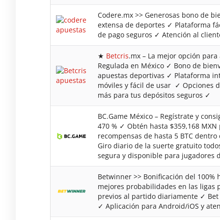
Codere.mx >> Generosas bono de bi
extensa de deportes ✓ Plataforma fá
de pago seguros ✓ Atención al clien
★
Betcris
.mx – La mejor opción para
Regulada en México ✓ Bono de bienv
apuestas deportivas ✓ Plataforma int
móviles y fácil de usar ✓ Opciones 
más para tus depósitos seguros ✓
BC.Game México – Regístrate y cons
470 % ✓ Obtén hasta $359,168 MXN p
recompensas de hasta 5 BTC dentro 
Giro diario de la suerte gratuito todo
segura y disponible para jugadores 
Betwinner >> Bonificación del 100% 
mejores probabilidades en las ligas
previos al partido diariamente ✓ Bet
✓ Aplicación para Android/iOS y aten