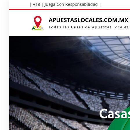
Skip
| +18 | Juega Con Responsabilidad |
to
main
content
Casa