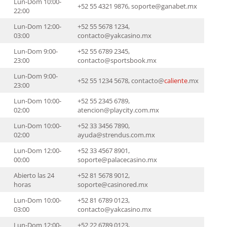
Lun-Dom 10:00-
+52 55 4321 9876, soporte@ganabet.mx
22:00
Lun-Dom 12:00-
+52 55 5678 1234,
03:00
contacto@yakcasino.mx
Lun-Dom 9:00-
+52 55 6789 2345,
23:00
contacto@sportsbook.mx
Lun-Dom 9:00-
+52 55 1234 5678, contacto@
caliente
.mx
23:00
Lun-Dom 10:00-
+52 55 2345 6789,
02:00
atencion@playcity.com.mx
Lun-Dom 10:00-
+52 33 3456 7890,
02:00
ayuda@strendus.com.mx
Lun-Dom 12:00-
+52 33 4567 8901,
00:00
soporte@palacecasino.mx
Abierto las 24
+52 81 5678 9012,
horas
soporte@casinored.mx
Lun-Dom 10:00-
+52 81 6789 0123,
03:00
contacto@yakcasino.mx
Lun-Dom 12:00-
+52 22 6789 0123,