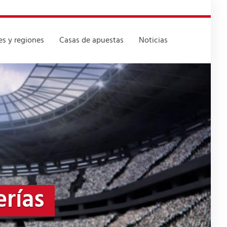
s y regiones
Casas de apuestas
Noticias
erías