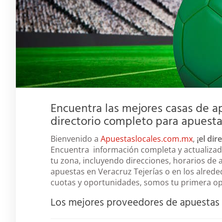
Encuentra las mejores casas de a
directorio completo para apuestas
Bienvenido a
Apuestaslocales.com.mx
,
¡el dir
Encuentra información completa y actualizad
tu zona, incluyendo direcciones, horarios de
apuestas en Veracruz Tejerías o en los alred
cuotas y oportunidades, somos tu primera op
Los mejores proveedores de apuestas e