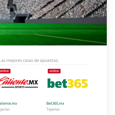
Las mejores casas de apuestas:
online
online
aliente.mx
Bet365.mx
jerías
Tejerías