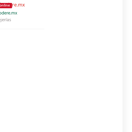
online
odere.mx
jerías