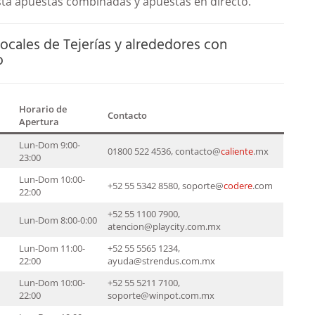
sta apuestas combinadas y apuestas en directo.
locales de Tejerías y alrededores con
o
Horario de
Contacto
Apertura
Lun-Dom 9:00-
01800 522 4536, contacto@
caliente
.mx
23:00
Lun-Dom 10:00-
+52 55 5342 8580, soporte@
codere
.com
22:00
+52 55 1100 7900,
Lun-Dom 8:00-0:00
atencion@playcity.com.mx
Lun-Dom 11:00-
+52 55 5565 1234,
22:00
ayuda@strendus.com.mx
Lun-Dom 10:00-
+52 55 5211 7100,
22:00
soporte@winpot.com.mx