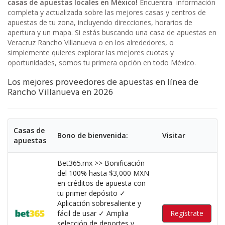
casas de apuestas locales en México!
Encuentra información
completa y actualizada sobre las mejores casas y centros de
apuestas de tu zona, incluyendo direcciones, horarios de
apertura y un mapa. Si estás buscando una casa de apuestas en
Veracruz Rancho Villanueva o en los alrededores, o
simplemente quieres explorar las mejores cuotas y
oportunidades, somos tu primera opción en todo México.
Los mejores proveedores de apuestas en línea de
Rancho Villanueva en 2026
Casas de
Bono de bienvenida:
Visitar
apuestas
Bet365.mx >> Bonificación
del 100% hasta $3,000 MXN
en créditos de apuesta con
tu primer depósito ✓
Aplicación sobresaliente y
fácil de usar ✓ Amplia
Regístrate
selección de deportes y