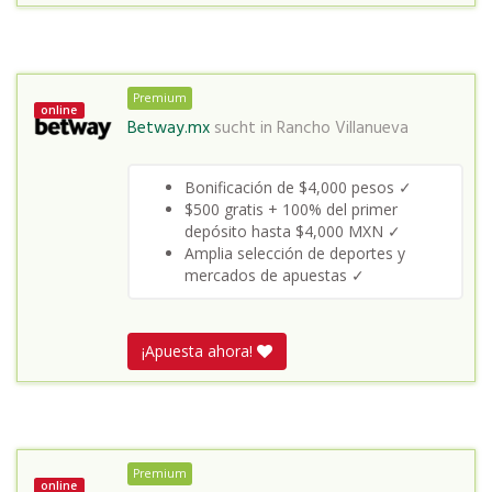
Premium
online
Betway.mx
sucht in
Rancho Villanueva
Bonificación de $4,000 pesos ✓
$500 gratis + 100% del primer
depósito hasta $4,000 MXN ✓
Amplia selección de deportes y
mercados de apuestas ✓
¡Apuesta ahora!
Premium
online