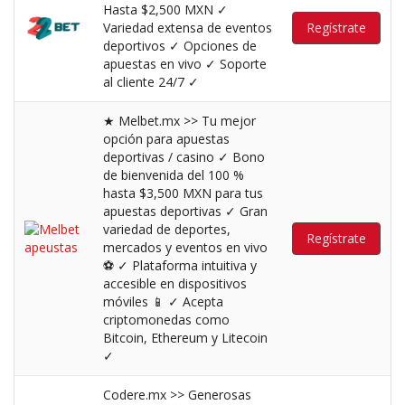
Hasta $2,500 MXN ✓
Variedad extensa de eventos
Regístrate
deportivos ✓ Opciones de
apuestas en vivo ✓ Soporte
al cliente 24/7 ✓
★ Melbet.mx >> Tu mejor
opción para apuestas
deportivas / casino ✓ Bono
de bienvenida del 100 %
hasta $3,500 MXN para tus
apuestas deportivas ✓ Gran
variedad de deportes,
Regístrate
mercados y eventos en vivo
⚽️ ✓ Plataforma intuitiva y
accesible en dispositivos
móviles 📱 ✓ Acepta
criptomonedas como
Bitcoin, Ethereum y Litecoin
✓
Codere.mx >> Generosas