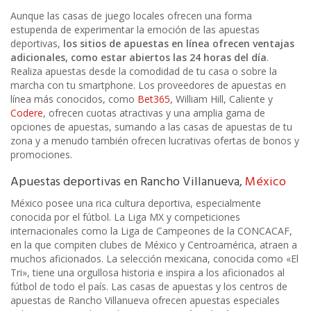
Aunque las casas de juego locales ofrecen una forma
estupenda de experimentar la emoción de las apuestas
deportivas,
los sitios de apuestas en línea ofrecen ventajas
adicionales, como estar abiertos las 24 horas del día
.
Realiza apuestas desde la comodidad de tu casa o sobre la
marcha con tu smartphone. Los proveedores de apuestas en
línea más conocidos, como
Bet365
, William Hill, Caliente y
Codere
, ofrecen cuotas atractivas y una amplia gama de
opciones de apuestas, sumando a las casas de apuestas de tu
zona y a menudo también ofrecen lucrativas ofertas de bonos y
promociones.
Apuestas deportivas en Rancho Villanueva,
México
México posee una rica cultura deportiva, especialmente
conocida por el fútbol. La Liga MX y competiciones
internacionales como la Liga de Campeones de la CONCACAF,
en la que compiten clubes de México y Centroamérica, atraen a
muchos aficionados. La selección mexicana, conocida como «El
Tri», tiene una orgullosa historia e inspira a los aficionados al
fútbol de todo el país. Las casas de apuestas y los centros de
apuestas de Rancho Villanueva ofrecen apuestas especiales