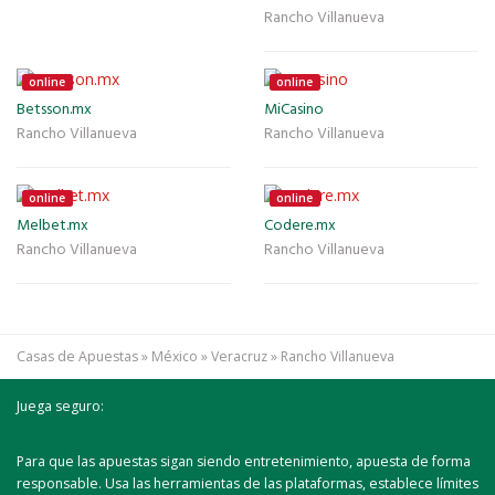
Rancho Villanueva
online
online
Betsson.mx
MiCasino
Rancho Villanueva
Rancho Villanueva
online
online
Melbet.mx
Codere.mx
Rancho Villanueva
Rancho Villanueva
Casas de Apuestas
»
México
»
Veracruz
»
Rancho Villanueva
Juega seguro:
Para que las apuestas sigan siendo entretenimiento, apuesta de forma
responsable. Usa las herramientas de las plataformas, establece límites