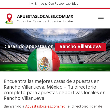
Skip
| +18 | Juega Con Responsabilidad |
to
main
content
Toggl
navig
Casas de apuestas en
Rancho Villanueva
Encuentra las mejores casas de apuestas en
Rancho Villanueva, México – Tu directorio
completo para apuestas deportivas locales en
Rancho Villanueva
Bienvenido a
Apuestaslocales.com.mx
,
¡el directorio líder de