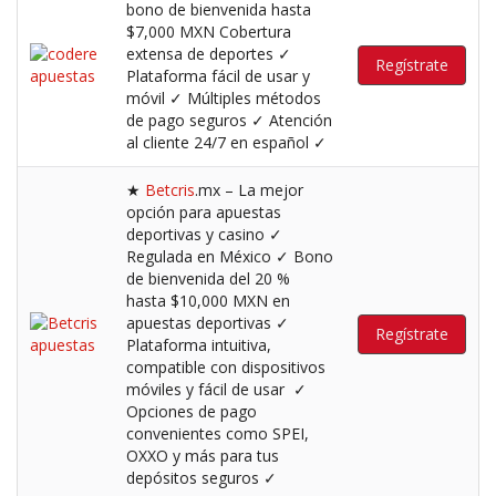
bono de bienvenida hasta
$7,000 MXN Cobertura
extensa de deportes ✓
Regístrate
Plataforma fácil de usar y
móvil ✓ Múltiples métodos
de pago seguros ✓ Atención
al cliente 24/7 en español ✓
★
Betcris
.mx – La mejor
opción para apuestas
deportivas y casino ✓
Regulada en México ✓ Bono
de bienvenida del 20 %
hasta $10,000 MXN en
apuestas deportivas ✓
Regístrate
Plataforma intuitiva,
compatible con dispositivos
móviles y fácil de usar ✓
Opciones de pago
convenientes como SPEI,
OXXO y más para tus
depósitos seguros ✓