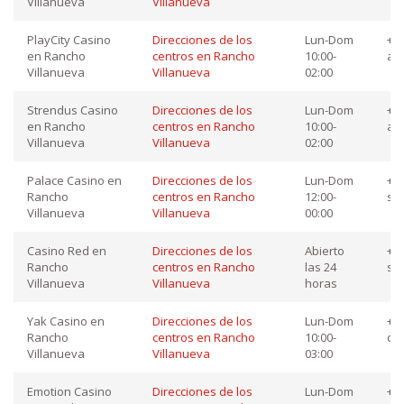
Villanueva
Villanueva
PlayCity Casino
Direcciones de los
Lun-Dom
+52
en Rancho
centros en Rancho
10:00-
at
Villanueva
Villanueva
02:00
Strendus Casino
Direcciones de los
Lun-Dom
+52
en Rancho
centros en Rancho
10:00-
ay
Villanueva
Villanueva
02:00
Palace Casino en
Direcciones de los
Lun-Dom
+52
Rancho
centros en Rancho
12:00-
so
Villanueva
Villanueva
00:00
Casino Red en
Direcciones de los
Abierto
+52
Rancho
centros en Rancho
las 24
so
Villanueva
Villanueva
horas
Yak Casino en
Direcciones de los
Lun-Dom
+52
Rancho
centros en Rancho
10:00-
co
Villanueva
Villanueva
03:00
Emotion Casino
Direcciones de los
Lun-Dom
+52