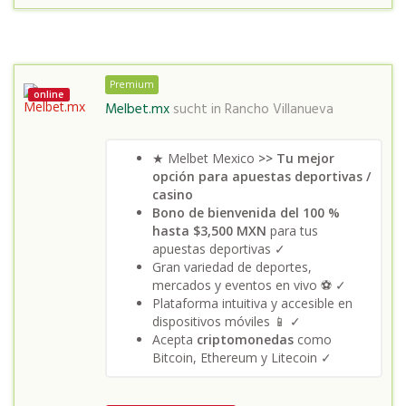
Premium
online
Melbet.mx
sucht in
Rancho Villanueva
★ Melbet Mexico
>> Tu mejor
opción para apuestas deportivas /
casino
Bono de bienvenida del 100 %
hasta $3,500 MXN
para tus
apuestas deportivas ✓
Gran variedad de deportes,
mercados y eventos en vivo ⚽️ ✓
Plataforma intuitiva y accesible en
dispositivos móviles 📱 ✓
Acepta
criptomonedas
como
Bitcoin, Ethereum y Litecoin ✓