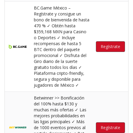
BC.Game México –
Regístrate y consigue un
bono de bienvenida de hasta
470 % ✓ Obtén hasta
$359,168 MXN para Casino
o Deportes ✓ Incluye
recompensas de hasta 5
Regístrate
BTC dentro del paquete
promocional ✓ Disfruta del
Giro diario de la suerte
gratuito todos los días ✓
Plataforma cripto-friendly,
segura y disponible para
jugadores de México ✓
Betwinner >> Bonificación
del 100% hasta $130 y
muchas más ofertas ✓ Las
mejores probabilidades en
las ligas principales ✓ Más
de 1000 eventos previos al
Regístrate