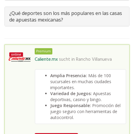
¿Qué deportes son los más populares en las casas
de apuestas mexicanas?
Premium
online
Caliente.mx
sucht in
Rancho Villanueva
Amplia Presencia:
Más de 100
sucursales en muchas ciudades
importantes.
Variedad de Juegos:
Apuestas
deportivas, casino y bingo.
Juego Responsable:
Promoción del
juego seguro con herramientas de
autocontrol.