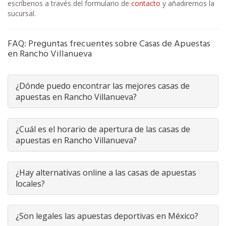
escríbenos a través del formulario de
contacto
y añadiremos la
sucursal.
FAQ: Preguntas frecuentes sobre Casas de Apuestas
en Rancho Villanueva
¿Dónde puedo encontrar las mejores casas de
apuestas en Rancho Villanueva?
¿Cuál es el horario de apertura de las casas de
apuestas en Rancho Villanueva?
¿Hay alternativas online a las casas de apuestas
locales?
¿Son legales las apuestas deportivas en México?