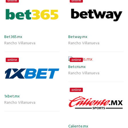
online
online
Bet365.mx
Betway.mx
Rancho Villanueva
Rancho Villanueva
online
online
Betcris.mx
Rancho Villanueva
online
1xbet.mx
Rancho Villanueva
Caliente.mx