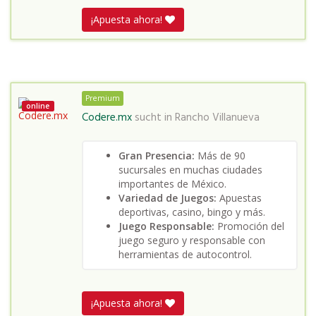
¡Apuesta ahora!
Premium
online
Codere.mx
sucht in
Rancho Villanueva
Gran Presencia:
Más de 90
sucursales en muchas ciudades
importantes de México.
Variedad de Juegos:
Apuestas
deportivas, casino, bingo y más.
Juego Responsable:
Promoción del
juego seguro y responsable con
herramientas de autocontrol.
¡Apuesta ahora!