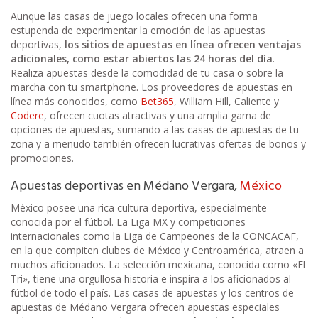
Aunque las casas de juego locales ofrecen una forma
estupenda de experimentar la emoción de las apuestas
deportivas,
los sitios de apuestas en línea ofrecen ventajas
adicionales, como estar abiertos las 24 horas del día
.
Realiza apuestas desde la comodidad de tu casa o sobre la
marcha con tu smartphone. Los proveedores de apuestas en
línea más conocidos, como
Bet365
, William Hill, Caliente y
Codere
, ofrecen cuotas atractivas y una amplia gama de
opciones de apuestas, sumando a las casas de apuestas de tu
zona y a menudo también ofrecen lucrativas ofertas de bonos y
promociones.
Apuestas deportivas en Médano Vergara,
México
México posee una rica cultura deportiva, especialmente
conocida por el fútbol. La Liga MX y competiciones
internacionales como la Liga de Campeones de la CONCACAF,
en la que compiten clubes de México y Centroamérica, atraen a
muchos aficionados. La selección mexicana, conocida como «El
Tri», tiene una orgullosa historia e inspira a los aficionados al
fútbol de todo el país. Las casas de apuestas y los centros de
apuestas de Médano Vergara ofrecen apuestas especiales