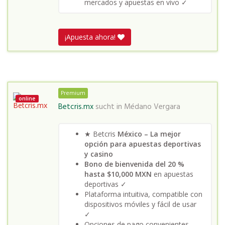
mercados y apuestas en vivo ✓
¡Apuesta ahora!
Premium
online
Betcris.mx
sucht in
Médano Vergara
★ Betcris
México – La mejor
opción para apuestas deportivas
y casino
Bono de bienvenida del 20 %
hasta $10,000 MXN
en apuestas
deportivas ✓
Plataforma intuitiva, compatible con
dispositivos móviles y fácil de usar
✓
Opciones de pago convenientes