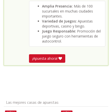
Amplia Presencia:
Más de 100
sucursales en muchas ciudades
importantes.
Variedad de Juegos:
Apuestas
deportivas, casino y bingo.
Juego Responsable:
Promoción del
juego seguro con herramientas de
autocontrol.
¡Apuesta ahora!
Las mejores casas de apuestas: