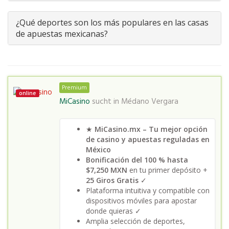
¿Qué deportes son los más populares en las casas
de apuestas mexicanas?
Premium
online
MiCasino
sucht in
Médano Vergara
★
MiCasino.mx – Tu mejor opción
de casino y apuestas reguladas en
México
Bonificación del 100 % hasta
$7,250 MXN
en tu primer depósito +
25 Giros Gratis
✓
Plataforma intuitiva y compatible con
dispositivos móviles para apostar
donde quieras ✓
Amplia selección de deportes,