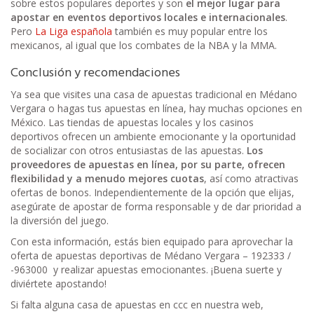
sobre estos populares deportes y son
el mejor lugar para
apostar en eventos deportivos locales e internacionales
.
Pero
La Liga española
también es muy popular entre los
mexicanos, al igual que los combates de la NBA y la MMA.
Conclusión y recomendaciones
Ya sea que visites una casa de apuestas tradicional en Médano
Vergara o hagas tus apuestas en línea, hay muchas opciones en
México. Las tiendas de apuestas locales y los casinos
deportivos ofrecen un ambiente emocionante y la oportunidad
de socializar con otros entusiastas de las apuestas.
Los
proveedores de apuestas en línea, por su parte, ofrecen
flexibilidad y a menudo mejores cuotas
, así como atractivas
ofertas de bonos. Independientemente de la opción que elijas,
asegúrate de apostar de forma responsable y de dar prioridad a
la diversión del juego.
Con esta información, estás bien equipado para aprovechar la
oferta de apuestas deportivas de Médano Vergara – 192333 /
-963000 y realizar apuestas emocionantes. ¡Buena suerte y
diviértete apostando!
Si falta alguna casa de apuestas en ccc en nuestra web,