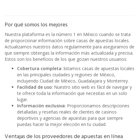
Por qué somos los mejores
Nuestra plataforma es la número 1 en México cuando se trata
de proporcionar información sobre casas de apuestas locales.
Actualizamos nuestros datos regularmente para asegurarnos de
que siempre obtengas la información más actualizada y precisa.
Estos son los beneficios de los que gozan nuestros usuarios:
Cobertura completa
: listamos casas de apuestas locales
en las principales ciudades y regiones de México,
incluyendo Ciudad de México, Guadalajara y Monterrey.
Facilidad de uso
: Nuestro sitio web es fácil de navegar y
te ofrece toda la información que necesitas en un solo
lugar.
Información exclusiva
: Proporcionamos descripciones
detalladas y reseñas reales de clientes de casinos
deportivos y agencias de apuestas para que siempre
puedas hacer la mejor elección en tu ciudad.
Ventajas de los proveedores de apuestas en línea