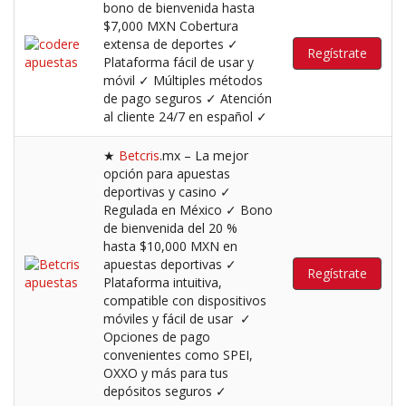
bono de bienvenida hasta
$7,000 MXN Cobertura
extensa de deportes ✓
Regístrate
Plataforma fácil de usar y
móvil ✓ Múltiples métodos
de pago seguros ✓ Atención
al cliente 24/7 en español ✓
★
Betcris
.mx – La mejor
opción para apuestas
deportivas y casino ✓
Regulada en México ✓ Bono
de bienvenida del 20 %
hasta $10,000 MXN en
apuestas deportivas ✓
Regístrate
Plataforma intuitiva,
compatible con dispositivos
móviles y fácil de usar ✓
Opciones de pago
convenientes como SPEI,
OXXO y más para tus
depósitos seguros ✓