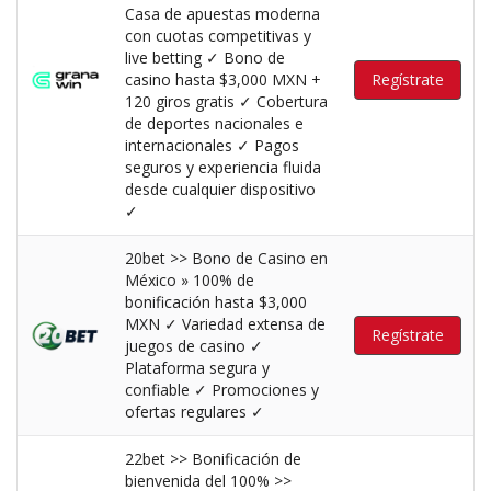
Casa de apuestas moderna
con cuotas competitivas y
live betting ✓ Bono de
casino hasta $3,000 MXN +
Regístrate
120 giros gratis ✓ Cobertura
de deportes nacionales e
internacionales ✓ Pagos
seguros y experiencia fluida
desde cualquier dispositivo
✓
20bet >> Bono de Casino en
México » 100% de
bonificación hasta $3,000
MXN ✓ Variedad extensa de
Regístrate
juegos de casino ✓
Plataforma segura y
confiable ✓ Promociones y
ofertas regulares ✓
22bet >> Bonificación de
bienvenida del 100% >>