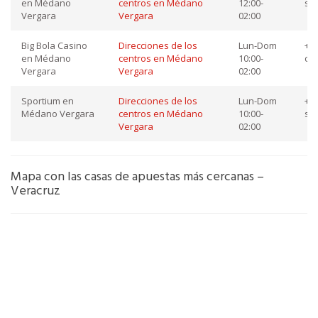
en Médano
centros en Médano
12:00-
so
Vergara
Vergara
02:00
Big Bola Casino
Direcciones de los
Lun-Dom
+52
en Médano
centros en Médano
10:00-
co
Vergara
Vergara
02:00
Sportium en
Direcciones de los
Lun-Dom
+52
Médano Vergara
centros en Médano
10:00-
so
Vergara
02:00
Mapa con las casas de apuestas más cercanas –
Veracruz