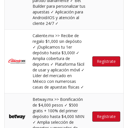
partido diariamente ✓ Bet
Builder para personalizar tus
apuestas ✓ Aplicación para
Android/iOS y atención al
cliente 24/7 ✓
Caliente.mx >> Recibe de
regalo $1,000 sin depósito
✓ ¡Duplicamos tu 1er
depósito hasta $3,000! ✓
Amplia cobertura de
Regístrate
deportes ✓ Plataforma fácil
de usar y aplicación móvil ✓
Líder del mercado en
México con numerosas
casas de apuestas físicas ✓​
Betway.mx >> Bonificación
de $4,000 pesos ✓ $500
gratis + 100% del primer
depósito hasta $4,000 MXN
Regístrate
✓ Amplia selección de
deportes y mercados de