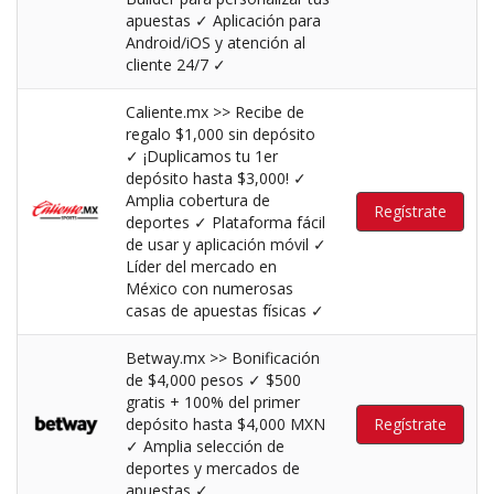
apuestas ✓ Aplicación para
Android/iOS y atención al
cliente 24/7 ✓
Caliente.mx >> Recibe de
regalo $1,000 sin depósito
✓ ¡Duplicamos tu 1er
depósito hasta $3,000! ✓
Amplia cobertura de
Regístrate
deportes ✓ Plataforma fácil
de usar y aplicación móvil ✓
Líder del mercado en
México con numerosas
casas de apuestas físicas ✓​
Betway.mx >> Bonificación
de $4,000 pesos ✓ $500
gratis + 100% del primer
depósito hasta $4,000 MXN
Regístrate
✓ Amplia selección de
deportes y mercados de
apuestas ✓