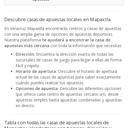
Descubre casas de apuestas locales en Mapaxtla
En Veracruz Mapaxtla encontrarás centros y casas de apuestas
con una amplia gama de opciones de apuestas deportivas.
Nuestra plataforma
te ayudará a encontrar la casa de
apuestas más cercana
con toda la información que necesitas:
Dirección
: Encuentra la dirección exacta de todas las
sucursales de casas de juego para llegar a ellas de forma
fácil y rápida.
Horario de apertura
: Descubre el horario de apertura
actual de las casas de apuestas para saber exactamente
cuándo puedes realizar tus apuestas.
Opciones de apuesta
: Descubre las diferentes opciones
que ofrece cada centro de apuestas cercano a ti, desde
apuestas simples hasta apuestas combinadas y apuestas
en directo.
Tabla con todas las casas de apuestas locales de