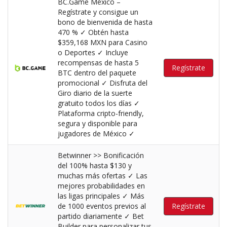
BC.Game México –
Regístrate y consigue un
bono de bienvenida de hasta
470 % ✓ Obtén hasta
$359,168 MXN para Casino
o Deportes ✓ Incluye
recompensas de hasta 5
Regístrate
BTC dentro del paquete
promocional ✓ Disfruta del
Giro diario de la suerte
gratuito todos los días ✓
Plataforma cripto-friendly,
segura y disponible para
jugadores de México ✓
Betwinner >> Bonificación
del 100% hasta $130 y
muchas más ofertas ✓ Las
mejores probabilidades en
las ligas principales ✓ Más
de 1000 eventos previos al
Regístrate
partido diariamente ✓ Bet
Builder para personalizar tus