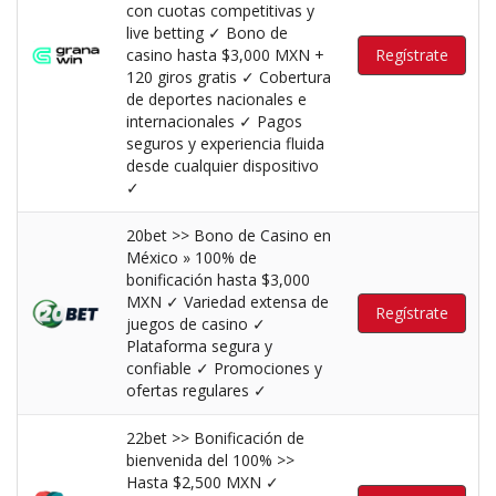
con cuotas competitivas y
live betting ✓ Bono de
casino hasta $3,000 MXN +
Regístrate
120 giros gratis ✓ Cobertura
de deportes nacionales e
internacionales ✓ Pagos
seguros y experiencia fluida
desde cualquier dispositivo
✓
20bet >> Bono de Casino en
México » 100% de
bonificación hasta $3,000
MXN ✓ Variedad extensa de
Regístrate
juegos de casino ✓
Plataforma segura y
confiable ✓ Promociones y
ofertas regulares ✓
22bet >> Bonificación de
bienvenida del 100% >>
Hasta $2,500 MXN ✓