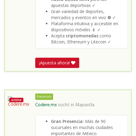
apuestas deportivas ✓
Gran variedad de deportes,
mercados y eventos en vivo ⚽️ ✓
Plataforma intuitiva y accesible en
dispositivos móviles 📱 ✓
Acepta
criptomonedas
como
Bitcoin, Ethereum y Litecoin ✓
¡Apuesta ahora!
Premium
online
Codere.mx
sucht in
Mapaxtla
Gran Presencia:
Más de 90
sucursales en muchas ciudades
importantes de México.