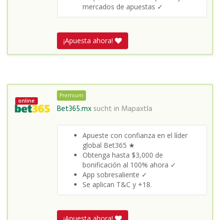
mercados de apuestas ✓
¡Apuesta ahora!
Premium
online
Bet365.mx
sucht in
Mapaxtla
Apueste con confianza en el líder
global Bet365 ★
Obtenga hasta $3,000 de
bonificación al 100% ahora ✓
App sobresaliente ✓
Se aplican T&C y +18.
¡Apuesta ahora!