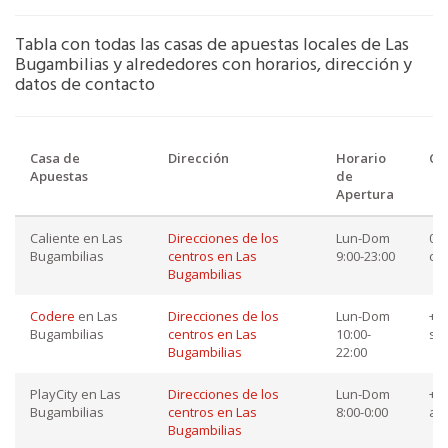
Tabla con todas las casas de apuestas locales de Las
Bugambilias y alrededores con horarios, dirección y
datos de contacto
Casa de
Dirección
Horario
Co
Apuestas
de
Apertura
Caliente en Las
Direcciones de los
Lun-Dom
018
Bugambilias
centros en Las
9:00-23:00
co
Bugambilias
Codere
en Las
Direcciones de los
Lun-Dom
+52
Bugambilias
centros en Las
10:00-
so
Bugambilias
22:00
PlayCity en Las
Direcciones de los
Lun-Dom
+52
Bugambilias
centros en Las
8:00-0:00
at
Bugambilias