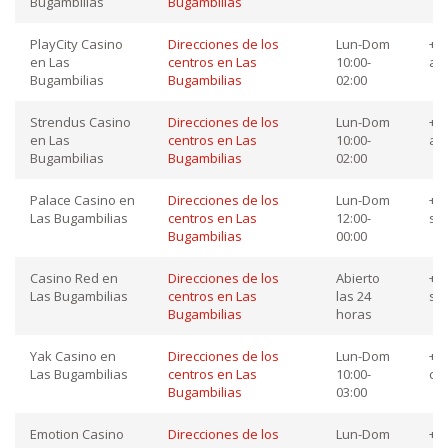
Bugambilias
Bugambilias
PlayCity Casino
Direcciones de los
Lun-Dom
+52
en Las
centros en Las
10:00-
at
Bugambilias
Bugambilias
02:00
Strendus Casino
Direcciones de los
Lun-Dom
+52
en Las
centros en Las
10:00-
ay
Bugambilias
Bugambilias
02:00
Palace Casino en
Direcciones de los
Lun-Dom
+52
Las Bugambilias
centros en Las
12:00-
so
Bugambilias
00:00
Casino Red en
Direcciones de los
Abierto
+52
Las Bugambilias
centros en Las
las 24
so
Bugambilias
horas
Yak Casino en
Direcciones de los
Lun-Dom
+52
Las Bugambilias
centros en Las
10:00-
co
Bugambilias
03:00
Emotion Casino
Direcciones de los
Lun-Dom
+52