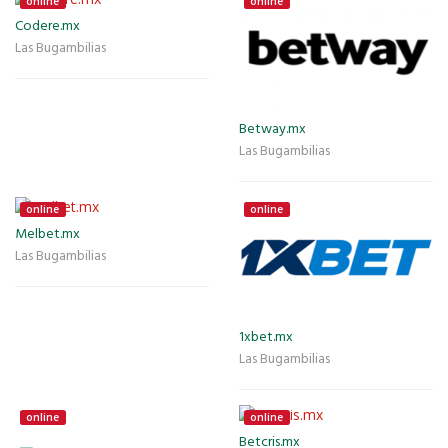
online
online
Codere.mx
Las Bugambilias
Betway.mx
Las Bugambilias
online
online
Melbet.mx
Las Bugambilias
1xbet.mx
Las Bugambilias
online
online
Betcris.mx