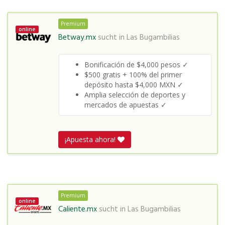
Premium
online
Betway.mx
sucht in
Las Bugambilias
Bonificación de $4,000 pesos ✓
$500 gratis + 100% del primer
depósito hasta $4,000 MXN ✓
Amplia selección de deportes y
mercados de apuestas ✓
¡Apuesta ahora!
Premium
online
Caliente.mx
sucht in
Las Bugambilias