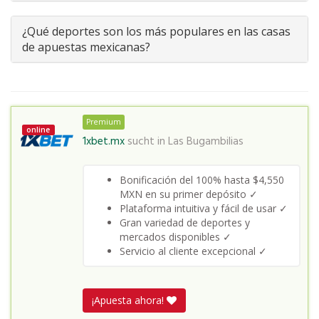
¿Qué deportes son los más populares en las casas
de apuestas mexicanas?
Premium
online
1xbet.mx
sucht in
Las Bugambilias
Bonificación del 100% hasta $4,550
MXN en su primer depósito ✓
Plataforma intuitiva y fácil de usar ✓
Gran variedad de deportes y
mercados disponibles ✓
Servicio al cliente excepcional ✓
¡Apuesta ahora!