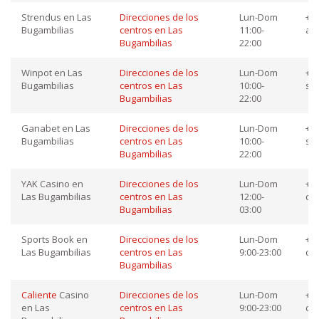
Strendus en Las
Direcciones de los
Lun-Dom
+52
Bugambilias
centros en Las
11:00-
ay
Bugambilias
22:00
Winpot en Las
Direcciones de los
Lun-Dom
+52
Bugambilias
centros en Las
10:00-
so
Bugambilias
22:00
Ganabet en Las
Direcciones de los
Lun-Dom
+52
Bugambilias
centros en Las
10:00-
so
Bugambilias
22:00
YAK Casino en
Direcciones de los
Lun-Dom
+52
Las Bugambilias
centros en Las
12:00-
co
Bugambilias
03:00
Sports Book en
Direcciones de los
Lun-Dom
+52
Las Bugambilias
centros en Las
9:00-23:00
co
Bugambilias
Caliente
Casino
Direcciones de los
Lun-Dom
+52
en Las
centros en Las
9:00-23:00
co