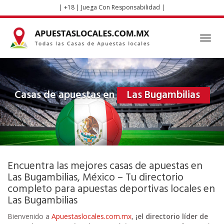
Skip
| +18 | Juega Con Responsabilidad |
to
main
content
Toggl
navig
Casas de apuestas en
Las Bugambilias
Encuentra las mejores casas de apuestas en
Las Bugambilias, México – Tu directorio
completo para apuestas deportivas locales en
Las Bugambilias
Bienvenido a
Apuestaslocales.com.mx
,
¡el directorio líder de