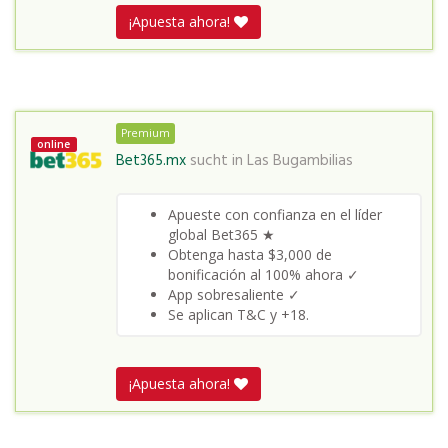
¡Apuesta ahora!
Premium
online
Bet365.mx
sucht in
Las Bugambilias
Apueste con confianza en el líder
global Bet365 ★
Obtenga hasta $3,000 de
bonificación al 100% ahora ✓
App sobresaliente ✓
Se aplican T&C y +18.
¡Apuesta ahora!