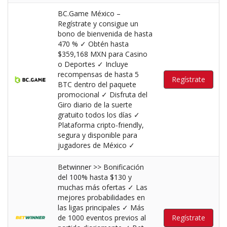
BC.Game México –
Regístrate y consigue un
bono de bienvenida de hasta
470 % ✓ Obtén hasta
$359,168 MXN para Casino
o Deportes ✓ Incluye
recompensas de hasta 5
Regístrate
BTC dentro del paquete
promocional ✓ Disfruta del
Giro diario de la suerte
gratuito todos los días ✓
Plataforma cripto-friendly,
segura y disponible para
jugadores de México ✓
Betwinner >> Bonificación
del 100% hasta $130 y
muchas más ofertas ✓ Las
mejores probabilidades en
las ligas principales ✓ Más
de 1000 eventos previos al
Regístrate