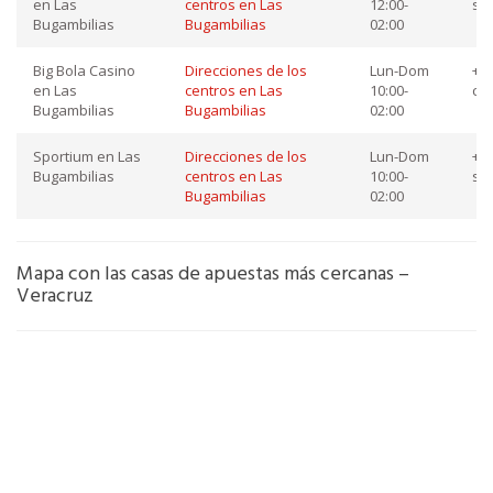
en Las
centros en Las
12:00-
so
Bugambilias
Bugambilias
02:00
Big Bola Casino
Direcciones de los
Lun-Dom
+52
en Las
centros en Las
10:00-
co
Bugambilias
Bugambilias
02:00
Sportium en Las
Direcciones de los
Lun-Dom
+52
Bugambilias
centros en Las
10:00-
so
Bugambilias
02:00
Mapa con las casas de apuestas más cercanas –
Veracruz