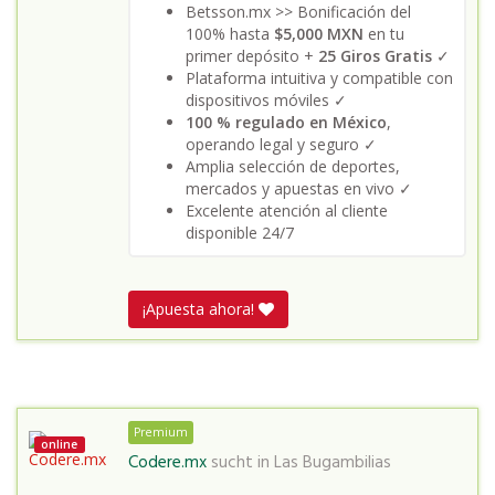
Betsson.mx >> Bonificación del
100% hasta
$5,000 MXN
en tu
primer depósito +
25 Giros Gratis
✓
Plataforma intuitiva y compatible con
dispositivos móviles ✓
100 % regulado en México
,
operando legal y seguro ✓
Amplia selección de deportes,
mercados y apuestas en vivo ✓
Excelente atención al cliente
disponible 24/7
¡Apuesta ahora!
Premium
online
Codere.mx
sucht in
Las Bugambilias