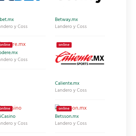
xbet.mx
Betway.mx
andero y Coss
Landero y Coss
online
online
odere.mx
andero y Coss
Caliente.mx
Landero y Coss
online
online
iCasino
Betsson.mx
andero y Coss
Landero y Coss