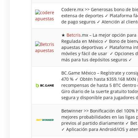
Codere.mx >> Generosas bono de bi
extensa de deportes ✓ Plataforma fá
de pago seguros ✓ Atención al clien
★
Betcris
.mx – La mejor opción para
Regulada en México ✓ Bono de bienv
apuestas deportivas ✓ Plataforma int
móviles y fácil de usar ✓ Opciones 
más para tus depósitos seguros ✓
BC.Game México – Regístrate y cons
470 % ✓ Obtén hasta $359,168 MXN p
recompensas de hasta 5 BTC dentro 
Giro diario de la suerte gratuito todo
segura y disponible para jugadores 
Betwinner >> Bonificación del 100% 
mejores probabilidades en las ligas
previos al partido diariamente ✓ Bet
✓ Aplicación para Android/iOS y aten