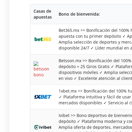
Casas de
Bono de bienvenida:
apuestas
Bet365.mx >> Bonificación del 100% 
apuesta con tu primer depósito ✓ Apl
Amplia selección de deportes y merca
disponible 24/7 ✓ Líder mundial en 
Betsson.mx >> Bonificación del 100%
depósito + 25 Giros Gratis ✓ Platafor
dispositivos móviles ✓ Amplia selec
en vivo ✓ Excelente atención al clien
1xbet.mx >> Bonificación del 100% h
✓ Plataforma intuitiva y fácil de us
mercados disponibles ✓ Servicio al c
Ivibet >> Bono deportivo de bienven
depósito ✓ Plataforma moderna y com
Amplia oferta de deportes, mercados