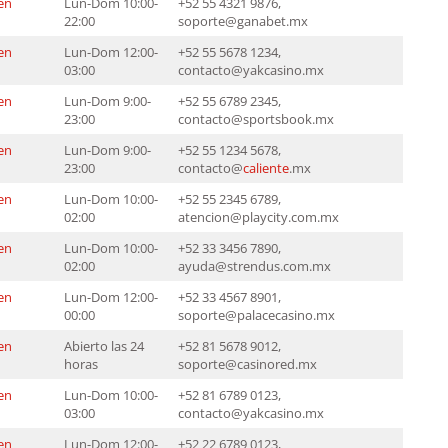
en
Lun-Dom 10:00-
+52 55 4321 9876,
22:00
soporte@ganabet.mx
en
Lun-Dom 12:00-
+52 55 5678 1234,
03:00
contacto@yakcasino.mx
en
Lun-Dom 9:00-
+52 55 6789 2345,
23:00
contacto@sportsbook.mx
en
Lun-Dom 9:00-
+52 55 1234 5678,
23:00
contacto@
caliente
.mx
en
Lun-Dom 10:00-
+52 55 2345 6789,
02:00
atencion@playcity.com.mx
en
Lun-Dom 10:00-
+52 33 3456 7890,
02:00
ayuda@strendus.com.mx
en
Lun-Dom 12:00-
+52 33 4567 8901,
00:00
soporte@palacecasino.mx
en
Abierto las 24
+52 81 5678 9012,
horas
soporte@casinored.mx
en
Lun-Dom 10:00-
+52 81 6789 0123,
03:00
contacto@yakcasino.mx
en
Lun-Dom 12:00-
+52 22 6789 0123,