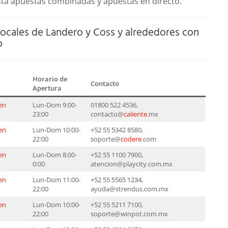
sta apuestas combinadas y apuestas en directo.
locales de Landero y Coss y alrededores con
o
Horario de
Contacto
Apertura
en
Lun-Dom 9:00-
01800 522 4536,
23:00
contacto@
caliente
.mx
en
Lun-Dom 10:00-
+52 55 5342 8580,
22:00
soporte@
codere
.com
en
Lun-Dom 8:00-
+52 55 1100 7900,
0:00
atencion@playcity.com.mx
en
Lun-Dom 11:00-
+52 55 5565 1234,
22:00
ayuda@strendus.com.mx
en
Lun-Dom 10:00-
+52 55 5211 7100,
22:00
soporte@winpot.com.mx