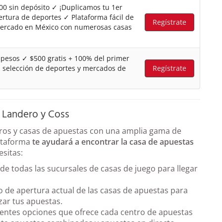
00 sin depósito ✓ ¡Duplicamos tu 1er
ertura de deportes ✓ Plataforma fácil de
Regístrate
 mercado en México con numerosas casas
 pesos ✓ $500 gratis + 100% del primer
 selección de deportes y mercados de
Regístrate
 Landero y Coss
ros y casas de apuestas con una amplia gama de
ataforma
te ayudará a encontrar la casa de apuestas
sitas:
 de todas las sucursales de casas de juego para llegar
o de apertura actual de las casas de apuestas para
ar tus apuestas.
erentes opciones que ofrece cada centro de apuestas