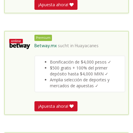
¡Apuesta ahora!
Premium
online
Betway.mx
sucht in
Huayacanes
Bonificación de $4,000 pesos ✓
$500 gratis + 100% del primer
depósito hasta $4,000 MXN ✓
Amplia selección de deportes y
mercados de apuestas ✓
¡Apuesta ahora!