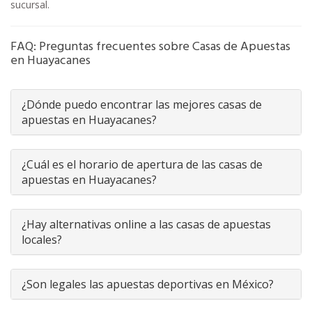
sucursal.
FAQ: Preguntas frecuentes sobre Casas de Apuestas
en Huayacanes
¿Dónde puedo encontrar las mejores casas de
apuestas en Huayacanes?
¿Cuál es el horario de apertura de las casas de
apuestas en Huayacanes?
¿Hay alternativas online a las casas de apuestas
locales?
¿Son legales las apuestas deportivas en México?