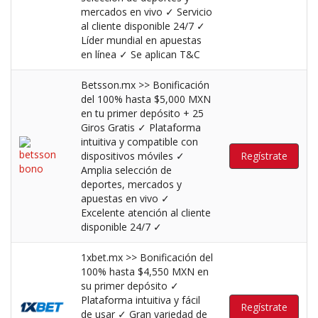
mercados en vivo ✓ Servicio
al cliente disponible 24/7 ✓
Líder mundial en apuestas
en línea ✓ Se aplican T&C
Betsson.mx >> Bonificación
del 100% hasta $5,000 MXN
en tu primer depósito + 25
Giros Gratis ✓ Plataforma
intuitiva y compatible con
dispositivos móviles ✓
Regístrate
Amplia selección de
deportes, mercados y
apuestas en vivo ✓
Excelente atención al cliente
disponible 24/7 ✓
1xbet.mx >> Bonificación del
100% hasta $4,550 MXN en
su primer depósito ✓
Plataforma intuitiva y fácil
Regístrate
de usar ✓ Gran variedad de