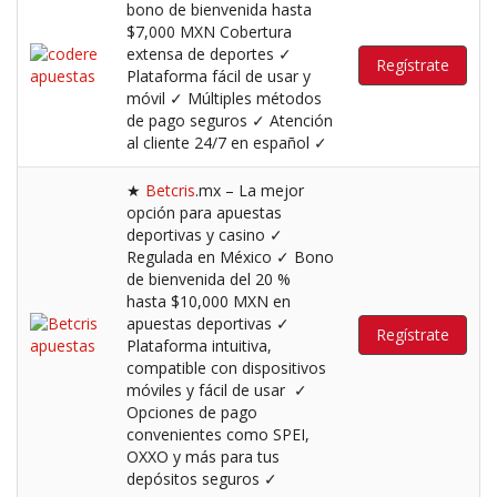
bono de bienvenida hasta
$7,000 MXN Cobertura
extensa de deportes ✓
Regístrate
Plataforma fácil de usar y
móvil ✓ Múltiples métodos
de pago seguros ✓ Atención
al cliente 24/7 en español ✓
★
Betcris
.mx – La mejor
opción para apuestas
deportivas y casino ✓
Regulada en México ✓ Bono
de bienvenida del 20 %
hasta $10,000 MXN en
apuestas deportivas ✓
Regístrate
Plataforma intuitiva,
compatible con dispositivos
móviles y fácil de usar ✓
Opciones de pago
convenientes como SPEI,
OXXO y más para tus
depósitos seguros ✓