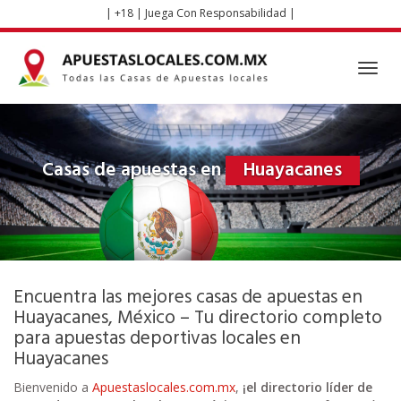
Skip
| +18 | Juega Con Responsabilidad |
to
main
content
Toggl
navig
Casas de apuestas en
Huayacanes
Encuentra las mejores casas de apuestas en
Huayacanes, México – Tu directorio completo
para apuestas deportivas locales en
Huayacanes
Bienvenido a
Apuestaslocales.com.mx
,
¡el directorio líder de