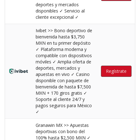
deportes y mercados
disponibles ✓ Servicio al
cliente excepcional ✓
Ivibet >> Bono deportivo de
bienvenida hasta $3,750
MXN en tu primer depósito
✓ Plataforma moderna y
compatible con dispositivos
móviles ✓ Amplia oferta de
deportes, mercados y
Regístrate
apuestas en vivo ✓ Casino
disponible con paquete de
bienvenida de hasta $7,500
MXN + 170 giros gratis ✓
Soporte al cliente 24/7 y
pagos seguros para México
✓
Granawin MX >> Apuestas
deportivas con bono del
100% hasta $2,500 MXN ✓