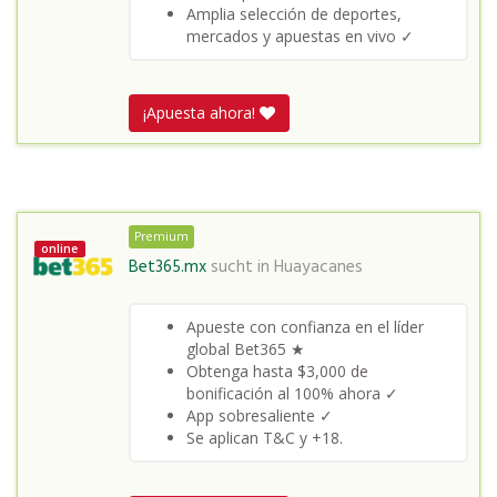
Amplia selección de deportes,
mercados y apuestas en vivo ✓
¡Apuesta ahora!
Premium
online
Bet365.mx
sucht in
Huayacanes
Apueste con confianza en el líder
global Bet365 ★
Obtenga hasta $3,000 de
bonificación al 100% ahora ✓
App sobresaliente ✓
Se aplican T&C y +18.