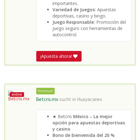
importantes.
Variedad de Juegos:
Apuestas
deportivas, casino y bingo.
Juego Responsable:
Promoción del
juego seguro con herramientas de
autocontrol.
¡Apuesta ahora!
Premium
online
Betcris.mx
sucht in
Huayacanes
★ Betcris
México – La mejor
opción para apuestas deportivas
y casino
Bono de bienvenida del 20 %