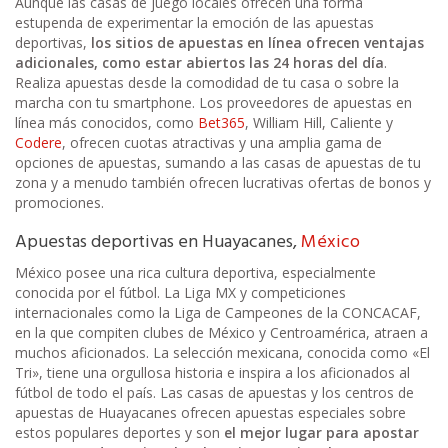
Aunque las casas de juego locales ofrecen una forma
estupenda de experimentar la emoción de las apuestas
deportivas,
los sitios de apuestas en línea ofrecen ventajas
adicionales, como estar abiertos las 24 horas del día
.
Realiza apuestas desde la comodidad de tu casa o sobre la
marcha con tu smartphone. Los proveedores de apuestas en
línea más conocidos, como
Bet365
, William Hill, Caliente y
Codere
, ofrecen cuotas atractivas y una amplia gama de
opciones de apuestas, sumando a las casas de apuestas de tu
zona y a menudo también ofrecen lucrativas ofertas de bonos y
promociones.
Apuestas deportivas en Huayacanes,
México
México posee una rica cultura deportiva, especialmente
conocida por el fútbol. La Liga MX y competiciones
internacionales como la Liga de Campeones de la CONCACAF,
en la que compiten clubes de México y Centroamérica, atraen a
muchos aficionados. La selección mexicana, conocida como «El
Tri», tiene una orgullosa historia e inspira a los aficionados al
fútbol de todo el país. Las casas de apuestas y los centros de
apuestas de Huayacanes ofrecen apuestas especiales sobre
estos populares deportes y son
el mejor lugar para apostar