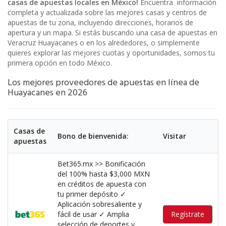
casas de apuestas locales en México!
Encuentra información
completa y actualizada sobre las mejores casas y centros de
apuestas de tu zona, incluyendo direcciones, horarios de
apertura y un mapa. Si estás buscando una casa de apuestas en
Veracruz Huayacanes o en los alrededores, o simplemente
quieres explorar las mejores cuotas y oportunidades, somos tu
primera opción en todo México.
Los mejores proveedores de apuestas en línea de
Huayacanes en 2026
Casas de
Bono de bienvenida:
Visitar
apuestas
Bet365.mx >> Bonificación
del 100% hasta $3,000 MXN
en créditos de apuesta con
tu primer depósito ✓
Aplicación sobresaliente y
fácil de usar ✓ Amplia
Regístrate
selección de deportes y