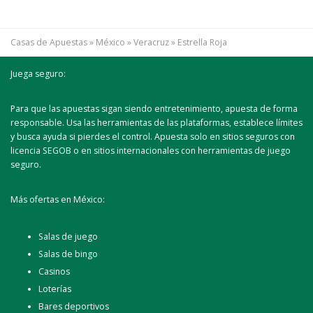
Casas de Apuestas
»
México
»
Veracruz
»
Estrella Roja
Juega seguro:
Para que las apuestas sigan siendo entretenimiento, apuesta de forma
responsable. Usa las herramientas de las plataformas, establece límites
y busca ayuda si pierdes el control. Apuesta solo en sitios seguros con
licencia SEGOB o en sitios internacionales con herramientas de juego
seguro.
Más ofertas en México:
Salas de juego
Salas de bingo
Casinos
Loterías
Bares deportivos