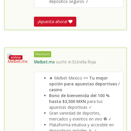
depósitos seguros ✓
¡Apuesta ahora!
Premium
online
Melbet.mx
sucht in
Estrella Roja
★ Melbet Mexico
>> Tu mejor
opción para apuestas deportivas /
casino
Bono de bienvenida del 100 %
hasta $3,500 MXN
para tus
apuestas deportivas ✓
Gran variedad de deportes,
mercados y eventos en vivo ⚽️ ✓
Plataforma intuitiva y accesible en
dispositivos móviles 📱 ✓