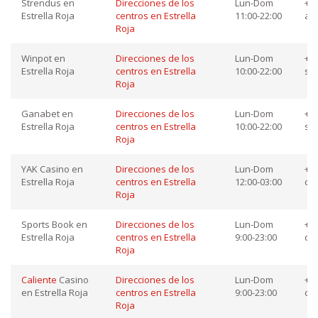
Strendus en
Direcciones de los
Lun-Dom
+52
Estrella Roja
centros en Estrella
11:00-22:00
ay
Roja
Winpot en
Direcciones de los
Lun-Dom
+52
Estrella Roja
centros en Estrella
10:00-22:00
so
Roja
Ganabet en
Direcciones de los
Lun-Dom
+52
Estrella Roja
centros en Estrella
10:00-22:00
so
Roja
YAK Casino en
Direcciones de los
Lun-Dom
+52
Estrella Roja
centros en Estrella
12:00-03:00
co
Roja
Sports Book en
Direcciones de los
Lun-Dom
+52
Estrella Roja
centros en Estrella
9:00-23:00
co
Roja
Caliente
Casino
Direcciones de los
Lun-Dom
+52
en Estrella Roja
centros en Estrella
9:00-23:00
co
Roja