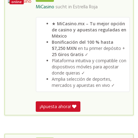
online
MiCasino
sucht in
Estrella Roja
★
MiCasino.mx – Tu mejor opción
de casino y apuestas reguladas en
México
Bonificación del 100 % hasta
$7,250 MXN
en tu primer depósito +
25 Giros Gratis
✓
Plataforma intuitiva y compatible con
dispositivos móviles para apostar
donde quieras ✓
Amplia selección de deportes,
mercados y apuestas en vivo ✓
¡Apuesta ahora!