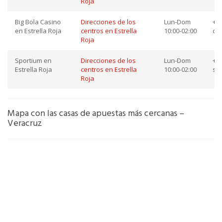
Roja
Big Bola Casino
Direcciones de los
Lun-Dom
+52
en Estrella Roja
centros en Estrella
10:00-02:00
co
Roja
Sportium en
Direcciones de los
Lun-Dom
+52
Estrella Roja
centros en Estrella
10:00-02:00
so
Roja
Mapa con las casas de apuestas más cercanas –
Veracruz