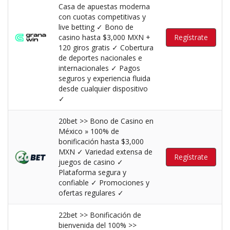
Casa de apuestas moderna
con cuotas competitivas y
live betting ✓ Bono de
casino hasta $3,000 MXN +
Regístrate
120 giros gratis ✓ Cobertura
de deportes nacionales e
internacionales ✓ Pagos
seguros y experiencia fluida
desde cualquier dispositivo
✓
20bet >> Bono de Casino en
México » 100% de
bonificación hasta $3,000
MXN ✓ Variedad extensa de
Regístrate
juegos de casino ✓
Plataforma segura y
confiable ✓ Promociones y
ofertas regulares ✓
22bet >> Bonificación de
bienvenida del 100% >>