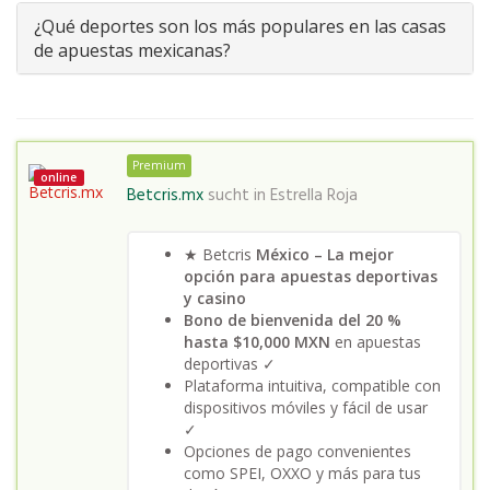
¿Qué deportes son los más populares en las casas
de apuestas mexicanas?
Premium
online
Betcris.mx
sucht in
Estrella Roja
★ Betcris
México – La mejor
opción para apuestas deportivas
y casino
Bono de bienvenida del 20 %
hasta $10,000 MXN
en apuestas
deportivas ✓
Plataforma intuitiva, compatible con
dispositivos móviles y fácil de usar
✓
Opciones de pago convenientes
como SPEI, OXXO y más para tus