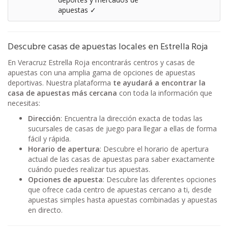
apuestas ✓
Descubre casas de apuestas locales en Estrella Roja
En Veracruz Estrella Roja encontrarás centros y casas de
apuestas con una amplia gama de opciones de apuestas
deportivas. Nuestra plataforma
te ayudará a encontrar la
casa de apuestas más cercana
con toda la información que
necesitas:
Dirección
: Encuentra la dirección exacta de todas las
sucursales de casas de juego para llegar a ellas de forma
fácil y rápida.
Horario de apertura
: Descubre el horario de apertura
actual de las casas de apuestas para saber exactamente
cuándo puedes realizar tus apuestas.
Opciones de apuesta
: Descubre las diferentes opciones
que ofrece cada centro de apuestas cercano a ti, desde
apuestas simples hasta apuestas combinadas y apuestas
en directo.