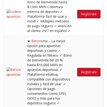
bono de bienvenida hasta
$7,000 MXN Cobertura
extensa de deportes ✓
Regístrate
Plataforma fácil de usar y
móvil ✓ Múltiples métodos
de pago seguros ✓ Atención
al cliente 24/7 en español ✓
★
Betcris
.mx – La mejor
opción para apuestas
deportivas y casino ✓
Regulada en México ✓ Bono
de bienvenida del 20 %
hasta $10,000 MXN en
apuestas deportivas ✓
Regístrate
Plataforma intuitiva,
compatible con dispositivos
móviles y fácil de usar ✓
Opciones de pago
convenientes como SPEI,
OXXO y más para tus
depósitos seguros ✓