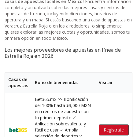
casas de apuestas locales en México!
Encuentra información
completa y actualizada sobre las mejores casas y centros de
apuestas de tu zona, incluyendo direcciones, horarios de
apertura y un mapa. Si estás buscando una casa de apuestas en
Veracruz Estrella Roja o en los alrededores, o simplemente
quieres explorar las mejores cuotas y oportunidades, somos tu
primera opción en todo México.
Los mejores proveedores de apuestas en línea de
Estrella Roja en 2026
Casas de
Bono de bienvenida:
Visitar
apuestas
Bet365.mx >> Bonificación
del 100% hasta $3,000 MXN
en créditos de apuesta con
tu primer depósito ✓
Aplicación sobresaliente y
fácil de usar ✓ Amplia
Regístrate
selección de deportes y