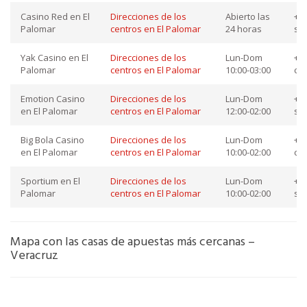
Casino Red en El
Direcciones de los
Abierto las
+52
Palomar
centros en El Palomar
24 horas
so
Yak Casino en El
Direcciones de los
Lun-Dom
+52
Palomar
centros en El Palomar
10:00-03:00
co
Emotion Casino
Direcciones de los
Lun-Dom
+52
en El Palomar
centros en El Palomar
12:00-02:00
so
Big Bola Casino
Direcciones de los
Lun-Dom
+52
en El Palomar
centros en El Palomar
10:00-02:00
co
Sportium en El
Direcciones de los
Lun-Dom
+52
Palomar
centros en El Palomar
10:00-02:00
so
Mapa con las casas de apuestas más cercanas –
Veracruz