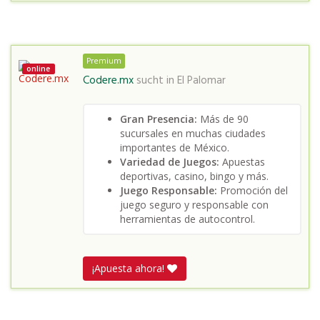
Premium
online
Codere.mx
sucht in
El Palomar
Gran Presencia:
Más de 90
sucursales en muchas ciudades
importantes de México.
Variedad de Juegos:
Apuestas
deportivas, casino, bingo y más.
Juego Responsable:
Promoción del
juego seguro y responsable con
herramientas de autocontrol.
¡Apuesta ahora!