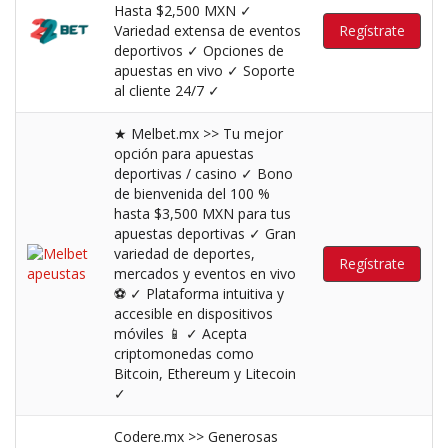
Hasta $2,500 MXN ✓
Variedad extensa de eventos
Regístrate
deportivos ✓ Opciones de
apuestas en vivo ✓ Soporte
al cliente 24/7 ✓
★ Melbet.mx >> Tu mejor
opción para apuestas
deportivas / casino ✓ Bono
de bienvenida del 100 %
hasta $3,500 MXN para tus
apuestas deportivas ✓ Gran
variedad de deportes,
Regístrate
mercados y eventos en vivo
⚽️ ✓ Plataforma intuitiva y
accesible en dispositivos
móviles 📱 ✓ Acepta
criptomonedas como
Bitcoin, Ethereum y Litecoin
✓
Codere.mx >> Generosas