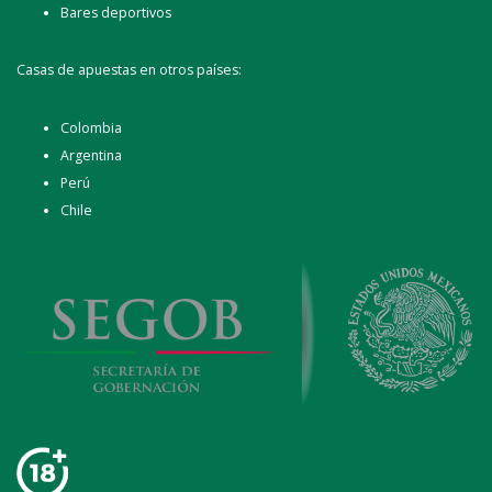
Bares deportivos
Casas de apuestas en otros países:
Colombia
Argentina
Perú
Chile