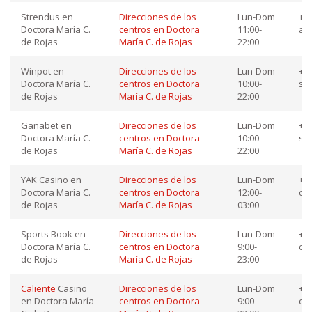
Strendus en
Direcciones de los
Lun-Dom
+52
Doctora María C.
centros en Doctora
11:00-
ay
de Rojas
María C. de Rojas
22:00
Winpot en
Direcciones de los
Lun-Dom
+52
Doctora María C.
centros en Doctora
10:00-
so
de Rojas
María C. de Rojas
22:00
Ganabet en
Direcciones de los
Lun-Dom
+52
Doctora María C.
centros en Doctora
10:00-
so
de Rojas
María C. de Rojas
22:00
YAK Casino en
Direcciones de los
Lun-Dom
+52
Doctora María C.
centros en Doctora
12:00-
co
de Rojas
María C. de Rojas
03:00
Sports Book en
Direcciones de los
Lun-Dom
+52
Doctora María C.
centros en Doctora
9:00-
co
de Rojas
María C. de Rojas
23:00
Caliente
Casino
Direcciones de los
Lun-Dom
+52
en Doctora María
centros en Doctora
9:00-
co