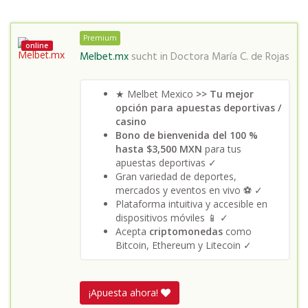
Premium
online
Melbet.mx
sucht in
Doctora María C. de Rojas
★ Melbet Mexico
>> Tu mejor
opción para apuestas deportivas /
casino
Bono de bienvenida del 100 %
hasta $3,500 MXN
para tus
apuestas deportivas ✓
Gran variedad de deportes,
mercados y eventos en vivo ⚽️ ✓
Plataforma intuitiva y accesible en
dispositivos móviles 📱 ✓
Acepta
criptomonedas
como
Bitcoin, Ethereum y Litecoin ✓
¡Apuesta ahora!