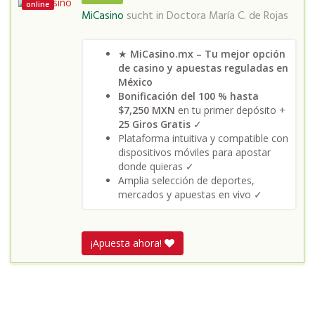
online
MiCasino
sucht in
Doctora María C. de Rojas
★
MiCasino.mx – Tu mejor opción
de casino y apuestas reguladas en
México
Bonificación del 100 % hasta
$7,250 MXN
en tu primer depósito +
25 Giros Gratis
✓
Plataforma intuitiva y compatible con
dispositivos móviles para apostar
donde quieras ✓
Amplia selección de deportes,
mercados y apuestas en vivo ✓
¡Apuesta ahora!