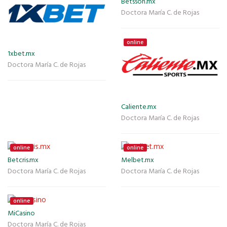
Betsson.mx
Doctora María C. de Rojas
online
1xbet.mx
Doctora María C. de Rojas
Caliente.mx
Doctora María C. de Rojas
online
online
Betcris.mx
Melbet.mx
Doctora María C. de Rojas
Doctora María C. de Rojas
online
MiCasino
Doctora María C. de Rojas