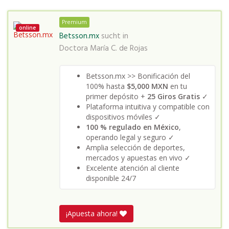
Premium
online
Betsson.mx
sucht in
Doctora María C. de Rojas
Betsson.mx >> Bonificación del
100% hasta
$5,000 MXN
en tu
primer depósito +
25 Giros Gratis
✓
Plataforma intuitiva y compatible con
dispositivos móviles ✓
100 % regulado en México
,
operando legal y seguro ✓
Amplia selección de deportes,
mercados y apuestas en vivo ✓
Excelente atención al cliente
disponible 24/7
¡Apuesta ahora!