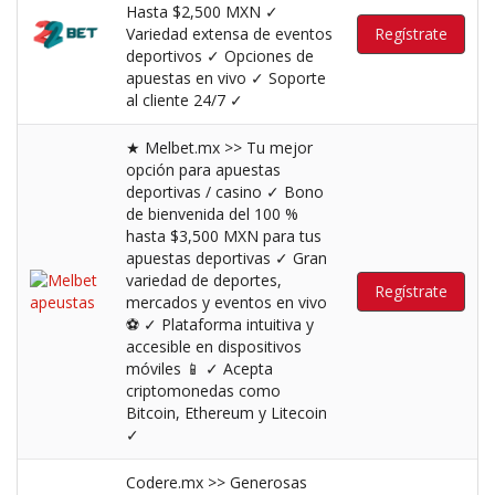
Hasta $2,500 MXN ✓
Variedad extensa de eventos
Regístrate
deportivos ✓ Opciones de
apuestas en vivo ✓ Soporte
al cliente 24/7 ✓
★ Melbet.mx >> Tu mejor
opción para apuestas
deportivas / casino ✓ Bono
de bienvenida del 100 %
hasta $3,500 MXN para tus
apuestas deportivas ✓ Gran
variedad de deportes,
Regístrate
mercados y eventos en vivo
⚽️ ✓ Plataforma intuitiva y
accesible en dispositivos
móviles 📱 ✓ Acepta
criptomonedas como
Bitcoin, Ethereum y Litecoin
✓
Codere.mx >> Generosas