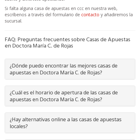
Si falta alguna casa de apuestas en ccc en nuestra web,
escríbenos a través del formulario de
contacto
y añadiremos la
sucursal.
FAQ: Preguntas frecuentes sobre Casas de Apuestas
en Doctora María C. de Rojas
¿Dónde puedo encontrar las mejores casas de
apuestas en Doctora María C. de Rojas?
¿Cuál es el horario de apertura de las casas de
apuestas en Doctora María C. de Rojas?
¿Hay alternativas online a las casas de apuestas
locales?