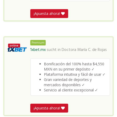
¡Apuesta ahora!
Premium
online
1xbet.mx
sucht in
Doctora María C. de Rojas
Bonificación del 100% hasta $4,550
MXN en su primer depósito ✓
Plataforma intuitiva y fácil de usar ✓
Gran variedad de deportes y
mercados disponibles ✓
Servicio al cliente excepcional ✓
¡Apuesta ahora!