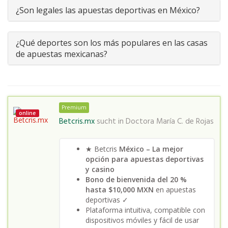
¿Son legales las apuestas deportivas en México?
¿Qué deportes son los más populares en las casas
de apuestas mexicanas?
Premium
online
Betcris.mx
sucht in
Doctora María C. de Rojas
★ Betcris
México – La mejor
opción para apuestas deportivas
y casino
Bono de bienvenida del 20 %
hasta $10,000 MXN
en apuestas
deportivas ✓
Plataforma intuitiva, compatible con
dispositivos móviles y fácil de usar