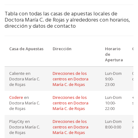
Tabla con todas las casas de apuestas locales de
Doctora María C. de Rojas y alrededores con horarios,
dirección y datos de contacto
Casa de Apuestas
Dirección
Horario
Co
de
Apertura
Caliente en
Direcciones de los
Lun-Dom
018
Doctora María C.
centros en Doctora
9:00-
co
de Rojas
María C. de Rojas
23:00
Codere
en
Direcciones de los
Lun-Dom
+52
Doctora María C.
centros en Doctora
10:00-
so
de Rojas
María C. de Rojas
22:00
PlayCity en
Direcciones de los
Lun-Dom
+52
Doctora María C.
centros en Doctora
8:00-0:00
at
de Rojas
María C. de Rojas