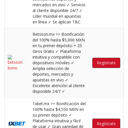
mercados en vivo ✓ Servicio
al cliente disponible 24/7 ✓
Líder mundial en apuestas
en línea ✓ Se aplican T&C
Betsson.mx >> Bonificación
del 100% hasta $5,000 MXN
en tu primer depósito + 25
Giros Gratis ✓ Plataforma
intuitiva y compatible con
dispositivos móviles ✓
Regístrate
Amplia selección de
deportes, mercados y
apuestas en vivo ✓
Excelente atención al cliente
disponible 24/7 ✓
1xbet.mx >> Bonificación del
100% hasta $4,550 MXN en
su primer depósito ✓
Plataforma intuitiva y fácil
Regístrate
de usar ✓ Gran variedad de