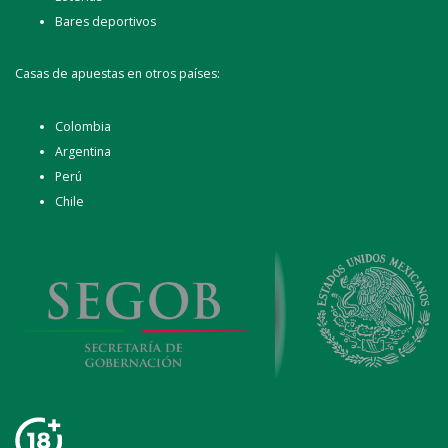
Bares deportivos
Casas de apuestas en otros países:
Colombia
Argentina
Perú
Chile