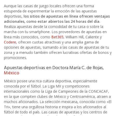
Aunque las casas de juego locales ofrecen una forma
estupenda de experimentar la emoción de las apuestas
deportivas,
los sitios de apuestas en línea ofrecen ventajas
adicionales, como estar abiertos las 24 horas del día
.
Realiza apuestas desde la comodidad de tu casa o sobre la
marcha con tu smartphone. Los proveedores de apuestas en
línea más conocidos, como
Bet365
, William Hill, Caliente y
Codere
, ofrecen cuotas atractivas y una amplia gama de
opciones de apuestas, sumando a las casas de apuestas de tu
zona y a menudo también ofrecen lucrativas ofertas de bonos y
promociones.
Apuestas deportivas en Doctora María C. de Rojas,
México
México posee una rica cultura deportiva, especialmente
conocida por el fútbol. La Liga MX y competiciones
internacionales como la Liga de Campeones de la CONCACAF,
en la que compiten clubes de México y Centroamérica, atraen a
muchos aficionados. La selección mexicana, conocida como «El
Tri», tiene una orgullosa historia e inspira a los aficionados al
fútbol de todo el país. Las casas de apuestas y los centros de