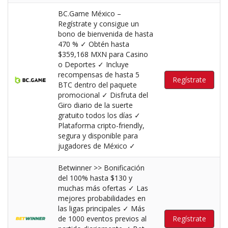
BC.Game México –
Regístrate y consigue un
bono de bienvenida de hasta
470 % ✓ Obtén hasta
$359,168 MXN para Casino
o Deportes ✓ Incluye
recompensas de hasta 5
Regístrate
BTC dentro del paquete
promocional ✓ Disfruta del
Giro diario de la suerte
gratuito todos los días ✓
Plataforma cripto-friendly,
segura y disponible para
jugadores de México ✓
Betwinner >> Bonificación
del 100% hasta $130 y
muchas más ofertas ✓ Las
mejores probabilidades en
las ligas principales ✓ Más
de 1000 eventos previos al
Regístrate