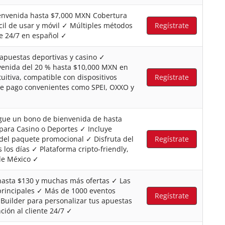
envenida hasta $7,000 MXN Cobertura
cil de usar y móvil ✓ Múltiples métodos
Regístrate
te 24/7 en español ✓
 apuestas deportivas y casino ✓
enida del 20 % hasta $10,000 MXN en
uitiva, compatible con dispositivos
Regístrate
de pago convenientes como SPEI, OXXO y
igue un bono de bienvenida de hasta
ara Casino o Deportes ✓ Incluye
del paquete promocional ✓ Disfruta del
Regístrate
s los días ✓ Plataforma cripto-friendly,
de México ✓
hasta $130 y muchas más ofertas ✓ Las
 principales ✓ Más de 1000 eventos
Regístrate
 Builder para personalizar tus apuestas
ción al cliente 24/7 ✓