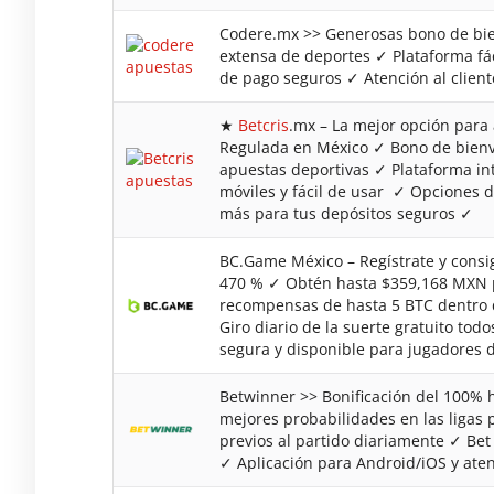
Codere.mx >> Generosas bono de bi
extensa de deportes ✓ Plataforma fá
de pago seguros ✓ Atención al clien
★
Betcris
.mx – La mejor opción para
Regulada en México ✓ Bono de bienv
apuestas deportivas ✓ Plataforma int
móviles y fácil de usar ✓ Opciones 
más para tus depósitos seguros ✓
BC.Game México – Regístrate y cons
470 % ✓ Obtén hasta $359,168 MXN p
recompensas de hasta 5 BTC dentro 
Giro diario de la suerte gratuito todo
segura y disponible para jugadores 
Betwinner >> Bonificación del 100% 
mejores probabilidades en las ligas
previos al partido diariamente ✓ Bet
✓ Aplicación para Android/iOS y aten