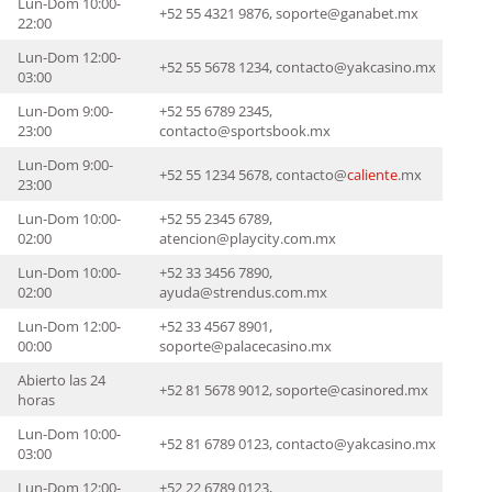
Lun-Dom 10:00-
+52 55 4321 9876, soporte@ganabet.mx
22:00
Lun-Dom 12:00-
+52 55 5678 1234, contacto@yakcasino.mx
03:00
Lun-Dom 9:00-
+52 55 6789 2345,
23:00
contacto@sportsbook.mx
Lun-Dom 9:00-
+52 55 1234 5678, contacto@
caliente
.mx
23:00
Lun-Dom 10:00-
+52 55 2345 6789,
02:00
atencion@playcity.com.mx
Lun-Dom 10:00-
+52 33 3456 7890,
02:00
ayuda@strendus.com.mx
Lun-Dom 12:00-
+52 33 4567 8901,
00:00
soporte@palacecasino.mx
Abierto las 24
+52 81 5678 9012, soporte@casinored.mx
horas
Lun-Dom 10:00-
+52 81 6789 0123, contacto@yakcasino.mx
03:00
Lun-Dom 12:00-
+52 22 6789 0123,