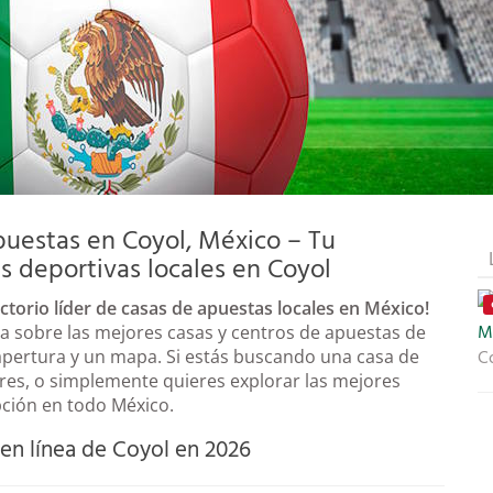
puestas en Coyol, México – Tu
s deportivas locales en Coyol
ectorio líder de casas de apuestas locales en México!
M
a sobre las mejores casas y centros de apuestas de
 apertura y un mapa. Si estás buscando una casa de
C
res, o simplemente quieres explorar las mejores
ción en todo México.
en línea de Coyol en 2026