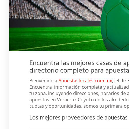
Encuentra las mejores casas de a
directorio completo para apuesta
Bienvenido a
Apuestaslocales.com.mx
,
¡el dir
Encuentra información completa y actualizad
tu zona, incluyendo direcciones, horarios de
apuestas en Veracruz Coyol o en los alrededo
cuotas y oportunidades, somos tu primera op
Los mejores proveedores de apuestas 