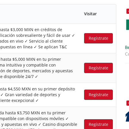
Visitar
hasta $3,000 MXN en créditos de
icación sobresaliente y fácil de usar ✓
Regístrate
dos en vivo ✓ Servicio al cliente
apuestas en línea ✓ Se aplican T&C
B
C
 hasta $5,000 MXN en tu primer
ma intuitiva y compatible con
Regístrate
ción de deportes, mercados y apuestas
te disponible 24/7 ✓
asta $4,550 MXN en su primer depósito
ar ✓ Gran variedad de deportes y
Regístrate
liente excepcional ✓
ida hasta $3,750 MXN en tu primer
patible con dispositivos móviles ✓
 y apuestas en vivo ✓ Casino disponible
Regístrate