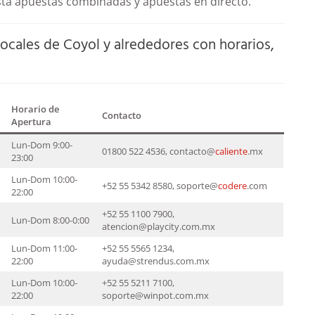
sta apuestas combinadas y apuestas en directo.
locales de Coyol y alrededores con horarios,
Horario de
Contacto
Apertura
Lun-Dom 9:00-
01800 522 4536, contacto@
caliente
.mx
23:00
Lun-Dom 10:00-
+52 55 5342 8580, soporte@
codere
.com
22:00
+52 55 1100 7900,
Lun-Dom 8:00-0:00
atencion@playcity.com.mx
Lun-Dom 11:00-
+52 55 5565 1234,
22:00
ayuda@strendus.com.mx
Lun-Dom 10:00-
+52 55 5211 7100,
22:00
soporte@winpot.com.mx