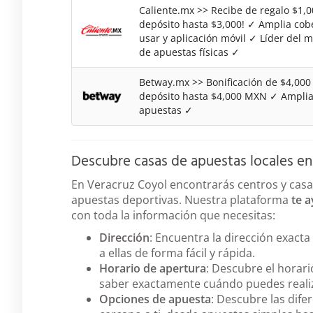
Caliente.mx >> Recibe de regalo $1,0
depósito hasta $3,000! ✓ Amplia cob
usar y aplicación móvil ✓ Líder del
de apuestas físicas ✓​
Betway.mx >> Bonificación de $4,000
depósito hasta $4,000 MXN ✓ Amplia
apuestas ✓
Descubre casas de apuestas locales en
En Veracruz Coyol encontrarás centros y cas
apuestas deportivas. Nuestra plataforma
te a
con toda la información que necesitas:
Dirección
: Encuentra la dirección exacta
a ellas de forma fácil y rápida.
Horario de apertura
: Descubre el horari
saber exactamente cuándo puedes realiz
Opciones de apuesta
: Descubre las dif