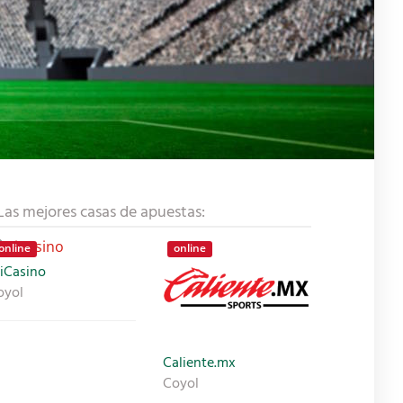
Las mejores casas de apuestas:
online
online
iCasino
oyol
Caliente.mx
Coyol