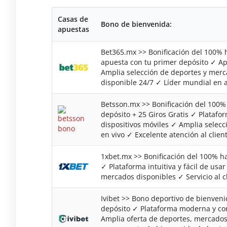
Casas de
Bono de bienvenida:
apuestas
Bet365.mx >> Bonificación del 100% 
apuesta con tu primer depósito ✓ Apl
Amplia selección de deportes y merca
disponible 24/7 ✓ Líder mundial en 
Betsson.mx >> Bonificación del 100%
depósito + 25 Giros Gratis ✓ Platafor
dispositivos móviles ✓ Amplia selec
en vivo ✓ Excelente atención al clien
1xbet.mx >> Bonificación del 100% h
✓ Plataforma intuitiva y fácil de us
mercados disponibles ✓ Servicio al c
Ivibet >> Bono deportivo de bienven
depósito ✓ Plataforma moderna y com
Amplia oferta de deportes, mercados