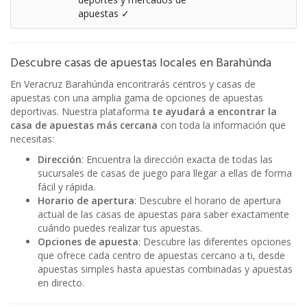
apuestas ✓
Descubre casas de apuestas locales en Barahúnda
En Veracruz Barahúnda encontrarás centros y casas de
apuestas con una amplia gama de opciones de apuestas
deportivas. Nuestra plataforma
te ayudará a encontrar la
casa de apuestas más cercana
con toda la información que
necesitas:
Dirección
: Encuentra la dirección exacta de todas las
sucursales de casas de juego para llegar a ellas de forma
fácil y rápida.
Horario de apertura
: Descubre el horario de apertura
actual de las casas de apuestas para saber exactamente
cuándo puedes realizar tus apuestas.
Opciones de apuesta
: Descubre las diferentes opciones
que ofrece cada centro de apuestas cercano a ti, desde
apuestas simples hasta apuestas combinadas y apuestas
en directo.