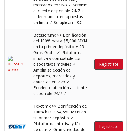
mercados en vivo ✓ Servicio
al cliente disponible 24/7 ✓
Líder mundial en apuestas
en línea ✓ Se aplican T&C
Betsson.mx >> Bonificación
del 100% hasta $5,000 MXN
en tu primer depósito + 25
Giros Gratis ✓ Plataforma
intuitiva y compatible con
dispositivos móviles ✓
Regístrate
Amplia selección de
deportes, mercados y
apuestas en vivo ✓
Excelente atención al cliente
disponible 24/7 ✓
1xbet.mx >> Bonificación del
100% hasta $4,550 MXN en
su primer depósito ✓
Plataforma intuitiva y fácil
Regístrate
de usar ✓ Gran variedad de