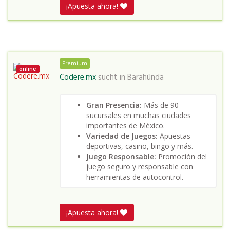
¡Apuesta ahora!
Premium
online
Codere.mx
sucht in
Barahúnda
Gran Presencia:
Más de 90
sucursales en muchas ciudades
importantes de México.
Variedad de Juegos:
Apuestas
deportivas, casino, bingo y más.
Juego Responsable:
Promoción del
juego seguro y responsable con
herramientas de autocontrol.
¡Apuesta ahora!