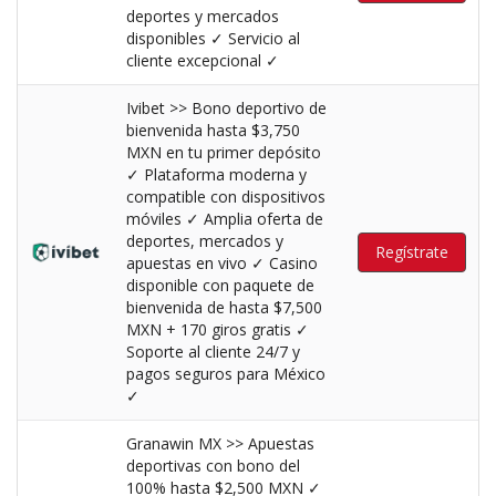
deportes y mercados
disponibles ✓ Servicio al
cliente excepcional ✓
Ivibet >> Bono deportivo de
bienvenida hasta $3,750
MXN en tu primer depósito
✓ Plataforma moderna y
compatible con dispositivos
móviles ✓ Amplia oferta de
deportes, mercados y
Regístrate
apuestas en vivo ✓ Casino
disponible con paquete de
bienvenida de hasta $7,500
MXN + 170 giros gratis ✓
Soporte al cliente 24/7 y
pagos seguros para México
✓
Granawin MX >> Apuestas
deportivas con bono del
100% hasta $2,500 MXN ✓