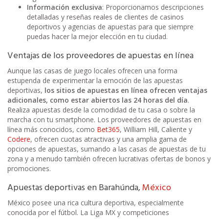
Información exclusiva
: Proporcionamos descripciones
detalladas y reseñas reales de clientes de casinos
deportivos y agencias de apuestas para que siempre
puedas hacer la mejor elección en tu ciudad.
Ventajas de los proveedores de apuestas en línea
Aunque las casas de juego locales ofrecen una forma
estupenda de experimentar la emoción de las apuestas
deportivas,
los sitios de apuestas en línea ofrecen ventajas
adicionales, como estar abiertos las 24 horas del día
.
Realiza apuestas desde la comodidad de tu casa o sobre la
marcha con tu smartphone. Los proveedores de apuestas en
línea más conocidos, como
Bet365
, William Hill, Caliente y
Codere
, ofrecen cuotas atractivas y una amplia gama de
opciones de apuestas, sumando a las casas de apuestas de tu
zona y a menudo también ofrecen lucrativas ofertas de bonos y
promociones.
Apuestas deportivas en Barahúnda,
México
México posee una rica cultura deportiva, especialmente
conocida por el fútbol. La Liga MX y competiciones