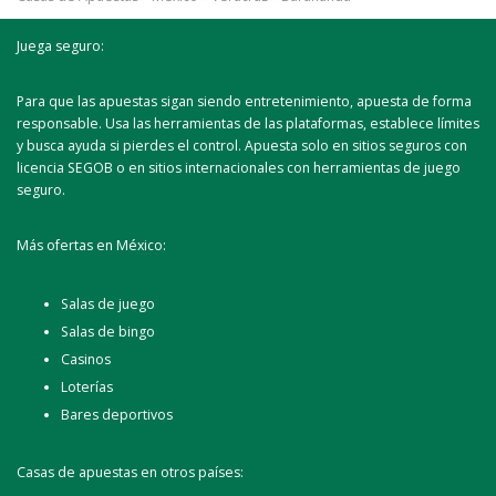
Juega seguro:
Para que las apuestas sigan siendo entretenimiento, apuesta de forma
responsable. Usa las herramientas de las plataformas, establece límites
y busca ayuda si pierdes el control. Apuesta solo en sitios seguros con
licencia SEGOB o en sitios internacionales con herramientas de juego
seguro.
Más ofertas en México:
Salas de juego
Salas de bingo
Casinos
Loterías
Bares deportivos
Casas de apuestas en otros países: