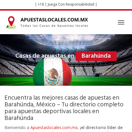
Skip
| +18 | Juega Con Responsabilidad |
to
main
content
Toggl
navig
Casas de apuestas en
Barahúnda
Encuentra las mejores casas de apuestas en
Barahúnda, México – Tu directorio completo
para apuestas deportivas locales en
Barahúnda
Bienvenido a
Apuestaslocales.com.mx
,
¡el directorio líder de