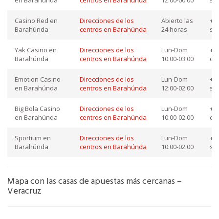
en Barahúnda
centros en Barahúnda
12:00-00:00
so
Casino Red en
Direcciones de los
Abierto las
+52
Barahúnda
centros en Barahúnda
24 horas
so
Yak Casino en
Direcciones de los
Lun-Dom
+52
Barahúnda
centros en Barahúnda
10:00-03:00
co
Emotion Casino
Direcciones de los
Lun-Dom
+52
en Barahúnda
centros en Barahúnda
12:00-02:00
so
Big Bola Casino
Direcciones de los
Lun-Dom
+52
en Barahúnda
centros en Barahúnda
10:00-02:00
co
Sportium en
Direcciones de los
Lun-Dom
+52
Barahúnda
centros en Barahúnda
10:00-02:00
so
Mapa con las casas de apuestas más cercanas –
Veracruz