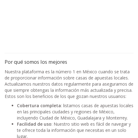
Por qué somos los mejores
Nuestra plataforma es la número 1 en México cuando se trata
de proporcionar información sobre casas de apuestas locales.
Actualizamos nuestros datos regularmente para asegurarnos de
que siempre obtengas la información más actualizada y precisa.
Estos son los beneficios de los que gozan nuestros usuarios:
Cobertura completa
: listamos casas de apuestas locales
en las principales ciudades y regiones de México,
incluyendo Ciudad de México, Guadalajara y Monterrey.
Facilidad de uso
: Nuestro sitio web es fácil de navegar y
te ofrece toda la información que necesitas en un solo
lugar.