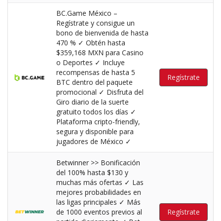
BC.Game México –
Regístrate y consigue un
bono de bienvenida de hasta
470 % ✓ Obtén hasta
$359,168 MXN para Casino
o Deportes ✓ Incluye
recompensas de hasta 5
Regístrate
BTC dentro del paquete
promocional ✓ Disfruta del
Giro diario de la suerte
gratuito todos los días ✓
Plataforma cripto-friendly,
segura y disponible para
jugadores de México ✓
Betwinner >> Bonificación
del 100% hasta $130 y
muchas más ofertas ✓ Las
mejores probabilidades en
las ligas principales ✓ Más
de 1000 eventos previos al
Regístrate