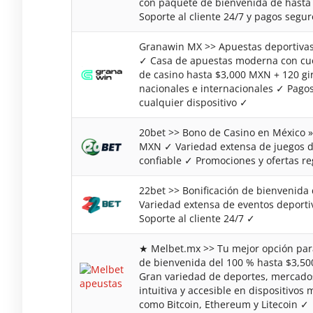
con paquete de bienvenida de hasta 
Soporte al cliente 24/7 y pagos segu
Granawin MX >> Apuestas deportiva
✓ Casa de apuestas moderna con cuot
de casino hasta $3,000 MXN + 120 gi
nacionales e internacionales ✓ Pagos
cualquier dispositivo ✓
20bet >> Bono de Casino en México »
MXN ✓ Variedad extensa de juegos d
confiable ✓ Promociones y ofertas r
22bet >> Bonificación de bienvenid
Variedad extensa de eventos deporti
Soporte al cliente 24/7 ✓
★ Melbet.mx >> Tu mejor opción par
de bienvenida del 100 % hasta $3,5
Gran variedad de deportes, mercados
intuitiva y accesible en dispositivo
como Bitcoin, Ethereum y Litecoin ✓