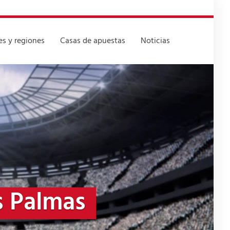
s y regiones
Casas de apuestas
Noticias
s Palmas