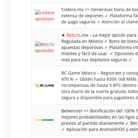
Codere.mx >> Generosas bono de bi
extensa de deportes ✓ Plataforma fá
de pago seguros ✓ Atención al clien
★
Betcris
.mx – La mejor opción para
Regulada en México ✓ Bono de bienv
apuestas deportivas ✓ Plataforma int
móviles y fácil de usar ✓ Opciones 
más para tus depósitos seguros ✓
BC.Game México – Regístrate y cons
470 % ✓ Obtén hasta $359,168 MXN p
recompensas de hasta 5 BTC dentro 
Giro diario de la suerte gratuito todo
segura y disponible para jugadores 
Betwinner >> Bonificación del 100% 
mejores probabilidades en las ligas
previos al partido diariamente ✓ Bet
✓ Aplicación para Android/iOS y aten