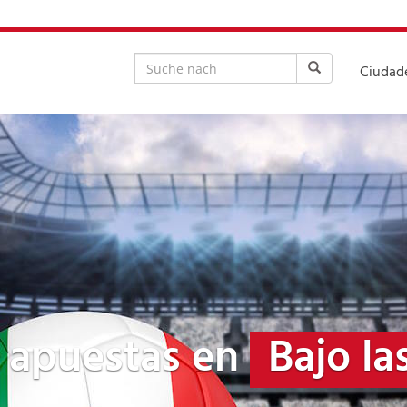
Ciudade
 apuestas en
Bajo la