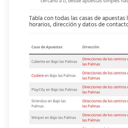
cercano a ti, desde apuestas simples ha
Tabla con todas las casas de apuestas 
horarios, dirección y datos de contact
Casa de Apuestas
Dirección
Direcciones de los centros 
Caliente en Bajo las Palmas
las Palmas
Direcciones de los centros 
Codere
en Bajo las Palmas
las Palmas
Direcciones de los centros 
PlayCity en Bajo las Palmas
las Palmas
Strendus en Bajo las
Direcciones de los centros 
Palmas
las Palmas
Direcciones de los centros 
Winpot en Bajo las Palmas
las Palmas