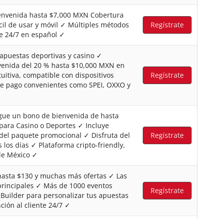
envenida hasta $7,000 MXN Cobertura
cil de usar y móvil ✓ Múltiples métodos
Regístrate
te 24/7 en español ✓
 apuestas deportivas y casino ✓
enida del 20 % hasta $10,000 MXN en
uitiva, compatible con dispositivos
Regístrate
de pago convenientes como SPEI, OXXO y
igue un bono de bienvenida de hasta
ara Casino o Deportes ✓ Incluye
del paquete promocional ✓ Disfruta del
Regístrate
s los días ✓ Plataforma cripto-friendly,
de México ✓
hasta $130 y muchas más ofertas ✓ Las
 principales ✓ Más de 1000 eventos
Regístrate
 Builder para personalizar tus apuestas
ción al cliente 24/7 ✓