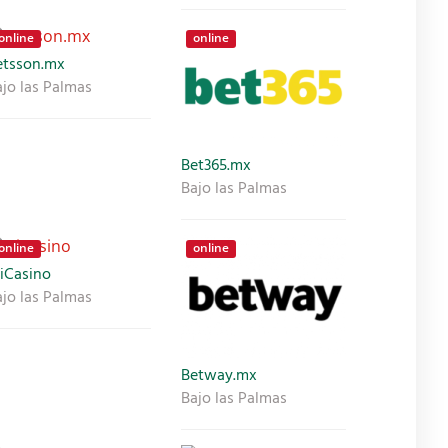
online
online
etsson.mx
ajo las Palmas
Bet365.mx
Bajo las Palmas
online
online
iCasino
ajo las Palmas
Betway.mx
Bajo las Palmas