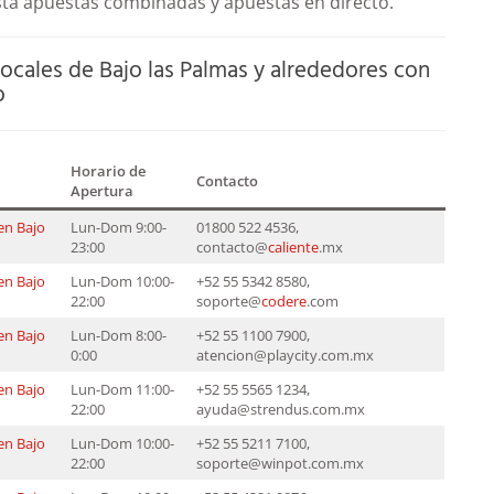
sta apuestas combinadas y apuestas en directo.
locales de Bajo las Palmas y alrededores con
o
Horario de
Contacto
Apertura
en Bajo
Lun-Dom 9:00-
01800 522 4536,
23:00
contacto@
caliente
.mx
en Bajo
Lun-Dom 10:00-
+52 55 5342 8580,
22:00
soporte@
codere
.com
en Bajo
Lun-Dom 8:00-
+52 55 1100 7900,
0:00
atencion@playcity.com.mx
en Bajo
Lun-Dom 11:00-
+52 55 5565 1234,
22:00
ayuda@strendus.com.mx
en Bajo
Lun-Dom 10:00-
+52 55 5211 7100,
22:00
soporte@winpot.com.mx