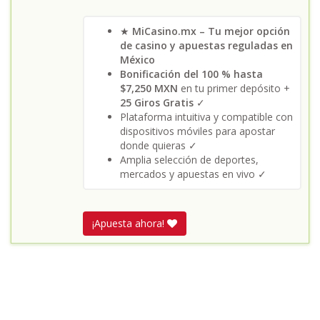
★
MiCasino.mx – Tu mejor opción
de casino y apuestas reguladas en
México
Bonificación del 100 % hasta
$7,250 MXN
en tu primer depósito +
25 Giros Gratis
✓
Plataforma intuitiva y compatible con
dispositivos móviles para apostar
donde quieras ✓
Amplia selección de deportes,
mercados y apuestas en vivo ✓
¡Apuesta ahora!