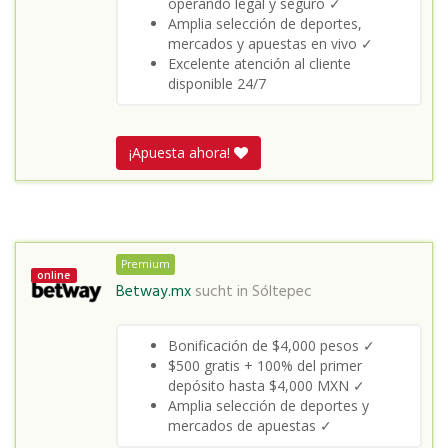
operando legal y seguro ✓
Amplia selección de deportes,
mercados y apuestas en vivo ✓
Excelente atención al cliente
disponible 24/7
¡Apuesta ahora!
Premium
online
Betway.mx
sucht in
Sóltepec
Bonificación de $4,000 pesos ✓
$500 gratis + 100% del primer
depósito hasta $4,000 MXN ✓
Amplia selección de deportes y
mercados de apuestas ✓