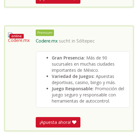
Premium
online
Codere.mx
sucht in
Sóltepec
Gran Presencia:
Más de 90
sucursales en muchas ciudades
importantes de México.
Variedad de Juegos:
Apuestas
deportivas, casino, bingo y más.
Juego Responsable:
Promoción del
juego seguro y responsable con
herramientas de autocontrol.
¡Apuesta ahora!