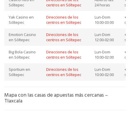
Sóltepec
centros en Sóltepec
24 horas
so
Yak Casino en
Direcciones de los
Lun-Dom
+52
Sóltepec
centros en Sóltepec
10:00-03:00
co
Emotion Casino
Direcciones de los
Lun-Dom
+52
en Sóltepec
centros en Sóltepec
12:00-02:00
so
Big Bola Casino
Direcciones de los
Lun-Dom
+52
en Sóltepec
centros en Sóltepec
10:00-02:00
co
Sportium en
Direcciones de los
Lun-Dom
+52
Sóltepec
centros en Sóltepec
10:00-02:00
so
Mapa con las casas de apuestas más cercanas –
Tlaxcala