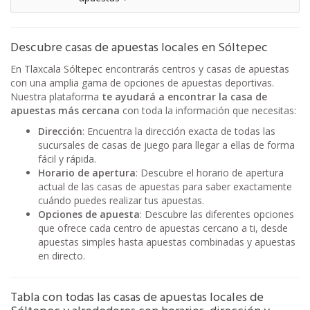
Descubre casas de apuestas locales en Sóltepec
En Tlaxcala Sóltepec encontrarás centros y casas de apuestas
con una amplia gama de opciones de apuestas deportivas.
Nuestra plataforma
te ayudará a encontrar la casa de
apuestas más cercana
con toda la información que necesitas:
Dirección
: Encuentra la dirección exacta de todas las
sucursales de casas de juego para llegar a ellas de forma
fácil y rápida.
Horario de apertura
: Descubre el horario de apertura
actual de las casas de apuestas para saber exactamente
cuándo puedes realizar tus apuestas.
Opciones de apuesta
: Descubre las diferentes opciones
que ofrece cada centro de apuestas cercano a ti, desde
apuestas simples hasta apuestas combinadas y apuestas
en directo.
Tabla con todas las casas de apuestas locales de