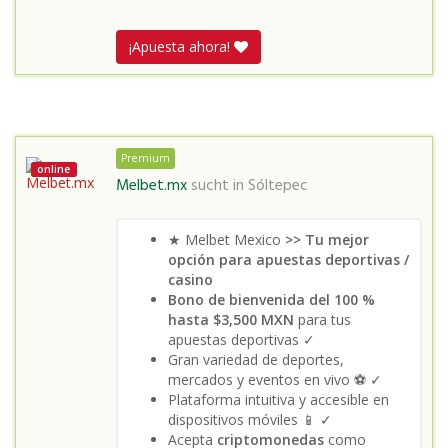
¡Apuesta ahora!
Premium
online
Melbet.mx
sucht in
Sóltepec
★ Melbet Mexico
>> Tu mejor
opción para apuestas deportivas /
casino
Bono de bienvenida del 100 %
hasta $3,500 MXN
para tus
apuestas deportivas ✓
Gran variedad de deportes,
mercados y eventos en vivo ⚽️ ✓
Plataforma intuitiva y accesible en
dispositivos móviles 📱 ✓
Acepta
criptomonedas
como