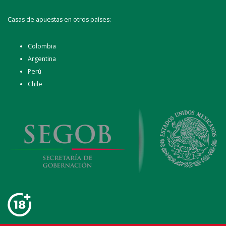
Casas de apuestas en otros países:
Colombia
Argentina
Perú
Chile