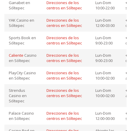
Ganabet en
Direcciones de los
Lun-Dom
+52
Sóltepec
centros en Sóltepec
10:00-22:00
so
YAK Casino en
Direcciones de los
Lun-Dom
+52
Sóltepec
centros en Sóltepec
12:00-03:00
co
Sports Book en
Direcciones de los
Lun-Dom
+52
Sóltepec
centros en Sóltepec
9:00-23:00
co
Caliente
Casino
Direcciones de los
Lun-Dom
+52
en Sóltepec
centros en Sóltepec
9:00-23:00
co
PlayCity Casino
Direcciones de los
Lun-Dom
+52
en Sóltepec
centros en Sóltepec
10:00-02:00
at
Strendus
Direcciones de los
Lun-Dom
+52
Casino en
centros en Sóltepec
10:00-02:00
ay
Sóltepec
Palace Casino
Direcciones de los
Lun-Dom
+52
en Sóltepec
centros en Sóltepec
12:00-00:00
so
Casino Red en
Direcciones de los
Abierto las
+52