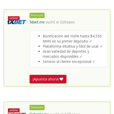
Premium
online
1xbet.mx
sucht in
Sóltepec
Bonificación del 100% hasta $4,550
MXN en su primer depósito ✓
Plataforma intuitiva y fácil de usar ✓
Gran variedad de deportes y
mercados disponibles ✓
Servicio al cliente excepcional ✓
¡Apuesta ahora!
Premium
online