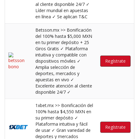
al cliente disponible 24/7 ✓
Líder mundial en apuestas
en línea ✓ Se aplican T&C
Betsson.mx >> Bonificación
del 100% hasta $5,000 MXN
en tu primer depósito + 25
Giros Gratis ✓ Plataforma
intuitiva y compatible con
dispositivos móviles ✓
Regístrate
Amplia selección de
deportes, mercados y
apuestas en vivo ✓
Excelente atención al cliente
disponible 24/7 ✓
1xbet.mx >> Bonificación del
100% hasta $4,550 MXN en
su primer depósito ✓
Plataforma intuitiva y fácil
Regístrate
de usar ✓ Gran variedad de
deportes y mercados