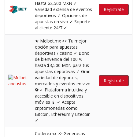
Hasta $2,500 MXN ✓
Variedad extensa de eventos
Regístrate
deportivos ✓ Opciones de
apuestas en vivo ✓ Soporte
al cliente 24/7 ✓
★ Melbet.mx >> Tu mejor
opción para apuestas
deportivas / casino ✓ Bono
de bienvenida del 100 %
hasta $3,500 MXN para tus
apuestas deportivas ✓ Gran
variedad de deportes,
Regístrate
mercados y eventos en vivo
⚽️ ✓ Plataforma intuitiva y
accesible en dispositivos
móviles 📱 ✓ Acepta
criptomonedas como
Bitcoin, Ethereum y Litecoin
✓
Codere.mx >> Generosas