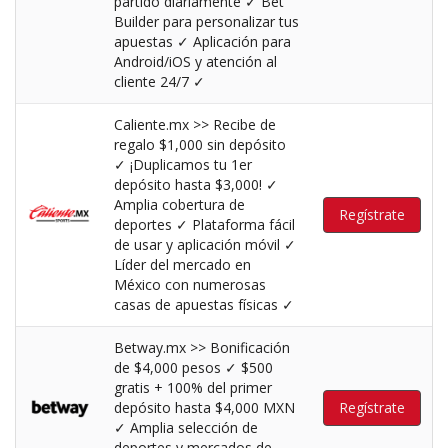
partido diariamente ✓ Bet
Builder para personalizar tus
apuestas ✓ Aplicación para
Android/iOS y atención al
cliente 24/7 ✓
Caliente.mx >> Recibe de
regalo $1,000 sin depósito
✓ ¡Duplicamos tu 1er
depósito hasta $3,000! ✓
Amplia cobertura de
Regístrate
deportes ✓ Plataforma fácil
de usar y aplicación móvil ✓
Líder del mercado en
México con numerosas
casas de apuestas físicas ✓​
Betway.mx >> Bonificación
de $4,000 pesos ✓ $500
gratis + 100% del primer
depósito hasta $4,000 MXN
Regístrate
✓ Amplia selección de
deportes y mercados de