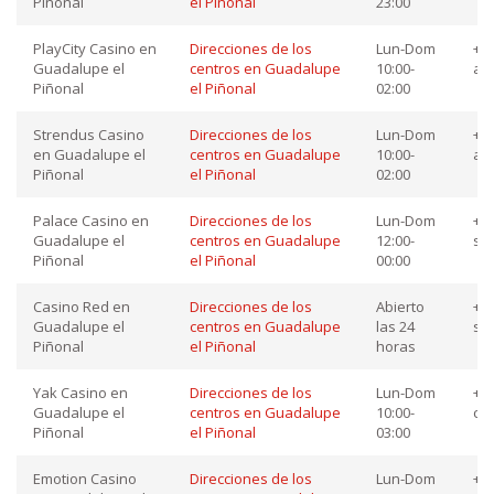
Piñonal
el Piñonal
23:00
PlayCity Casino en
Direcciones de los
Lun-Dom
+52
Guadalupe el
centros en Guadalupe
10:00-
at
Piñonal
el Piñonal
02:00
Strendus Casino
Direcciones de los
Lun-Dom
+52
en Guadalupe el
centros en Guadalupe
10:00-
ay
Piñonal
el Piñonal
02:00
Palace Casino en
Direcciones de los
Lun-Dom
+52
Guadalupe el
centros en Guadalupe
12:00-
so
Piñonal
el Piñonal
00:00
Casino Red en
Direcciones de los
Abierto
+52
Guadalupe el
centros en Guadalupe
las 24
so
Piñonal
el Piñonal
horas
Yak Casino en
Direcciones de los
Lun-Dom
+52
Guadalupe el
centros en Guadalupe
10:00-
co
Piñonal
el Piñonal
03:00
Emotion Casino
Direcciones de los
Lun-Dom
+52