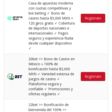
Casa de apuestas moderna
con cuotas competitivas y
live betting ✓ Bono de
casino hasta $3,000 MXN +
Regístrate
120 giros gratis ✓ Cobertura
de deportes nacionales e
internacionales ✓ Pagos
seguros y experiencia fluida
desde cualquier dispositivo
✓
20bet >> Bono de Casino en
México » 100% de
bonificación hasta $3,000
MXN ✓ Variedad extensa de
Regístrate
juegos de casino ✓
Plataforma segura y
confiable ✓ Promociones y
ofertas regulares ✓
22bet >> Bonificación de
bienvenida del 100% >>