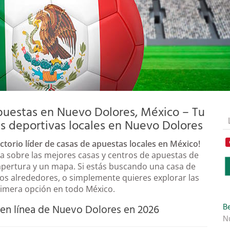
puestas en Nuevo Dolores, México – Tu
s deportivas locales en Nuevo Dolores
ectorio líder de casas de apuestas locales en México!
a sobre las mejores casas y centros de apuestas de
 apertura y un mapa. Si estás buscando una casa de
os alrededores, o simplemente quieres explorar las
imera opción en todo México.
B
en línea de Nuevo Dolores en 2026
N