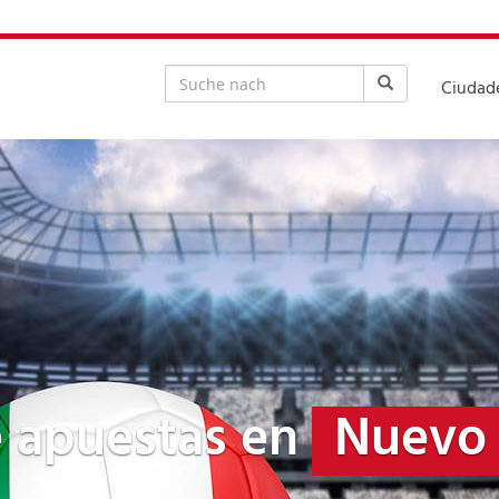
Ciudade
e apuestas en
Nuevo 