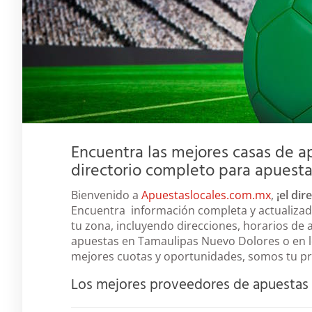
Encuentra las mejores casas de a
directorio completo para apuesta
Bienvenido a
Apuestaslocales.com.mx
,
¡el dir
Encuentra información completa y actualizad
tu zona, incluyendo direcciones, horarios de
apuestas en Tamaulipas Nuevo Dolores o en l
mejores cuotas y oportunidades, somos tu pr
Los mejores proveedores de apuestas 