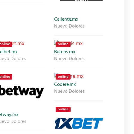
Caliente.mx
Nuevo Dolores
online
online
elbet.mx
Betcris.mx
uevo Dolores
Nuevo Dolores
online
online
Codere.mx
Nuevo Dolores
online
etway.mx
uevo Dolores