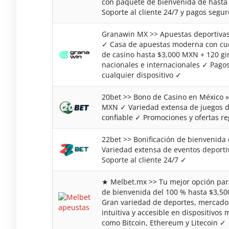
con paquete de bienvenida de hasta 
Soporte al cliente 24/7 y pagos segu
Granawin MX >> Apuestas deportiva
✓ Casa de apuestas moderna con cuot
de casino hasta $3,000 MXN + 120 gi
nacionales e internacionales ✓ Pagos
cualquier dispositivo ✓
20bet >> Bono de Casino en México »
MXN ✓ Variedad extensa de juegos d
confiable ✓ Promociones y ofertas r
22bet >> Bonificación de bienvenid
Variedad extensa de eventos deporti
Soporte al cliente 24/7 ✓
★ Melbet.mx >> Tu mejor opción par
de bienvenida del 100 % hasta $3,5
Gran variedad de deportes, mercados
intuitiva y accesible en dispositivo
como Bitcoin, Ethereum y Litecoin ✓