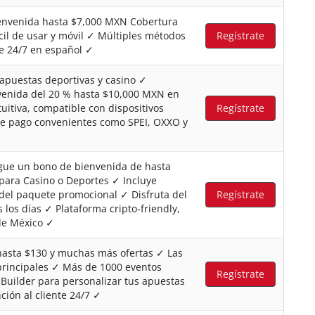
envenida hasta $7,000 MXN Cobertura
cil de usar y móvil ✓ Múltiples métodos
Regístrate
te 24/7 en español ✓
 apuestas deportivas y casino ✓
enida del 20 % hasta $10,000 MXN en
uitiva, compatible con dispositivos
Regístrate
de pago convenientes como SPEI, OXXO y
igue un bono de bienvenida de hasta
ara Casino o Deportes ✓ Incluye
del paquete promocional ✓ Disfruta del
Regístrate
s los días ✓ Plataforma cripto-friendly,
de México ✓
hasta $130 y muchas más ofertas ✓ Las
 principales ✓ Más de 1000 eventos
Regístrate
 Builder para personalizar tus apuestas
ción al cliente 24/7 ✓