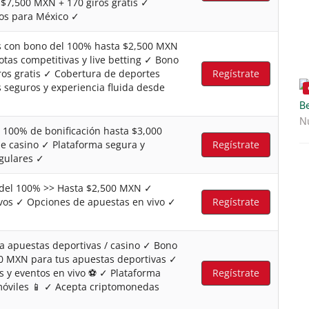
$7,500 MXN + 170 giros gratis ✓
ros para México ✓
s con bono del 100% hasta $2,500 MXN
as competitivas y live betting ✓ Bono
ros gratis ✓ Cobertura de deportes
Regístrate
 seguros y experiencia fluida desde
B
N
 100% de bonificación hasta $3,000
e casino ✓ Plataforma segura y
Regístrate
egulares ✓
a del 100% >> Hasta $2,500 MXN ✓
vos ✓ Opciones de apuestas en vivo ✓
Regístrate
a apuestas deportivas / casino ✓ Bono
00 MXN para tus apuestas deportivas ✓
 y eventos en vivo ⚽️ ✓ Plataforma
Regístrate
s móviles 📱 ✓ Acepta criptomonedas