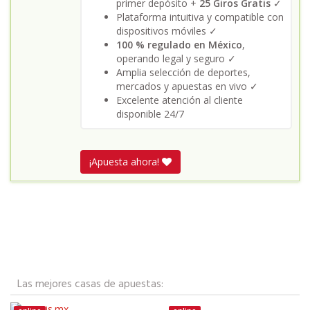
primer depósito +
25 Giros Gratis
✓
Plataforma intuitiva y compatible con
dispositivos móviles ✓
100 % regulado en México
,
operando legal y seguro ✓
Amplia selección de deportes,
mercados y apuestas en vivo ✓
Excelente atención al cliente
disponible 24/7
¡Apuesta ahora!
Las mejores casas de apuestas: