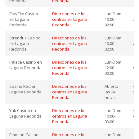
Redonda
Redonda
PlayCity Casino
Direcciones de los
Lun-Dom
+52
en Laguna
centros en Laguna
10:00-
at
Redonda
Redonda
02:00
Strendus Casino
Direcciones de los
Lun-Dom
+52
en Laguna
centros en Laguna
10:00-
ay
Redonda
Redonda
02:00
Palace Casino en
Direcciones de los
Lun-Dom
+52
Laguna Redonda
centros en Laguna
12:00-
so
Redonda
00:00
Casino Red en
Direcciones de los
Abierto
+52
Laguna Redonda
centros en Laguna
las 24
so
Redonda
horas
Yak Casino en
Direcciones de los
Lun-Dom
+52
Laguna Redonda
centros en Laguna
10:00-
co
Redonda
03:00
Emotion Casino
Direcciones de los
Lun-Dom
+52