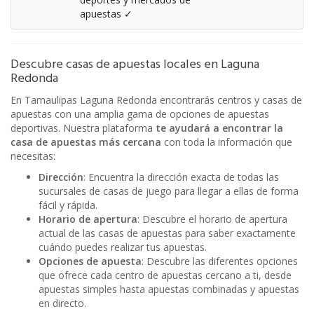
apuestas ✓
Descubre casas de apuestas locales en Laguna
Redonda
En Tamaulipas Laguna Redonda encontrarás centros y casas de
apuestas con una amplia gama de opciones de apuestas
deportivas. Nuestra plataforma
te ayudará a encontrar la
casa de apuestas más cercana
con toda la información que
necesitas:
Dirección
: Encuentra la dirección exacta de todas las
sucursales de casas de juego para llegar a ellas de forma
fácil y rápida.
Horario de apertura
: Descubre el horario de apertura
actual de las casas de apuestas para saber exactamente
cuándo puedes realizar tus apuestas.
Opciones de apuesta
: Descubre las diferentes opciones
que ofrece cada centro de apuestas cercano a ti, desde
apuestas simples hasta apuestas combinadas y apuestas
en directo.