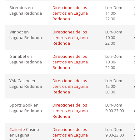
Strendus en
Direcciones de los
Lun-Dom
+52
Laguna Redonda
centros en Laguna
11:00-
ay
Redonda
22:00
Winpot en
Direcciones de los
Lun-Dom
+52
Laguna Redonda
centros en Laguna
10:00-
so
Redonda
22:00
Ganabet en
Direcciones de los
Lun-Dom
+52
Laguna Redonda
centros en Laguna
10:00-
so
Redonda
22:00
YAK Casino en
Direcciones de los
Lun-Dom
+52
Laguna Redonda
centros en Laguna
12:00-
co
Redonda
03:00
Sports Book en
Direcciones de los
Lun-Dom
+52
Laguna Redonda
centros en Laguna
9:00-23:00
co
Redonda
Caliente
Casino
Direcciones de los
Lun-Dom
+52
en Laguna
centros en Laguna
9:00-23:00
co