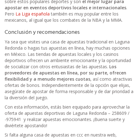
sobre estos populares deportes y son
el mejor lugar para
apostar en eventos deportivos locales e internacionales
.
Pero
La Liga española
también es muy popular entre los
mexicanos, al igual que los combates de la NBA y la MMA.
Conclusión y recomendaciones
Ya sea que visites una casa de apuestas tradicional en Laguna
Redonda o hagas tus apuestas en línea, hay muchas opciones
en México. Las tiendas de apuestas locales y los casinos
deportivos ofrecen un ambiente emocionante y la oportunidad
de socializar con otros entusiastas de las apuestas.
Los
proveedores de apuestas en línea, por su parte, ofrecen
flexibilidad y a menudo mejores cuotas
, así como atractivas
ofertas de bonos. Independientemente de la opción que elijas,
asegúrate de apostar de forma responsable y de dar prioridad a
la diversión del juego.
Con esta información, estás bien equipado para aprovechar la
oferta de apuestas deportivas de Laguna Redonda – 258609 /
-975941 y realizar apuestas emocionantes. ¡Buena suerte y
diviértete apostando!
Si falta alguna casa de apuestas en ccc en nuestra web,