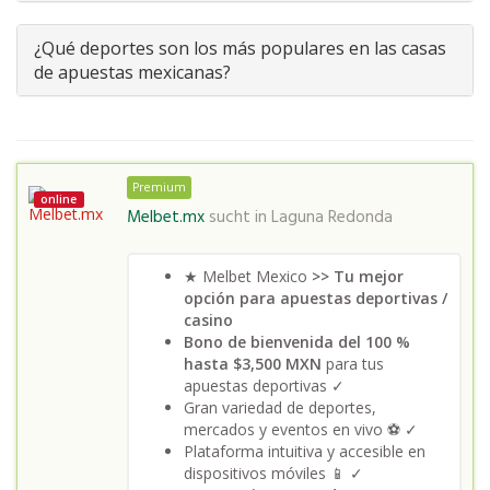
¿Qué deportes son los más populares en las casas
de apuestas mexicanas?
Premium
online
Melbet.mx
sucht in
Laguna Redonda
★ Melbet Mexico
>> Tu mejor
opción para apuestas deportivas /
casino
Bono de bienvenida del 100 %
hasta $3,500 MXN
para tus
apuestas deportivas ✓
Gran variedad de deportes,
mercados y eventos en vivo ⚽️ ✓
Plataforma intuitiva y accesible en
dispositivos móviles 📱 ✓