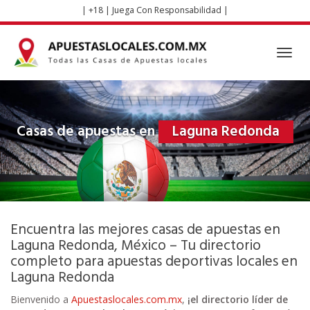
Skip
| +18 | Juega Con Responsabilidad |
to
main
content
Toggl
navig
Casas de apuestas en
Laguna Redonda
Encuentra las mejores casas de apuestas en
Laguna Redonda, México – Tu directorio
completo para apuestas deportivas locales en
Laguna Redonda
Bienvenido a
Apuestaslocales.com.mx
,
¡el directorio líder de