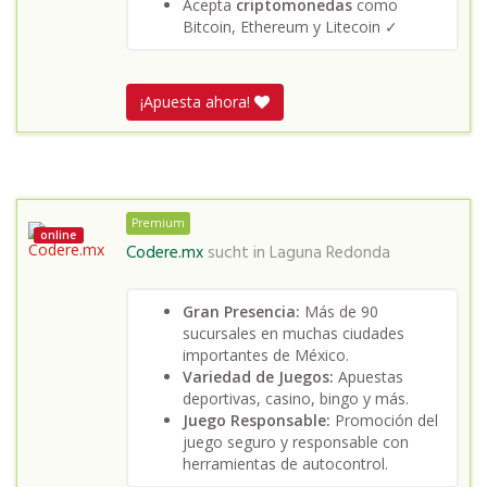
Acepta
criptomonedas
como
Bitcoin, Ethereum y Litecoin ✓
¡Apuesta ahora!
Premium
online
Codere.mx
sucht in
Laguna Redonda
Gran Presencia:
Más de 90
sucursales en muchas ciudades
importantes de México.
Variedad de Juegos:
Apuestas
deportivas, casino, bingo y más.
Juego Responsable:
Promoción del
juego seguro y responsable con
herramientas de autocontrol.