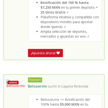
Bonificación del 100 % hasta
$7,250 MXN
en tu primer depósito +
25 Giros Gratis
✓
Plataforma intuitiva y compatible con
dispositivos móviles para apostar
donde quieras ✓
Amplia selección de deportes,
mercados y apuestas en vivo ✓
¡Apuesta ahora!
Premium
online
Betsson.mx
sucht in
Laguna Redonda
Betsson.mx >> Bonificación del
100% hasta
$5,000 MXN
en tu