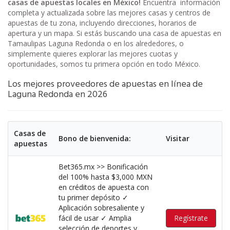
casas de apuestas locales en México!
Encuentra información
completa y actualizada sobre las mejores casas y centros de
apuestas de tu zona, incluyendo direcciones, horarios de
apertura y un mapa. Si estás buscando una casa de apuestas en
Tamaulipas Laguna Redonda o en los alrededores, o
simplemente quieres explorar las mejores cuotas y
oportunidades, somos tu primera opción en todo México.
Los mejores proveedores de apuestas en línea de
Laguna Redonda en 2026
Casas de
Bono de bienvenida:
Visitar
apuestas
Bet365.mx >> Bonificación
del 100% hasta $3,000 MXN
en créditos de apuesta con
tu primer depósito ✓
Aplicación sobresaliente y
fácil de usar ✓ Amplia
Regístrate
selección de deportes y