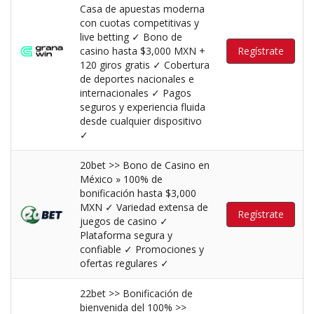
Casa de apuestas moderna
con cuotas competitivas y
live betting ✓ Bono de
casino hasta $3,000 MXN +
Regístrate
120 giros gratis ✓ Cobertura
de deportes nacionales e
internacionales ✓ Pagos
seguros y experiencia fluida
desde cualquier dispositivo
✓
20bet >> Bono de Casino en
México » 100% de
bonificación hasta $3,000
MXN ✓ Variedad extensa de
Regístrate
juegos de casino ✓
Plataforma segura y
confiable ✓ Promociones y
ofertas regulares ✓
22bet >> Bonificación de
bienvenida del 100% >>