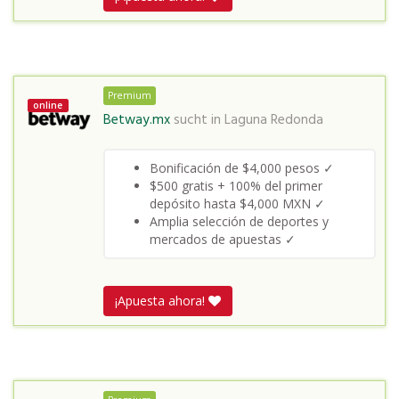
Premium
online
Betway.mx
sucht in
Laguna Redonda
Bonificación de $4,000 pesos ✓
$500 gratis + 100% del primer
depósito hasta $4,000 MXN ✓
Amplia selección de deportes y
mercados de apuestas ✓
¡Apuesta ahora!