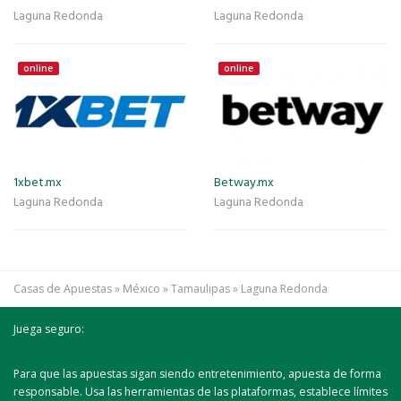
Laguna Redonda
Laguna Redonda
online
online
1xbet.mx
Betway.mx
Laguna Redonda
Laguna Redonda
Casas de Apuestas
»
México
»
Tamaulipas
»
Laguna Redonda
Juega seguro:
Para que las apuestas sigan siendo entretenimiento, apuesta de forma
responsable. Usa las herramientas de las plataformas, establece límites