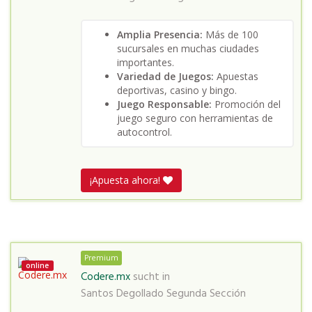
Amplia Presencia:
Más de 100
sucursales en muchas ciudades
importantes.
Variedad de Juegos:
Apuestas
deportivas, casino y bingo.
Juego Responsable:
Promoción del
juego seguro con herramientas de
autocontrol.
¡Apuesta ahora!
Premium
online
Codere.mx
sucht in
Santos Degollado Segunda Sección