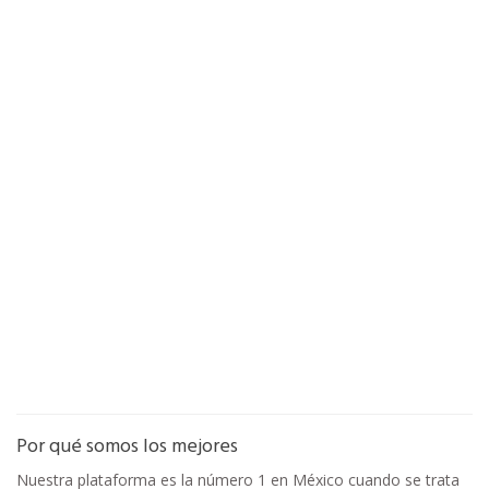
Por qué somos los mejores
Nuestra plataforma es la número 1 en México cuando se trata