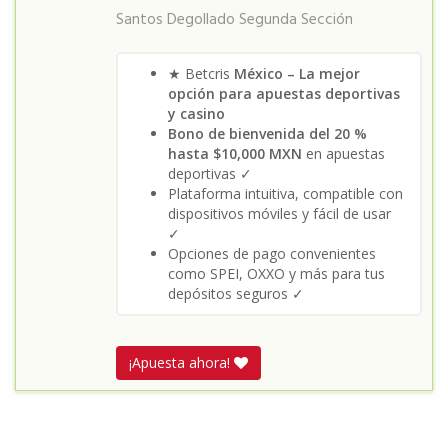
Santos Degollado Segunda Sección
★ Betcris
México – La mejor
opción para apuestas deportivas
y casino
Bono de bienvenida del 20 %
hasta $10,000 MXN
en apuestas
deportivas ✓
Plataforma intuitiva, compatible con
dispositivos móviles y fácil de usar
✓
Opciones de pago convenientes
como SPEI, OXXO y más para tus
depósitos seguros ✓
¡Apuesta ahora!