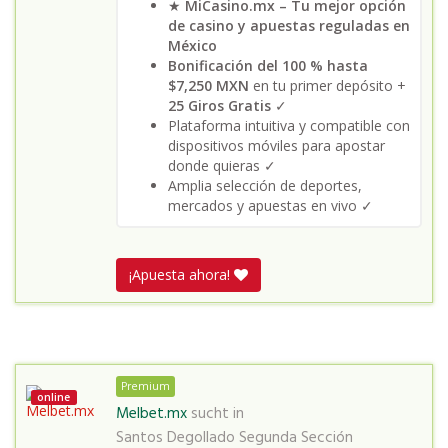
★
MiCasino.mx – Tu mejor opción
de casino y apuestas reguladas en
México
Bonificación del 100 % hasta
$7,250 MXN
en tu primer depósito +
25 Giros Gratis
✓
Plataforma intuitiva y compatible con
dispositivos móviles para apostar
donde quieras ✓
Amplia selección de deportes,
mercados y apuestas en vivo ✓
¡Apuesta ahora!
Premium
online
Melbet.mx
sucht in
Santos Degollado Segunda Sección