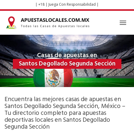
Skip
| +18 | Juega Con Responsabilidad |
to
main
content
Toggl
navig
Casas de apuestas en
Santos Degollado Segunda Sección
Encuentra las mejores casas de apuestas en
Santos Degollado Segunda Sección, México –
Tu directorio completo para apuestas
deportivas locales en Santos Degollado
Segunda Sección