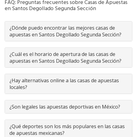
FAQ: Preguntas frecuentes sobre Casas de Apuestas
en Santos Degollado Segunda Sección
¿Dónde puedo encontrar las mejores casas de
apuestas en Santos Degollado Segunda Sección?
¿Cuál es el horario de apertura de las casas de
apuestas en Santos Degollado Segunda Sección?
¿Hay alternativas online a las casas de apuestas
locales?
¿Son legales las apuestas deportivas en México?
¿Qué deportes son los más populares en las casas
de apuestas mexicanas?