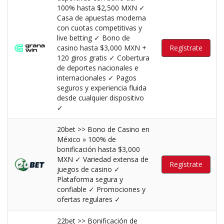
100% hasta $2,500 MXN ✓
Casa de apuestas moderna
con cuotas competitivas y
live betting ✓ Bono de
casino hasta $3,000 MXN +
Regístrate
120 giros gratis ✓ Cobertura
de deportes nacionales e
internacionales ✓ Pagos
seguros y experiencia fluida
desde cualquier dispositivo
✓
20bet >> Bono de Casino en
México » 100% de
bonificación hasta $3,000
MXN ✓ Variedad extensa de
Regístrate
juegos de casino ✓
Plataforma segura y
confiable ✓ Promociones y
ofertas regulares ✓
22bet >> Bonificación de