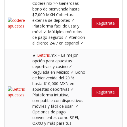
Codere.mx >> Generosas
bono de bienvenida hasta
$7,000 MXN Cobertura
extensa de deportes ✓
Regístrate
Plataforma fácil de usar y
móvil ✓ Múltiples métodos
de pago seguros ✓ Atención
al cliente 24/7 en español ✓
★
Betcris
.mx – La mejor
opción para apuestas
deportivas y casino ✓
Regulada en México ✓ Bono
de bienvenida del 20 %
hasta $10,000 MXN en
apuestas deportivas ✓
Regístrate
Plataforma intuitiva,
compatible con dispositivos
móviles y fácil de usar ✓
Opciones de pago
convenientes como SPEI,
OXXO y más para tus