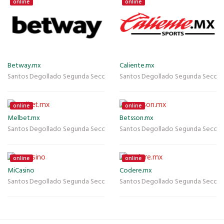
online
online
Betway.mx
Caliente.mx
Santos Degollado Segunda Sección
Santos Degollado Segunda Secció
online
online
Melbet.mx
Betsson.mx
Santos Degollado Segunda Sección
Santos Degollado Segunda Secció
online
online
MiCasino
Codere.mx
Santos Degollado Segunda Sección
Santos Degollado Segunda Secció