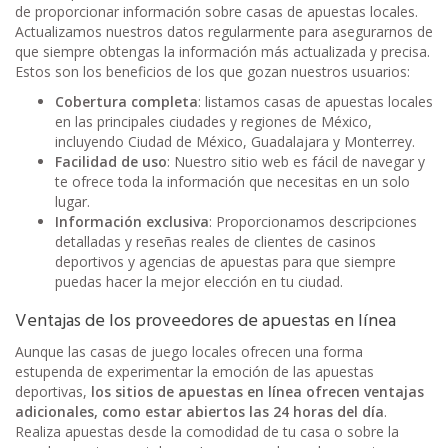
de proporcionar información sobre casas de apuestas locales.
Actualizamos nuestros datos regularmente para asegurarnos de
que siempre obtengas la información más actualizada y precisa.
Estos son los beneficios de los que gozan nuestros usuarios:
Cobertura completa
: listamos casas de apuestas locales
en las principales ciudades y regiones de México,
incluyendo Ciudad de México, Guadalajara y Monterrey.
Facilidad de uso
: Nuestro sitio web es fácil de navegar y
te ofrece toda la información que necesitas en un solo
lugar.
Información exclusiva
: Proporcionamos descripciones
detalladas y reseñas reales de clientes de casinos
deportivos y agencias de apuestas para que siempre
puedas hacer la mejor elección en tu ciudad.
Ventajas de los proveedores de apuestas en línea
Aunque las casas de juego locales ofrecen una forma
estupenda de experimentar la emoción de las apuestas
deportivas,
los sitios de apuestas en línea ofrecen ventajas
adicionales, como estar abiertos las 24 horas del día
.
Realiza apuestas desde la comodidad de tu casa o sobre la