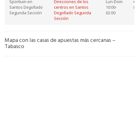
Sportium en
Direcciones de los
Lun-Dom
+52
Santos Degollado
centros en Santos
10:00-
so
Segunda Sección
Degollado Segunda
02:00
Sección
Mapa con las casas de apuestas más cercanas –
Tabasco