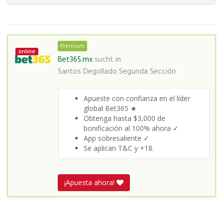
Premium
online
Bet365.mx
sucht in
Santos Degollado Segunda Sección
Apueste con confianza en el líder
global Bet365 ★
Obtenga hasta $3,000 de
bonificación al 100% ahora ✓
App sobresaliente ✓
Se aplican T&C y +18.
¡Apuesta ahora!