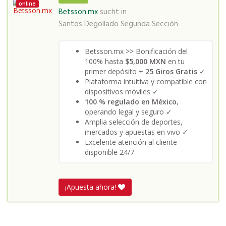
online
Betsson.mx
sucht in
Santos Degollado Segunda Sección
Betsson.mx >> Bonificación del
100% hasta
$5,000 MXN
en tu
primer depósito +
25 Giros Gratis
✓
Plataforma intuitiva y compatible con
dispositivos móviles ✓
100 % regulado en México
,
operando legal y seguro ✓
Amplia selección de deportes,
mercados y apuestas en vivo ✓
Excelente atención al cliente
disponible 24/7
¡Apuesta ahora!