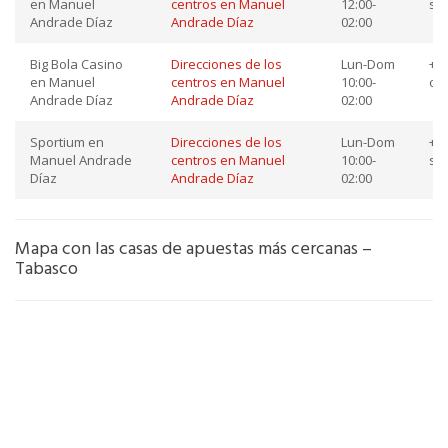
en Manuel
centros en Manuel
12:00-
so
Andrade Díaz
Andrade Díaz
02:00
Big Bola Casino
Direcciones de los
Lun-Dom
+52
en Manuel
centros en Manuel
10:00-
co
Andrade Díaz
Andrade Díaz
02:00
Sportium en
Direcciones de los
Lun-Dom
+52
Manuel Andrade
centros en Manuel
10:00-
so
Díaz
Andrade Díaz
02:00
Mapa con las casas de apuestas más cercanas –
Tabasco