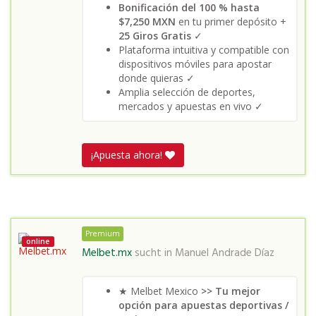
Bonificación del 100 % hasta
$7,250 MXN
en tu primer depósito +
25 Giros Gratis
✓
Plataforma intuitiva y compatible con
dispositivos móviles para apostar
donde quieras ✓
Amplia selección de deportes,
mercados y apuestas en vivo ✓
¡Apuesta ahora!
Premium
online
Melbet.mx
sucht in
Manuel Andrade Díaz
★ Melbet Mexico
>> Tu mejor
opción para apuestas deportivas /