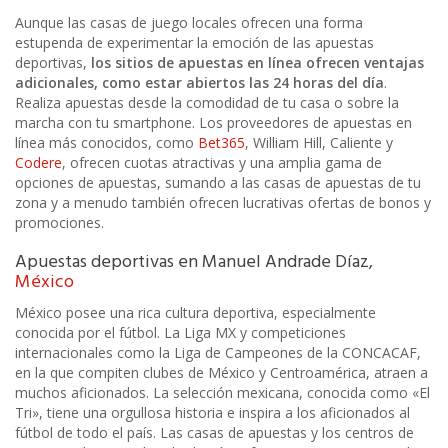
Aunque las casas de juego locales ofrecen una forma
estupenda de experimentar la emoción de las apuestas
deportivas,
los sitios de apuestas en línea ofrecen ventajas
adicionales, como estar abiertos las 24 horas del día
.
Realiza apuestas desde la comodidad de tu casa o sobre la
marcha con tu smartphone. Los proveedores de apuestas en
línea más conocidos, como
Bet365
, William Hill, Caliente y
Codere
, ofrecen cuotas atractivas y una amplia gama de
opciones de apuestas, sumando a las casas de apuestas de tu
zona y a menudo también ofrecen lucrativas ofertas de bonos y
promociones.
Apuestas deportivas en Manuel Andrade Díaz,
México
México posee una rica cultura deportiva, especialmente
conocida por el fútbol. La Liga MX y competiciones
internacionales como la Liga de Campeones de la CONCACAF,
en la que compiten clubes de México y Centroamérica, atraen a
muchos aficionados. La selección mexicana, conocida como «El
Tri», tiene una orgullosa historia e inspira a los aficionados al
fútbol de todo el país. Las casas de apuestas y los centros de