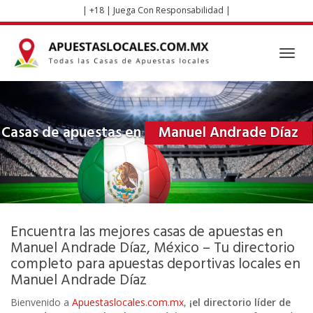
Skip
| +18 | Juega Con Responsabilidad |
to
main
content
Toggl
navig
Casas de apuestas en
Manuel Andrade Díaz
Encuentra las mejores casas de apuestas en
Manuel Andrade Díaz, México – Tu directorio
completo para apuestas deportivas locales en
Manuel Andrade Díaz
Bienvenido a
Apuestaslocales.com.mx
,
¡el directorio líder de