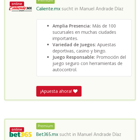
Premium
online
Caliente.mx
sucht in
Manuel Andrade Díaz
Amplia Presencia:
Más de 100
sucursales en muchas ciudades
importantes.
Variedad de Juegos:
Apuestas
deportivas, casino y bingo.
Juego Responsable:
Promoción del
juego seguro con herramientas de
autocontrol.
¡Apuesta ahora!
Premium
online
Bet365.mx
sucht in
Manuel Andrade Díaz