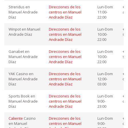
Strendus en
Direcciones de los
Lun-Dom
+52
Manuel Andrade
centros en Manuel
11:00-
ay
Díaz
Andrade Díaz
22:00
Winpot en Manuel
Direcciones de los
Lun-Dom
+52
Andrade Díaz
centros en Manuel
10:00-
so
Andrade Díaz
22:00
Ganabet en
Direcciones de los
Lun-Dom
+52
Manuel Andrade
centros en Manuel
10:00-
so
Díaz
Andrade Díaz
22:00
YAK Casino en
Direcciones de los
Lun-Dom
+52
Manuel Andrade
centros en Manuel
12:00-
co
Díaz
Andrade Díaz
03:00
Sports Book en
Direcciones de los
Lun-Dom
+52
Manuel Andrade
centros en Manuel
9:00-
co
Díaz
Andrade Díaz
23:00
Caliente
Casino
Direcciones de los
Lun-Dom
+52
en Manuel
centros en Manuel
9:00-
co