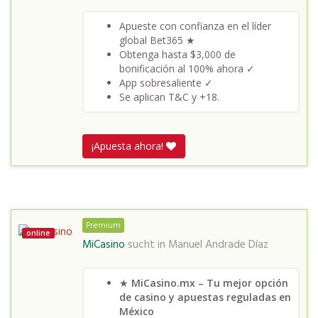
Apueste con confianza en el líder
global Bet365 ★
Obtenga hasta $3,000 de
bonificación al 100% ahora ✓
App sobresaliente ✓
Se aplican T&C y +18.
¡Apuesta ahora!
Premium
online
MiCasino
sucht in
Manuel Andrade Díaz
★
MiCasino.mx – Tu mejor opción
de casino y apuestas reguladas en
México