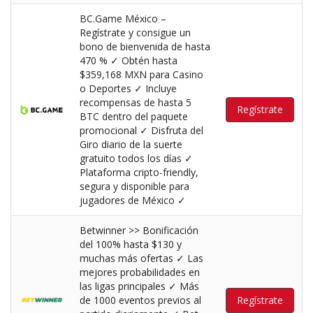
BC.Game México –
Regístrate y consigue un
bono de bienvenida de hasta
470 % ✓ Obtén hasta
$359,168 MXN para Casino
o Deportes ✓ Incluye
recompensas de hasta 5
Regístrate
BTC dentro del paquete
promocional ✓ Disfruta del
Giro diario de la suerte
gratuito todos los días ✓
Plataforma cripto-friendly,
segura y disponible para
jugadores de México ✓
Betwinner >> Bonificación
del 100% hasta $130 y
muchas más ofertas ✓ Las
mejores probabilidades en
las ligas principales ✓ Más
de 1000 eventos previos al
Regístrate