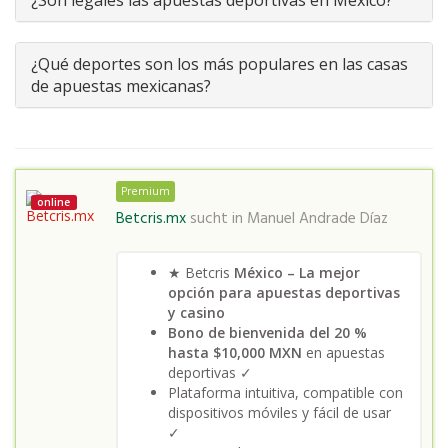
¿Son legales las apuestas deportivas en México?
¿Qué deportes son los más populares en las casas
de apuestas mexicanas?
Premium
online
Betcris.mx
sucht in
Manuel Andrade Díaz
★ Betcris
México – La mejor
opción para apuestas deportivas
y casino
Bono de bienvenida del 20 %
hasta $10,000 MXN
en apuestas
deportivas ✓
Plataforma intuitiva, compatible con
dispositivos móviles y fácil de usar
✓