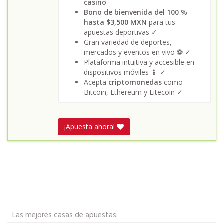
casino
Bono de bienvenida del 100 %
hasta $3,500 MXN
para tus
apuestas deportivas ✓
Gran variedad de deportes,
mercados y eventos en vivo ⚽️ ✓
Plataforma intuitiva y accesible en
dispositivos móviles 📱 ✓
Acepta
criptomonedas
como
Bitcoin, Ethereum y Litecoin ✓
¡Apuesta ahora!
Las mejores casas de apuestas: