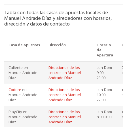
Tabla con todas las casas de apuestas locales de
Manuel Andrade Díaz y alrededores con horarios,
dirección y datos de contacto
Casa de Apuestas
Dirección
Horario
Co
de
Apertura
Caliente en
Direcciones de los
Lun-Dom
018
Manuel Andrade
centros en Manuel
9:00-
co
Díaz
Andrade Díaz
23:00
Codere
en
Direcciones de los
Lun-Dom
+52
Manuel Andrade
centros en Manuel
10:00-
so
Díaz
Andrade Díaz
22:00
PlayCity en
Direcciones de los
Lun-Dom
+52
Manuel Andrade
centros en Manuel
8:00-0:00
at
Díaz
Andrade Díaz