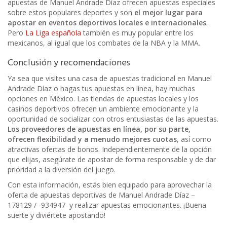
apuestas de Manuel Andrade Díaz ofrecen apuestas especiales
sobre estos populares deportes y son
el mejor lugar para
apostar en eventos deportivos locales e internacionales
.
Pero
La Liga española
también es muy popular entre los
mexicanos, al igual que los combates de la NBA y la MMA.
Conclusión y recomendaciones
Ya sea que visites una casa de apuestas tradicional en Manuel
Andrade Díaz o hagas tus apuestas en línea, hay muchas
opciones en México. Las tiendas de apuestas locales y los
casinos deportivos ofrecen un ambiente emocionante y la
oportunidad de socializar con otros entusiastas de las apuestas.
Los proveedores de apuestas en línea, por su parte,
ofrecen flexibilidad y a menudo mejores cuotas
, así como
atractivas ofertas de bonos. Independientemente de la opción
que elijas, asegúrate de apostar de forma responsable y de dar
prioridad a la diversión del juego.
Con esta información, estás bien equipado para aprovechar la
oferta de apuestas deportivas de Manuel Andrade Díaz –
178129 / -934947 y realizar apuestas emocionantes. ¡Buena
suerte y diviértete apostando!