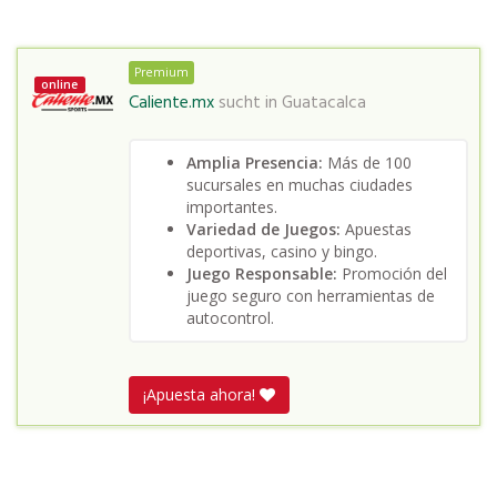
Premium
online
Caliente.mx
sucht in
Guatacalca
Amplia Presencia:
Más de 100
sucursales en muchas ciudades
importantes.
Variedad de Juegos:
Apuestas
deportivas, casino y bingo.
Juego Responsable:
Promoción del
juego seguro con herramientas de
autocontrol.
¡Apuesta ahora!