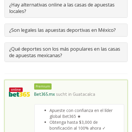
¿Hay alternativas online a las casas de apuestas
locales?
¿Son legales las apuestas deportivas en México?
¿Qué deportes son los más populares en las casas
de apuestas mexicanas?
Premium
online
Bet365.mx
sucht in
Guatacalca
Apueste con confianza en el líder
global Bet365 ★
Obtenga hasta $3,000 de
bonificación al 100% ahora ✓