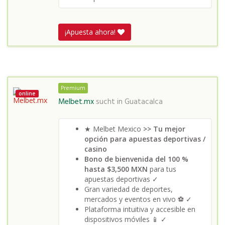
¡Apuesta ahora!
Premium
online
Melbet.mx
sucht in
Guatacalca
★ Melbet Mexico
>> Tu mejor
opción para apuestas deportivas /
casino
Bono de bienvenida del 100 %
hasta $3,500 MXN
para tus
apuestas deportivas ✓
Gran variedad de deportes,
mercados y eventos en vivo ⚽️ ✓
Plataforma intuitiva y accesible en
dispositivos móviles 📱 ✓