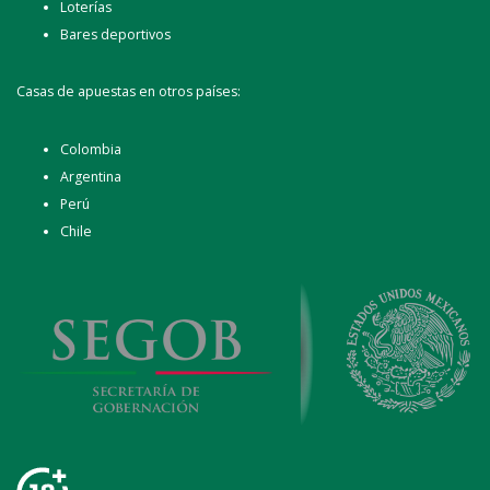
Loterías
Bares deportivos
Casas de apuestas en otros países:
Colombia
Argentina
Perú
Chile