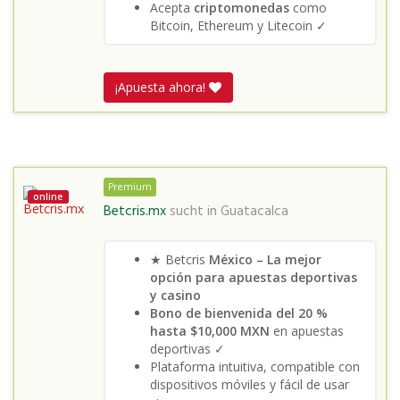
Acepta
criptomonedas
como
Bitcoin, Ethereum y Litecoin ✓
¡Apuesta ahora!
Premium
online
Betcris.mx
sucht in
Guatacalca
★ Betcris
México – La mejor
opción para apuestas deportivas
y casino
Bono de bienvenida del 20 %
hasta $10,000 MXN
en apuestas
deportivas ✓
Plataforma intuitiva, compatible con
dispositivos móviles y fácil de usar