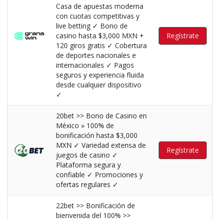
Casa de apuestas moderna
con cuotas competitivas y
live betting ✓ Bono de
casino hasta $3,000 MXN +
Regístrate
120 giros gratis ✓ Cobertura
de deportes nacionales e
internacionales ✓ Pagos
seguros y experiencia fluida
desde cualquier dispositivo
✓
20bet >> Bono de Casino en
México » 100% de
bonificación hasta $3,000
MXN ✓ Variedad extensa de
Regístrate
juegos de casino ✓
Plataforma segura y
confiable ✓ Promociones y
ofertas regulares ✓
22bet >> Bonificación de
bienvenida del 100% >>