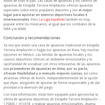
fútbol de todo el país. Las casas de apuestas y los centros de
apuestas de Estapilla Tercera Ampliación ofrecen apuestas
especiales sobre estos populares deportes y son
el mejor
lugar para apostar en eventos deportivos locales e
internacionales
. Pero
La Liga española
también es muy
popular entre los mexicanos, al igual que los combates de la
NBA y la MMA.
Conclusión y recomendaciones
Ya sea que visites una casa de apuestas tradicional en Estapilla
Tercera Ampliación o hagas tus apuestas en línea, hay muchas
opciones en México. Las tiendas de apuestas locales y los
casinos deportivos ofrecen un ambiente emocionante y la
oportunidad de socializar con otros entusiastas de las apuestas.
Los proveedores de apuestas en línea, por su parte,
ofrecen flexibilidad y a menudo mejores cuotas
, así como
atractivas ofertas de bonos. Independientemente de la opción
que elijas, asegúrate de apostar de forma responsable y de dar
prioridad a la diversión del juego.
Con esta información, estás bien equipado para aprovechar la
oferta de apuestas deportivas de Estapilla Tercera Ampliación –
175800 / -913318 y realizar apuestas emocionantes. ¡Buena