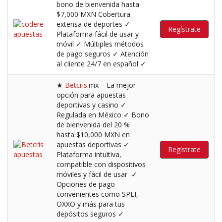
bono de bienvenida hasta
$7,000 MXN Cobertura
extensa de deportes ✓
Regístrate
Plataforma fácil de usar y
móvil ✓ Múltiples métodos
de pago seguros ✓ Atención
al cliente 24/7 en español ✓
★
Betcris
.mx – La mejor
opción para apuestas
deportivas y casino ✓
Regulada en México ✓ Bono
de bienvenida del 20 %
hasta $10,000 MXN en
apuestas deportivas ✓
Regístrate
Plataforma intuitiva,
compatible con dispositivos
móviles y fácil de usar ✓
Opciones de pago
convenientes como SPEI,
OXXO y más para tus
depósitos seguros ✓