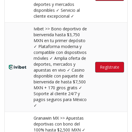
deportes y mercados
disponibles ✓ Servicio al
cliente excepcional ✓
Ivibet >> Bono deportivo de
bienvenida hasta $3,750
MXN en tu primer depósito
✓ Plataforma moderna y
compatible con dispositivos
móviles ✓ Amplia oferta de
deportes, mercados y
Regístrate
apuestas en vivo ✓ Casino
disponible con paquete de
bienvenida de hasta $7,500
MXN + 170 giros gratis ✓
Soporte al cliente 24/7 y
pagos seguros para México
✓
Granawin MX >> Apuestas
deportivas con bono del
100% hasta $2,500 MXN ✓