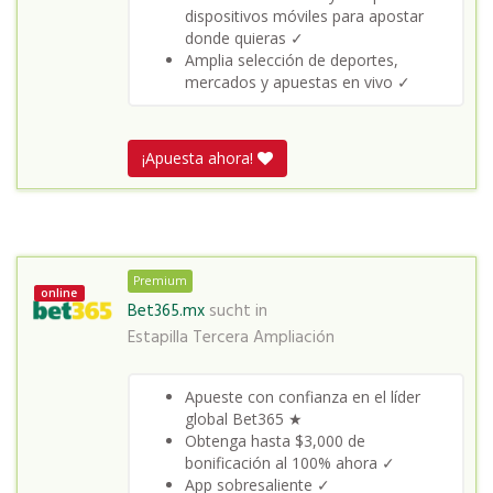
dispositivos móviles para apostar
donde quieras ✓
Amplia selección de deportes,
mercados y apuestas en vivo ✓
¡Apuesta ahora!
Premium
online
Bet365.mx
sucht in
Estapilla Tercera Ampliación
Apueste con confianza en el líder
global Bet365 ★
Obtenga hasta $3,000 de
bonificación al 100% ahora ✓
App sobresaliente ✓