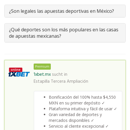
¿Son legales las apuestas deportivas en México?
¿Qué deportes son los más populares en las casas
de apuestas mexicanas?
Premium
online
1xbet.mx
sucht in
Estapilla Tercera Ampliación
Bonificación del 100% hasta $4,550
MXN en su primer depósito ✓
Plataforma intuitiva y fácil de usar ✓
Gran variedad de deportes y
mercados disponibles ✓
Servicio al cliente excepcional ✓