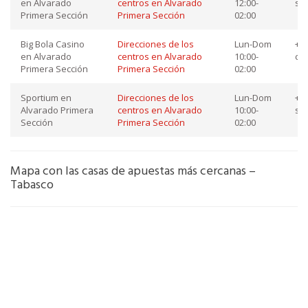
en Alvarado
centros en Alvarado
12:00-
so
Primera Sección
Primera Sección
02:00
Big Bola Casino
Direcciones de los
Lun-Dom
+52
en Alvarado
centros en Alvarado
10:00-
co
Primera Sección
Primera Sección
02:00
Sportium en
Direcciones de los
Lun-Dom
+52
Alvarado Primera
centros en Alvarado
10:00-
so
Sección
Primera Sección
02:00
Mapa con las casas de apuestas más cercanas –
Tabasco