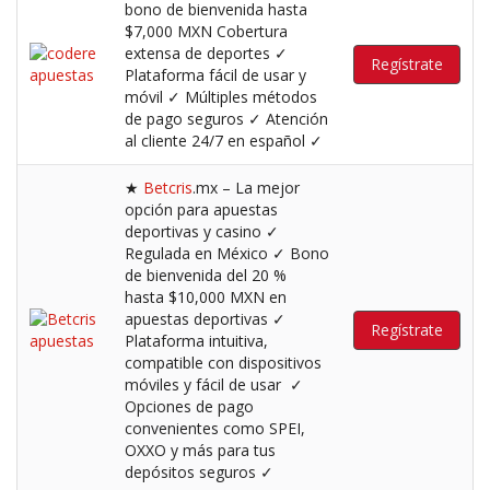
bono de bienvenida hasta
$7,000 MXN Cobertura
extensa de deportes ✓
Regístrate
Plataforma fácil de usar y
móvil ✓ Múltiples métodos
de pago seguros ✓ Atención
al cliente 24/7 en español ✓
★
Betcris
.mx – La mejor
opción para apuestas
deportivas y casino ✓
Regulada en México ✓ Bono
de bienvenida del 20 %
hasta $10,000 MXN en
apuestas deportivas ✓
Regístrate
Plataforma intuitiva,
compatible con dispositivos
móviles y fácil de usar ✓
Opciones de pago
convenientes como SPEI,
OXXO y más para tus
depósitos seguros ✓