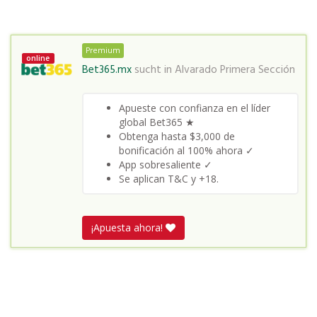
Premium
online
Bet365.mx
sucht in
Alvarado Primera Sección
Apueste con confianza en el líder
global Bet365 ★
Obtenga hasta $3,000 de
bonificación al 100% ahora ✓
App sobresaliente ✓
Se aplican T&C y +18.
¡Apuesta ahora!