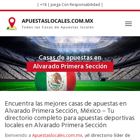
Skip
| +18 | Juega Con Responsabilidad |
to
main
content
Toggl
navig
Casas de apuestas en
Alvarado Primera Sección
Encuentra las mejores casas de apuestas en
Alvarado Primera Sección, México – Tu
directorio completo para apuestas deportivas
locales en Alvarado Primera Sección
Bienvenido a
Apuestaslocales.com.mx
,
¡el directorio líder de