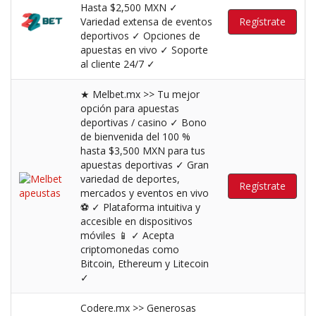
Hasta $2,500 MXN ✓
Variedad extensa de eventos
Regístrate
deportivos ✓ Opciones de
apuestas en vivo ✓ Soporte
al cliente 24/7 ✓
★ Melbet.mx >> Tu mejor
opción para apuestas
deportivas / casino ✓ Bono
de bienvenida del 100 %
hasta $3,500 MXN para tus
apuestas deportivas ✓ Gran
variedad de deportes,
Regístrate
mercados y eventos en vivo
⚽️ ✓ Plataforma intuitiva y
accesible en dispositivos
móviles 📱 ✓ Acepta
criptomonedas como
Bitcoin, Ethereum y Litecoin
✓
Codere.mx >> Generosas