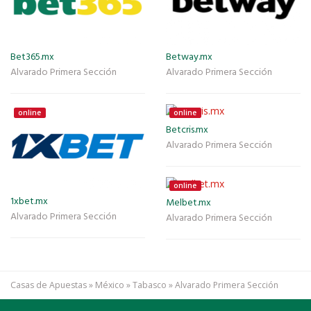
Bet365.mx
Betway.mx
Alvarado Primera Sección
Alvarado Primera Sección
online
online
Betcris.mx
Alvarado Primera Sección
online
1xbet.mx
Melbet.mx
Alvarado Primera Sección
Alvarado Primera Sección
Casas de Apuestas
»
México
»
Tabasco
»
Alvarado Primera Sección