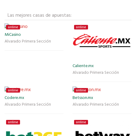
Las mejores casas de apuestas:
online
online
MiCasino
Alvarado Primera Sección
Caliente.mx
Alvarado Primera Sección
online
online
Codere.mx
Betsson.mx
Alvarado Primera Sección
Alvarado Primera Sección
online
online