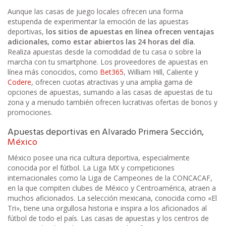
Aunque las casas de juego locales ofrecen una forma
estupenda de experimentar la emoción de las apuestas
deportivas,
los sitios de apuestas en línea ofrecen ventajas
adicionales, como estar abiertos las 24 horas del día
.
Realiza apuestas desde la comodidad de tu casa o sobre la
marcha con tu smartphone. Los proveedores de apuestas en
línea más conocidos, como
Bet365
, William Hill, Caliente y
Codere
, ofrecen cuotas atractivas y una amplia gama de
opciones de apuestas, sumando a las casas de apuestas de tu
zona y a menudo también ofrecen lucrativas ofertas de bonos y
promociones.
Apuestas deportivas en Alvarado Primera Sección,
México
México posee una rica cultura deportiva, especialmente
conocida por el fútbol. La Liga MX y competiciones
internacionales como la Liga de Campeones de la CONCACAF,
en la que compiten clubes de México y Centroamérica, atraen a
muchos aficionados. La selección mexicana, conocida como «El
Tri», tiene una orgullosa historia e inspira a los aficionados al
fútbol de todo el país. Las casas de apuestas y los centros de