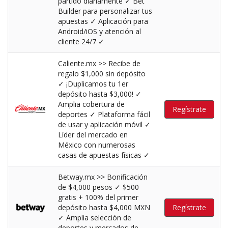
partido diariamente ✓ Bet
Builder para personalizar tus
apuestas ✓ Aplicación para
Android/iOS y atención al
cliente 24/7 ✓
Caliente.mx >> Recibe de
regalo $1,000 sin depósito
✓ ¡Duplicamos tu 1er
depósito hasta $3,000! ✓
Amplia cobertura de
Regístrate
deportes ✓ Plataforma fácil
de usar y aplicación móvil ✓
Líder del mercado en
México con numerosas
casas de apuestas físicas ✓​
Betway.mx >> Bonificación
de $4,000 pesos ✓ $500
gratis + 100% del primer
depósito hasta $4,000 MXN
Regístrate
✓ Amplia selección de
deportes y mercados de