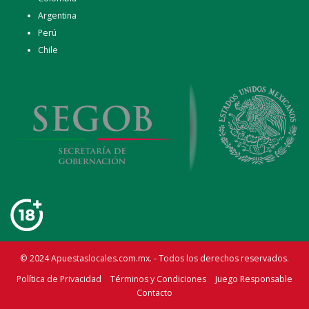
Argentina
Perú
Chile
© 2024 Apuestaslocales.com.mx. - Todos los derechos reservados.
Política de Privacidad
Términos y Condiciones
Juego Responsable
Contacto