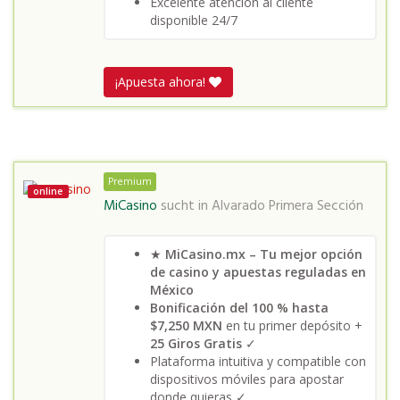
Excelente atención al cliente
disponible 24/7
¡Apuesta ahora!
Premium
online
MiCasino
sucht in
Alvarado Primera Sección
★
MiCasino.mx – Tu mejor opción
de casino y apuestas reguladas en
México
Bonificación del 100 % hasta
$7,250 MXN
en tu primer depósito +
25 Giros Gratis
✓
Plataforma intuitiva y compatible con
dispositivos móviles para apostar
donde quieras ✓