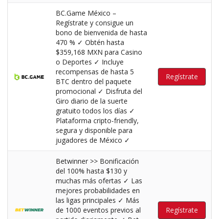
BC.Game México –
Regístrate y consigue un
bono de bienvenida de hasta
470 % ✓ Obtén hasta
$359,168 MXN para Casino
o Deportes ✓ Incluye
recompensas de hasta 5
Regístrate
BTC dentro del paquete
promocional ✓ Disfruta del
Giro diario de la suerte
gratuito todos los días ✓
Plataforma cripto-friendly,
segura y disponible para
jugadores de México ✓
Betwinner >> Bonificación
del 100% hasta $130 y
muchas más ofertas ✓ Las
mejores probabilidades en
las ligas principales ✓ Más
de 1000 eventos previos al
Regístrate