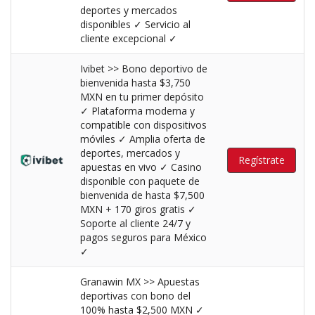
deportes y mercados
disponibles ✓ Servicio al
cliente excepcional ✓
Ivibet >> Bono deportivo de
bienvenida hasta $3,750
MXN en tu primer depósito
✓ Plataforma moderna y
compatible con dispositivos
móviles ✓ Amplia oferta de
deportes, mercados y
Regístrate
apuestas en vivo ✓ Casino
disponible con paquete de
bienvenida de hasta $7,500
MXN + 170 giros gratis ✓
Soporte al cliente 24/7 y
pagos seguros para México
✓
Granawin MX >> Apuestas
deportivas con bono del
100% hasta $2,500 MXN ✓