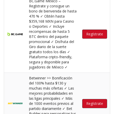
BC.Game México –
Regístrate y consigue un
bono de bienvenida de hasta
470 % ✓ Obtén hasta
$359,168 MXN para Casino
o Deportes ✓ Incluye
recompensas de hasta 5
Regístrate
BTC dentro del paquete
promocional ✓ Disfruta del
Giro diario de la suerte
gratuito todos los días ✓
Plataforma cripto-friendly,
segura y disponible para
jugadores de México ✓
Betwinner >> Bonificación
del 100% hasta $130 y
muchas más ofertas ✓ Las
mejores probabilidades en
las ligas principales ✓ Más
de 1000 eventos previos al
Regístrate
partido diariamente ✓ Bet
Builder para personalizar tus