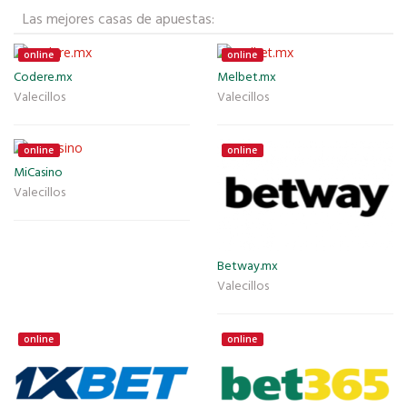
Las mejores casas de apuestas:
online
online
Codere.mx
Melbet.mx
Valecillos
Valecillos
online
online
MiCasino
Valecillos
Betway.mx
Valecillos
online
online