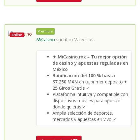
Premium
online
MiCasino
sucht in
Valecillos
★
MiCasino.mx – Tu mejor opción
de casino y apuestas reguladas en
México
Bonificación del 100 % hasta
$7,250 MXN
en tu primer depósito +
25 Giros Gratis
✓
Plataforma intuitiva y compatible con
dispositivos móviles para apostar
donde quieras ✓
Amplia selección de deportes,
mercados y apuestas en vivo ✓