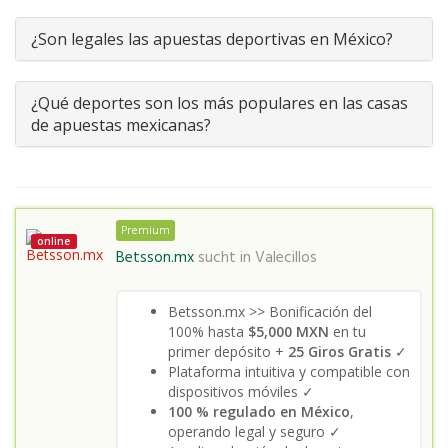
¿Son legales las apuestas deportivas en México?
¿Qué deportes son los más populares en las casas
de apuestas mexicanas?
Premium
online
Betsson.mx
sucht in
Valecillos
Betsson.mx >> Bonificación del
100% hasta
$5,000 MXN
en tu
primer depósito +
25 Giros Gratis
✓
Plataforma intuitiva y compatible con
dispositivos móviles ✓
100 % regulado en México
,
operando legal y seguro ✓