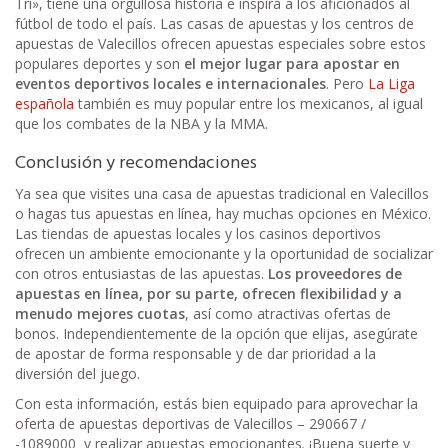
Tri», tiene una orgullosa historia e inspira a los aficionados al
fútbol de todo el país. Las casas de apuestas y los centros de
apuestas de Valecillos ofrecen apuestas especiales sobre estos
populares deportes y son
el mejor lugar para apostar en
eventos deportivos locales e internacionales
. Pero
La Liga
española
también es muy popular entre los mexicanos, al igual
que los combates de la NBA y la MMA.
Conclusión y recomendaciones
Ya sea que visites una casa de apuestas tradicional en Valecillos
o hagas tus apuestas en línea, hay muchas opciones en México.
Las tiendas de apuestas locales y los casinos deportivos
ofrecen un ambiente emocionante y la oportunidad de socializar
con otros entusiastas de las apuestas.
Los proveedores de
apuestas en línea, por su parte, ofrecen flexibilidad y a
menudo mejores cuotas
, así como atractivas ofertas de
bonos. Independientemente de la opción que elijas, asegúrate
de apostar de forma responsable y de dar prioridad a la
diversión del juego.
Con esta información, estás bien equipado para aprovechar la
oferta de apuestas deportivas de Valecillos – 290667 /
-1089000 y realizar apuestas emocionantes. ¡Buena suerte y