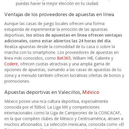
puedas hacer la mejor elección en tu ciudad.
Ventajas de los proveedores de apuestas en línea
Aunque las casas de juego locales ofrecen una forma
estupenda de experimentar la emoción de las apuestas
deportivas,
los sitios de apuestas en línea ofrecen ventajas
adicionales, como estar abiertos las 24 horas del día
.
Realiza apuestas desde la comodidad de tu casa o sobre la
marcha con tu smartphone. Los proveedores de apuestas en
línea más conocidos, como
Bet365
, William Hill, Caliente y
Codere
, ofrecen cuotas atractivas y una amplia gama de
opciones de apuestas, sumando a las casas de apuestas de tu
zona y a menudo también ofrecen lucrativas ofertas de bonos y
promociones.
Apuestas deportivas en Valecillos,
México
México posee una rica cultura deportiva, especialmente
conocida por el fútbol. La Liga MX y competiciones
internacionales como la Liga de Campeones de la CONCACAF,
en la que compiten clubes de México y Centroamérica, atraen a
muchos aficionados. La selección mexicana, conocida como «El