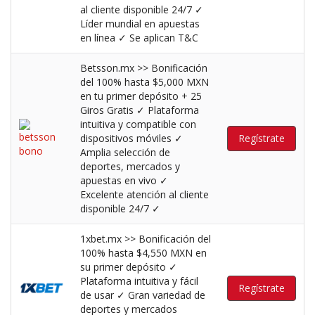
al cliente disponible 24/7 ✓
Líder mundial en apuestas
en línea ✓ Se aplican T&C
Betsson.mx >> Bonificación
del 100% hasta $5,000 MXN
en tu primer depósito + 25
Giros Gratis ✓ Plataforma
intuitiva y compatible con
dispositivos móviles ✓
Regístrate
Amplia selección de
deportes, mercados y
apuestas en vivo ✓
Excelente atención al cliente
disponible 24/7 ✓
1xbet.mx >> Bonificación del
100% hasta $4,550 MXN en
su primer depósito ✓
Plataforma intuitiva y fácil
Regístrate
de usar ✓ Gran variedad de
deportes y mercados