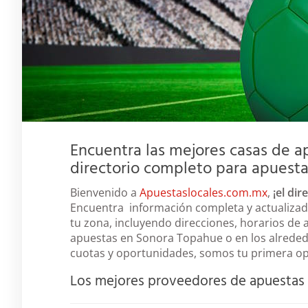
Encuentra las mejores casas de 
directorio completo para apuesta
Bienvenido a
Apuestaslocales.com.mx
,
¡el dir
Encuentra información completa y actualizad
tu zona, incluyendo direcciones, horarios de
apuestas en Sonora Topahue o en los alreded
cuotas y oportunidades, somos tu primera op
Los mejores proveedores de apuestas 