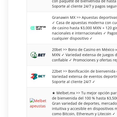
con paquete de bienvenida de hasta 
Soporte al cliente 24/7 y pagos segu
Granawin MX >> Apuestas deportiva
✓ Casa de apuestas moderna con cuot
de casino hasta $3,000 MXN + 120 gi
nacionales e internacionales ✓ Pagos
cualquier dispositivo ✓
20bet >> Bono de Casino en México »
MXN ✓ Variedad extensa de juegos d
confiable ✓ Promociones y ofertas r
22bet >> Bonificación de bienvenid
Variedad extensa de eventos deporti
Soporte al cliente 24/7 ✓
★ Melbet.mx >> Tu mejor opción par
de bienvenida del 100 % hasta $3,5
Gran variedad de deportes, mercados
intuitiva y accesible en dispositivo
como Bitcoin, Ethereum y Litecoin ✓