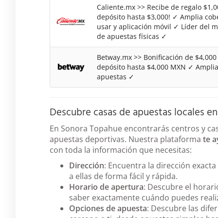
Caliente.mx >> Recibe de regalo $1,0
depósito hasta $3,000! ✓ Amplia cob
usar y aplicación móvil ✓ Líder del
de apuestas físicas ✓​
Betway.mx >> Bonificación de $4,000
depósito hasta $4,000 MXN ✓ Amplia
apuestas ✓
Descubre casas de apuestas locales e
En Sonora Topahue encontrarás centros y ca
apuestas deportivas. Nuestra plataforma
te a
con toda la información que necesitas:
Dirección
: Encuentra la dirección exacta
a ellas de forma fácil y rápida.
Horario de apertura
: Descubre el horari
saber exactamente cuándo puedes realiz
Opciones de apuesta
: Descubre las dif