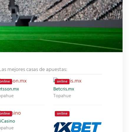
Las mejores casas de apuestas:
online
online
etsson.mx
Betcris.mx
opahue
Topahue
online
online
iCasino
opahue