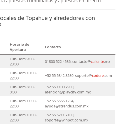
sta apuestas combinadas y apuestas en directo.
 locales de Topahue y alrededores con
o
Horario de
Contacto
Apertura
Lun-Dom 9:00-
01800 522 4536, contacto@
caliente
.mx
23:00
Lun-Dom 10:00-
+52 55 5342 8580, soporte@
codere
.com
22:00
Lun-Dom 8:00-
+52 55 1100 7900,
0:00
atencion@playcity.com.mx
Lun-Dom 11:00-
+52 55 5565 1234,
22:00
ayuda@strendus.com.mx
Lun-Dom 10:00-
+52 55 5211 7100,
22:00
soporte@winpot.com.mx