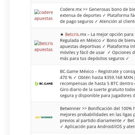
Codere.mx >> Generosas bono de bi
extensa de deportes ✓ Plataforma fá
de pago seguros ✓ Atención al clien
★
Betcris
.mx – La mejor opción para
Regulada en México ✓ Bono de bienv
apuestas deportivas ✓ Plataforma int
móviles y fácil de usar ✓ Opciones 
más para tus depósitos seguros ✓
BC.Game México – Regístrate y cons
470 % ✓ Obtén hasta $359,168 MXN p
recompensas de hasta 5 BTC dentro 
Giro diario de la suerte gratuito todo
segura y disponible para jugadores 
Betwinner >> Bonificación del 100% 
mejores probabilidades en las ligas
previos al partido diariamente ✓ Bet
✓ Aplicación para Android/iOS y aten