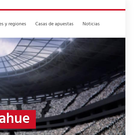
s y regiones
Casas de apuestas
Noticias
ahue