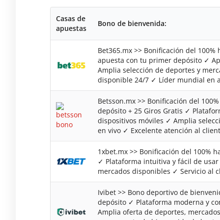
Casas de
Bono de bienvenida:
apuestas
Bet365.mx >> Bonificación del 100% 
apuesta con tu primer depósito ✓ Apl
Amplia selección de deportes y merca
disponible 24/7 ✓ Líder mundial en 
Betsson.mx >> Bonificación del 100%
depósito + 25 Giros Gratis ✓ Platafor
dispositivos móviles ✓ Amplia selec
en vivo ✓ Excelente atención al clien
1xbet.mx >> Bonificación del 100% h
✓ Plataforma intuitiva y fácil de us
mercados disponibles ✓ Servicio al c
Ivibet >> Bono deportivo de bienven
depósito ✓ Plataforma moderna y com
Amplia oferta de deportes, mercados