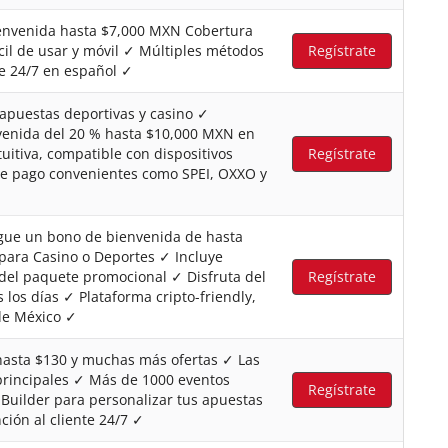
envenida hasta $7,000 MXN Cobertura
cil de usar y móvil ✓ Múltiples métodos
Regístrate
te 24/7 en español ✓
 apuestas deportivas y casino ✓
enida del 20 % hasta $10,000 MXN en
uitiva, compatible con dispositivos
Regístrate
de pago convenientes como SPEI, OXXO y
igue un bono de bienvenida de hasta
ara Casino o Deportes ✓ Incluye
del paquete promocional ✓ Disfruta del
Regístrate
s los días ✓ Plataforma cripto-friendly,
de México ✓
hasta $130 y muchas más ofertas ✓ Las
 principales ✓ Más de 1000 eventos
Regístrate
 Builder para personalizar tus apuestas
ción al cliente 24/7 ✓