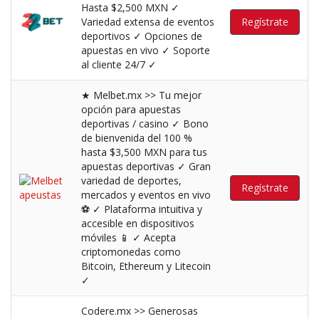
Hasta $2,500 MXN ✓
Variedad extensa de eventos
Regístrate
deportivos ✓ Opciones de
apuestas en vivo ✓ Soporte
al cliente 24/7 ✓
★ Melbet.mx >> Tu mejor
opción para apuestas
deportivas / casino ✓ Bono
de bienvenida del 100 %
hasta $3,500 MXN para tus
apuestas deportivas ✓ Gran
variedad de deportes,
Regístrate
mercados y eventos en vivo
⚽️ ✓ Plataforma intuitiva y
accesible en dispositivos
móviles 📱 ✓ Acepta
criptomonedas como
Bitcoin, Ethereum y Litecoin
✓
Codere.mx >> Generosas