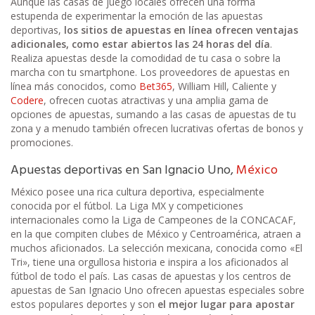
Aunque las casas de juego locales ofrecen una forma
estupenda de experimentar la emoción de las apuestas
deportivas,
los sitios de apuestas en línea ofrecen ventajas
adicionales, como estar abiertos las 24 horas del día
.
Realiza apuestas desde la comodidad de tu casa o sobre la
marcha con tu smartphone. Los proveedores de apuestas en
línea más conocidos, como
Bet365
, William Hill, Caliente y
Codere
, ofrecen cuotas atractivas y una amplia gama de
opciones de apuestas, sumando a las casas de apuestas de tu
zona y a menudo también ofrecen lucrativas ofertas de bonos y
promociones.
Apuestas deportivas en San Ignacio Uno,
México
México posee una rica cultura deportiva, especialmente
conocida por el fútbol. La Liga MX y competiciones
internacionales como la Liga de Campeones de la CONCACAF,
en la que compiten clubes de México y Centroamérica, atraen a
muchos aficionados. La selección mexicana, conocida como «El
Tri», tiene una orgullosa historia e inspira a los aficionados al
fútbol de todo el país. Las casas de apuestas y los centros de
apuestas de San Ignacio Uno ofrecen apuestas especiales sobre
estos populares deportes y son
el mejor lugar para apostar