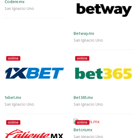
Codere.mx
San Ignacio Uno
Betway.mx
San Ignacio Uno
online
online
1xbet.mx
Bet365.mx
San Ignacio Uno
San Ignacio Uno
online
online
Betcris.mx
San Ignacio Uno