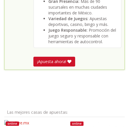
Gran Presencia:
Más de 90
sucursales en muchas ciudades
importantes de México.
Variedad de Juegos:
Apuestas
deportivas, casino, bingo y más.
Juego Responsable:
Promoción del
juego seguro y responsable con
herramientas de autocontrol.
¡Apuesta ahora!
Las mejores casas de apuestas:
online
online