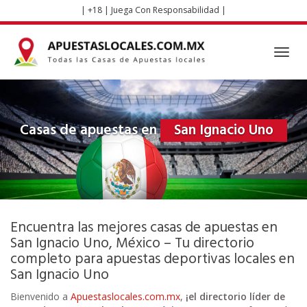
Skip
| +18 | Juega Con Responsabilidad |
to
main
content
Toggl
navig
Casas de apuestas en
San Ignacio Uno
Encuentra las mejores casas de apuestas en
San Ignacio Uno, México – Tu directorio
completo para apuestas deportivas locales en
San Ignacio Uno
Bienvenido a
Apuestaslocales.com.mx
,
¡el directorio líder de