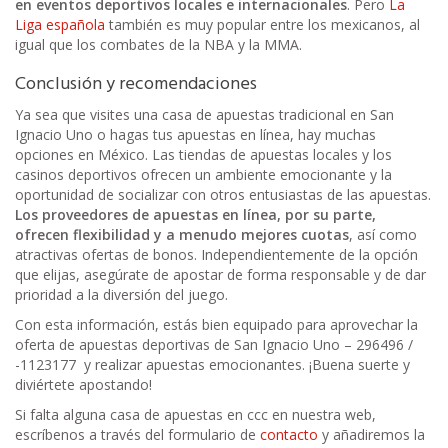
en eventos deportivos locales e internacionales
. Pero
La
Liga española
también es muy popular entre los mexicanos, al
igual que los combates de la NBA y la MMA.
Conclusión y recomendaciones
Ya sea que visites una casa de apuestas tradicional en San
Ignacio Uno o hagas tus apuestas en línea, hay muchas
opciones en México. Las tiendas de apuestas locales y los
casinos deportivos ofrecen un ambiente emocionante y la
oportunidad de socializar con otros entusiastas de las apuestas.
Los proveedores de apuestas en línea, por su parte,
ofrecen flexibilidad y a menudo mejores cuotas
, así como
atractivas ofertas de bonos. Independientemente de la opción
que elijas, asegúrate de apostar de forma responsable y de dar
prioridad a la diversión del juego.
Con esta información, estás bien equipado para aprovechar la
oferta de apuestas deportivas de San Ignacio Uno – 296496 /
-1123177 y realizar apuestas emocionantes. ¡Buena suerte y
diviértete apostando!
Si falta alguna casa de apuestas en ccc en nuestra web,
escríbenos a través del formulario de
contacto
y añadiremos la