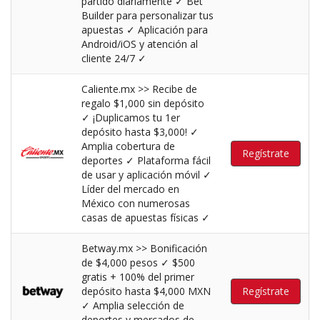
partido diariamente ✓ Bet
Builder para personalizar tus
apuestas ✓ Aplicación para
Android/iOS y atención al
cliente 24/7 ✓
Caliente.mx >> Recibe de
regalo $1,000 sin depósito
✓ ¡Duplicamos tu 1er
depósito hasta $3,000! ✓
Amplia cobertura de
Regístrate
deportes ✓ Plataforma fácil
de usar y aplicación móvil ✓
Líder del mercado en
México con numerosas
casas de apuestas físicas ✓​
Betway.mx >> Bonificación
de $4,000 pesos ✓ $500
gratis + 100% del primer
depósito hasta $4,000 MXN
Regístrate
✓ Amplia selección de
deportes y mercados de