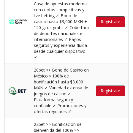
Casa de apuestas moderna
con cuotas competitivas y
live betting ✓ Bono de
casino hasta $3,000 MXN +
Regístrate
120 giros gratis ✓ Cobertura
de deportes nacionales e
internacionales ✓ Pagos
seguros y experiencia fluida
desde cualquier dispositivo
✓
20bet >> Bono de Casino en
México » 100% de
bonificación hasta $3,000
MXN ✓ Variedad extensa de
Regístrate
juegos de casino ✓
Plataforma segura y
confiable ✓ Promociones y
ofertas regulares ✓
22bet >> Bonificación de
bienvenida del 100% >>