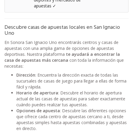
apuestas ✓
Descubre casas de apuestas locales en San Ignacio
Uno
En Sonora San Ignacio Uno encontrarás centros y casas de
apuestas con una amplia gama de opciones de apuestas
deportivas. Nuestra plataforma
te ayudará a encontrar la
casa de apuestas más cercana
con toda la información que
necesitas:
Dirección
: Encuentra la dirección exacta de todas las
sucursales de casas de juego para llegar a ellas de forma
fácil y rápida.
Horario de apertura
: Descubre el horario de apertura
actual de las casas de apuestas para saber exactamente
cuándo puedes realizar tus apuestas.
Opciones de apuesta
: Descubre las diferentes opciones
que ofrece cada centro de apuestas cercano a ti, desde
apuestas simples hasta apuestas combinadas y apuestas
en directo.