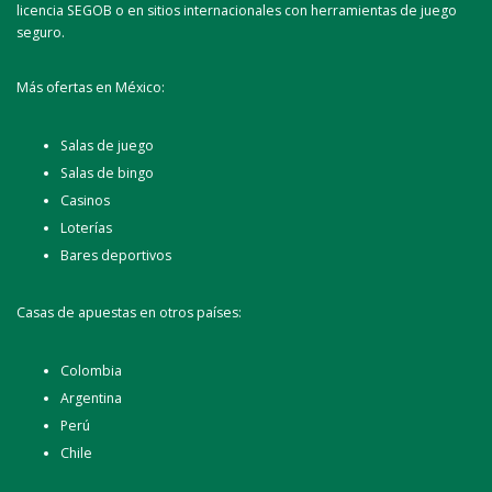
licencia SEGOB o en sitios internacionales con herramientas de juego
seguro.
Más ofertas en México:
Salas de juego
Salas de bingo
Casinos
Loterías
Bares deportivos
Casas de apuestas en otros países:
Colombia
Argentina
Perú
Chile