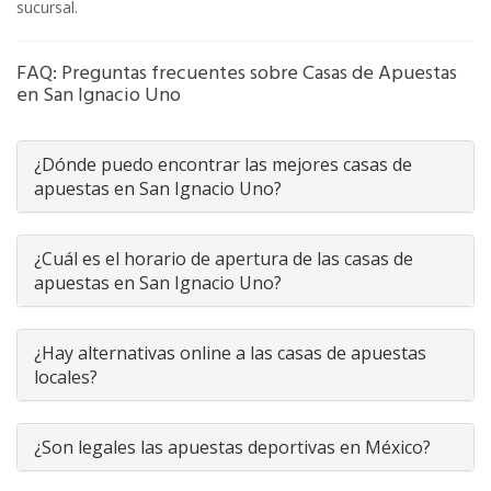
sucursal.
FAQ: Preguntas frecuentes sobre Casas de Apuestas
en San Ignacio Uno
¿Dónde puedo encontrar las mejores casas de
apuestas en San Ignacio Uno?
¿Cuál es el horario de apertura de las casas de
apuestas en San Ignacio Uno?
¿Hay alternativas online a las casas de apuestas
locales?
¿Son legales las apuestas deportivas en México?