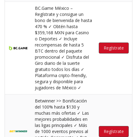
BC.Game México –
Regístrate y consigue un
bono de bienvenida de hasta
470 % ✓ Obtén hasta
$359,168 MXN para Casino
o Deportes ✓ Incluye
recompensas de hasta 5
Regístrate
BTC dentro del paquete
promocional ✓ Disfruta del
Giro diario de la suerte
gratuito todos los días ✓
Plataforma cripto-friendly,
segura y disponible para
jugadores de México ✓
Betwinner >> Bonificación
del 100% hasta $130 y
muchas más ofertas ✓ Las
mejores probabilidades en
las ligas principales ✓ Más
de 1000 eventos previos al
Regístrate