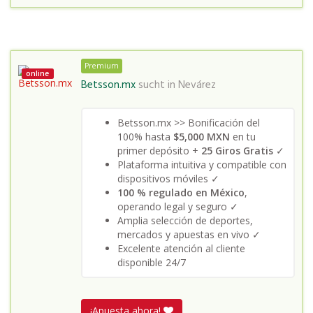
Premium
online
Betsson.mx
sucht in
Nevárez
Betsson.mx >> Bonificación del
100% hasta
$5,000 MXN
en tu
primer depósito +
25 Giros Gratis
✓
Plataforma intuitiva y compatible con
dispositivos móviles ✓
100 % regulado en México
,
operando legal y seguro ✓
Amplia selección de deportes,
mercados y apuestas en vivo ✓
Excelente atención al cliente
disponible 24/7
¡Apuesta ahora!