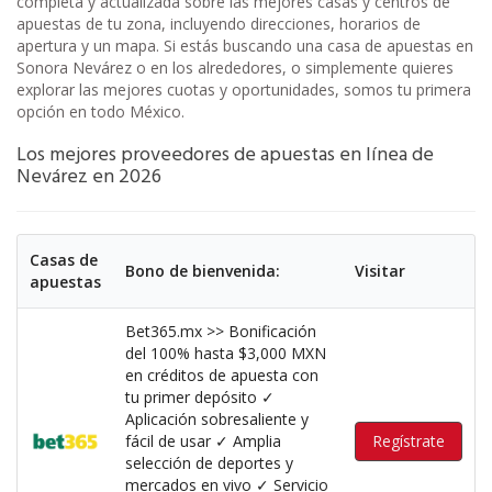
completa y actualizada sobre las mejores casas y centros de
apuestas de tu zona, incluyendo direcciones, horarios de
apertura y un mapa. Si estás buscando una casa de apuestas en
Sonora Nevárez o en los alrededores, o simplemente quieres
explorar las mejores cuotas y oportunidades, somos tu primera
opción en todo México.
Los mejores proveedores de apuestas en línea de
Nevárez en 2026
Casas de
Bono de bienvenida:
Visitar
apuestas
Bet365.mx >> Bonificación
del 100% hasta $3,000 MXN
en créditos de apuesta con
tu primer depósito ✓
Aplicación sobresaliente y
fácil de usar ✓ Amplia
Regístrate
selección de deportes y
mercados en vivo ✓ Servicio