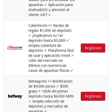
apuestas ✓ Aplicación para
Android/iOS y atención al
cliente 24/7 ✓
Caliente.mx >> Recibe de
regalo $1,000 sin depósito
✓ ¡Duplicamos tu 1er
depósito hasta $3,000! ✓
Amplia cobertura de
Regístrate
deportes ✓ Plataforma fácil
de usar y aplicación móvil ✓
Líder del mercado en
México con numerosas
casas de apuestas físicas ✓​
Betway.mx >> Bonificación
de $4,000 pesos ✓ $500
gratis + 100% del primer
depósito hasta $4,000 MXN
Regístrate
✓ Amplia selección de
deportes y mercados de
apuestas ✓