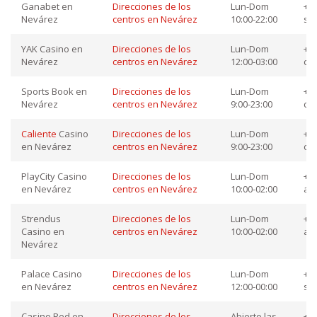
Ganabet en
Direcciones de los
Lun-Dom
+52
Nevárez
centros en Nevárez
10:00-22:00
so
YAK Casino en
Direcciones de los
Lun-Dom
+52
Nevárez
centros en Nevárez
12:00-03:00
co
Sports Book en
Direcciones de los
Lun-Dom
+52
Nevárez
centros en Nevárez
9:00-23:00
co
Caliente
Casino
Direcciones de los
Lun-Dom
+52
en Nevárez
centros en Nevárez
9:00-23:00
co
PlayCity Casino
Direcciones de los
Lun-Dom
+52
en Nevárez
centros en Nevárez
10:00-02:00
at
Strendus
Direcciones de los
Lun-Dom
+52
Casino en
centros en Nevárez
10:00-02:00
ay
Nevárez
Palace Casino
Direcciones de los
Lun-Dom
+52
en Nevárez
centros en Nevárez
12:00-00:00
so
Casino Red en
Direcciones de los
Abierto las
+52