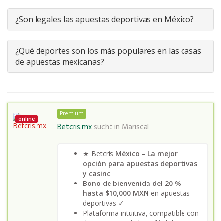
¿Son legales las apuestas deportivas en México?
¿Qué deportes son los más populares en las casas
de apuestas mexicanas?
Premium
online
Betcris.mx
sucht in
Mariscal
★ Betcris
México – La mejor
opción para apuestas deportivas
y casino
Bono de bienvenida del 20 %
hasta $10,000 MXN
en apuestas
deportivas ✓
Plataforma intuitiva, compatible con