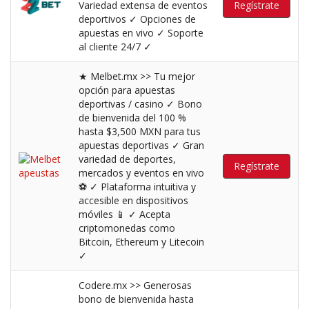
Variedad extensa de eventos
Regístrate
deportivos ✓ Opciones de
apuestas en vivo ✓ Soporte
al cliente 24/7 ✓
★ Melbet.mx >> Tu mejor
opción para apuestas
deportivas / casino ✓ Bono
de bienvenida del 100 %
hasta $3,500 MXN para tus
apuestas deportivas ✓ Gran
variedad de deportes,
Regístrate
mercados y eventos en vivo
⚽️ ✓ Plataforma intuitiva y
accesible en dispositivos
móviles 📱 ✓ Acepta
criptomonedas como
Bitcoin, Ethereum y Litecoin
✓
Codere.mx >> Generosas
bono de bienvenida hasta