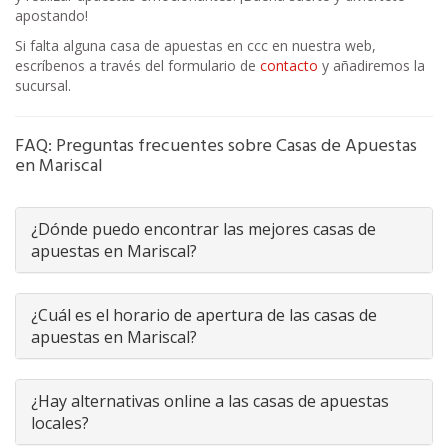
apostando!
Si falta alguna casa de apuestas en ccc en nuestra web,
escríbenos a través del formulario de
contacto
y añadiremos la
sucursal.
FAQ: Preguntas frecuentes sobre Casas de Apuestas
en Mariscal
¿Dónde puedo encontrar las mejores casas de
apuestas en Mariscal?
¿Cuál es el horario de apertura de las casas de
apuestas en Mariscal?
¿Hay alternativas online a las casas de apuestas
locales?