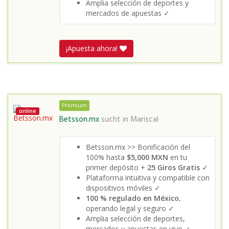
Amplia selección de deportes y
mercados de apuestas ✓
¡Apuesta ahora!
Premium
online
Betsson.mx
sucht in
Mariscal
Betsson.mx >> Bonificación del
100% hasta
$5,000 MXN
en tu
primer depósito +
25 Giros Gratis
✓
Plataforma intuitiva y compatible con
dispositivos móviles ✓
100 % regulado en México
,
operando legal y seguro ✓
Amplia selección de deportes,
mercados y apuestas en vivo ✓