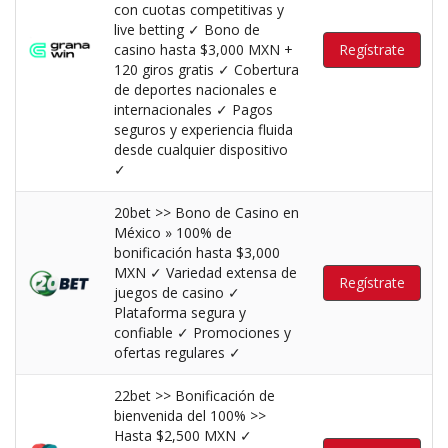
con cuotas competitivas y
live betting ✓ Bono de
casino hasta $3,000 MXN +
Regístrate
120 giros gratis ✓ Cobertura
de deportes nacionales e
internacionales ✓ Pagos
seguros y experiencia fluida
desde cualquier dispositivo
✓
20bet >> Bono de Casino en
México » 100% de
bonificación hasta $3,000
MXN ✓ Variedad extensa de
Regístrate
juegos de casino ✓
Plataforma segura y
confiable ✓ Promociones y
ofertas regulares ✓
22bet >> Bonificación de
bienvenida del 100% >>
Hasta $2,500 MXN ✓