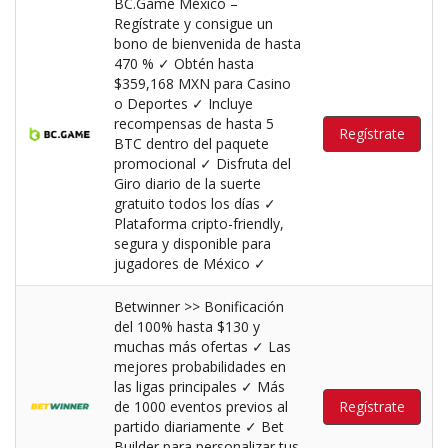
BC.Game México –
Regístrate y consigue un
bono de bienvenida de hasta
470 % ✓ Obtén hasta
$359,168 MXN para Casino
o Deportes ✓ Incluye
recompensas de hasta 5
Regístrate
BTC dentro del paquete
promocional ✓ Disfruta del
Giro diario de la suerte
gratuito todos los días ✓
Plataforma cripto-friendly,
segura y disponible para
jugadores de México ✓
Betwinner >> Bonificación
del 100% hasta $130 y
muchas más ofertas ✓ Las
mejores probabilidades en
las ligas principales ✓ Más
de 1000 eventos previos al
Regístrate
partido diariamente ✓ Bet
Builder para personalizar tus