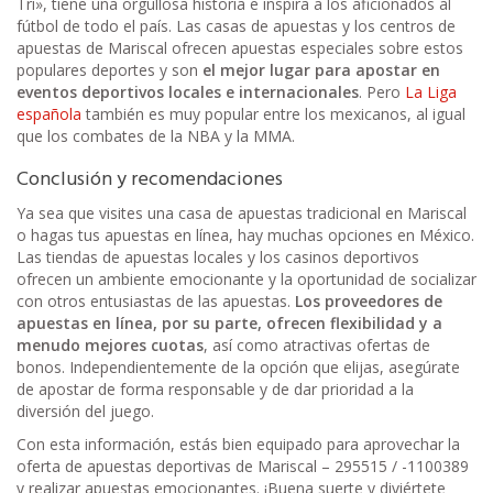
Tri», tiene una orgullosa historia e inspira a los aficionados al
fútbol de todo el país. Las casas de apuestas y los centros de
apuestas de Mariscal ofrecen apuestas especiales sobre estos
populares deportes y son
el mejor lugar para apostar en
eventos deportivos locales e internacionales
. Pero
La Liga
española
también es muy popular entre los mexicanos, al igual
que los combates de la NBA y la MMA.
Conclusión y recomendaciones
Ya sea que visites una casa de apuestas tradicional en Mariscal
o hagas tus apuestas en línea, hay muchas opciones en México.
Las tiendas de apuestas locales y los casinos deportivos
ofrecen un ambiente emocionante y la oportunidad de socializar
con otros entusiastas de las apuestas.
Los proveedores de
apuestas en línea, por su parte, ofrecen flexibilidad y a
menudo mejores cuotas
, así como atractivas ofertas de
bonos. Independientemente de la opción que elijas, asegúrate
de apostar de forma responsable y de dar prioridad a la
diversión del juego.
Con esta información, estás bien equipado para aprovechar la
oferta de apuestas deportivas de Mariscal – 295515 / -1100389
y realizar apuestas emocionantes. ¡Buena suerte y diviértete