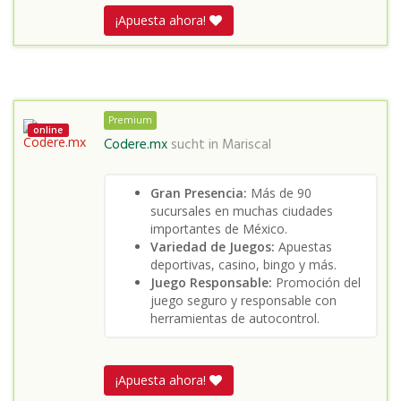
¡Apuesta ahora!
Premium
online
Codere.mx
sucht in
Mariscal
Gran Presencia:
Más de 90
sucursales en muchas ciudades
importantes de México.
Variedad de Juegos:
Apuestas
deportivas, casino, bingo y más.
Juego Responsable:
Promoción del
juego seguro y responsable con
herramientas de autocontrol.
¡Apuesta ahora!