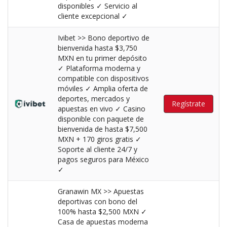
disponibles ✓ Servicio al
cliente excepcional ✓
Ivibet >> Bono deportivo de
bienvenida hasta $3,750
MXN en tu primer depósito
✓ Plataforma moderna y
compatible con dispositivos
móviles ✓ Amplia oferta de
deportes, mercados y
Regístrate
apuestas en vivo ✓ Casino
disponible con paquete de
bienvenida de hasta $7,500
MXN + 170 giros gratis ✓
Soporte al cliente 24/7 y
pagos seguros para México
✓
Granawin MX >> Apuestas
deportivas con bono del
100% hasta $2,500 MXN ✓
Casa de apuestas moderna