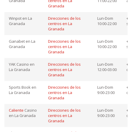
Granada
centros en La
11:00-22:00
ay
Granada
Winpot en La
Direcciones de los
Lun-Dom
+52
Granada
centros en La
10:00-22:00
so
Granada
Ganabet en La
Direcciones de los
Lun-Dom
+52
Granada
centros en La
10:00-22:00
so
Granada
YAK Casino en
Direcciones de los
Lun-Dom
+52
La Granada
centros en La
12:00-03:00
co
Granada
Sports Book en
Direcciones de los
Lun-Dom
+52
La Granada
centros en La
9:00-23:00
co
Granada
Caliente
Casino
Direcciones de los
Lun-Dom
+52
en La Granada
centros en La
9:00-23:00
co
Granada