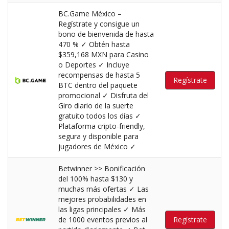
BC.Game México –
Regístrate y consigue un
bono de bienvenida de hasta
470 % ✓ Obtén hasta
$359,168 MXN para Casino
o Deportes ✓ Incluye
recompensas de hasta 5
Regístrate
BTC dentro del paquete
promocional ✓ Disfruta del
Giro diario de la suerte
gratuito todos los días ✓
Plataforma cripto-friendly,
segura y disponible para
jugadores de México ✓
Betwinner >> Bonificación
del 100% hasta $130 y
muchas más ofertas ✓ Las
mejores probabilidades en
las ligas principales ✓ Más
de 1000 eventos previos al
Regístrate