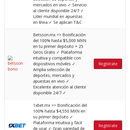
mercados en vivo ✓ Servicio
al cliente disponible 24/7 ✓
Líder mundial en apuestas
en línea ✓ Se aplican T&C
Betsson.mx >> Bonificación
del 100% hasta $5,000 MXN
en tu primer depósito + 25
Giros Gratis ✓ Plataforma
intuitiva y compatible con
dispositivos móviles ✓
Regístrate
Amplia selección de
deportes, mercados y
apuestas en vivo ✓
Excelente atención al cliente
disponible 24/7 ✓
1xbet.mx >> Bonificación del
100% hasta $4,550 MXN en
su primer depósito ✓
Plataforma intuitiva y fácil
Regístrate
de usar ✓ Gran variedad de