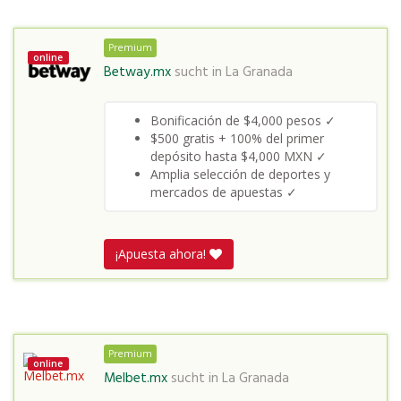
Premium
online
Betway.mx
sucht in
La Granada
Bonificación de $4,000 pesos ✓
$500 gratis + 100% del primer
depósito hasta $4,000 MXN ✓
Amplia selección de deportes y
mercados de apuestas ✓
¡Apuesta ahora!
Premium
online
Melbet.mx
sucht in
La Granada