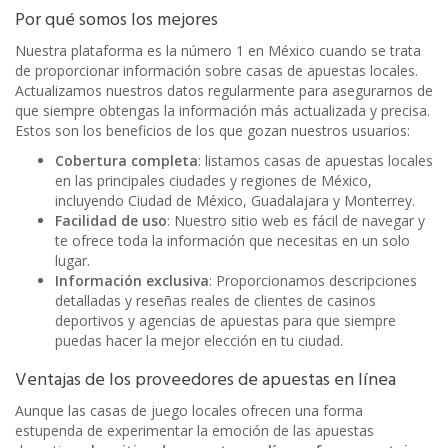
Por qué somos los mejores
Nuestra plataforma es la número 1 en México cuando se trata
de proporcionar información sobre casas de apuestas locales.
Actualizamos nuestros datos regularmente para asegurarnos de
que siempre obtengas la información más actualizada y precisa.
Estos son los beneficios de los que gozan nuestros usuarios:
Cobertura completa
: listamos casas de apuestas locales
en las principales ciudades y regiones de México,
incluyendo Ciudad de México, Guadalajara y Monterrey.
Facilidad de uso
: Nuestro sitio web es fácil de navegar y
te ofrece toda la información que necesitas en un solo
lugar.
Información exclusiva
: Proporcionamos descripciones
detalladas y reseñas reales de clientes de casinos
deportivos y agencias de apuestas para que siempre
puedas hacer la mejor elección en tu ciudad.
Ventajas de los proveedores de apuestas en línea
Aunque las casas de juego locales ofrecen una forma
estupenda de experimentar la emoción de las apuestas