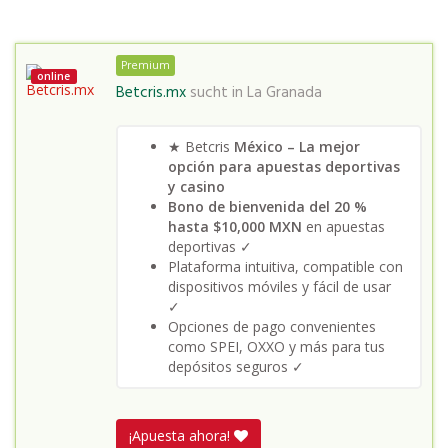
Premium
online
Betcris.mx
sucht in
La Granada
★ Betcris
México – La mejor
opción para apuestas deportivas
y casino
Bono de bienvenida del 20 %
hasta $10,000 MXN
en apuestas
deportivas ✓
Plataforma intuitiva, compatible con
dispositivos móviles y fácil de usar
✓
Opciones de pago convenientes
como SPEI, OXXO y más para tus
depósitos seguros ✓
¡Apuesta ahora!