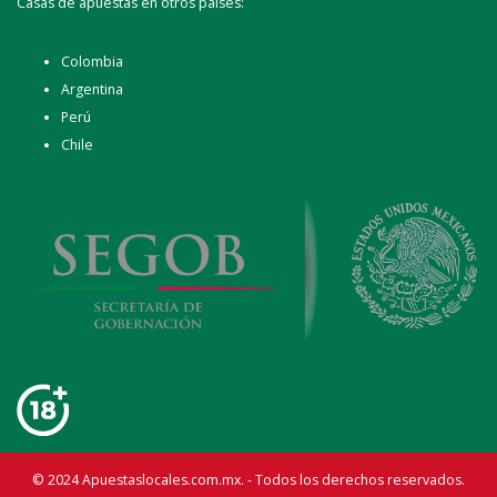
Casas de apuestas en otros países:
Colombia
Argentina
Perú
Chile
© 2024 Apuestaslocales.com.mx. - Todos los derechos reservados.