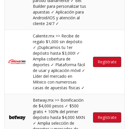
partido diariamente ✓ Bet
Builder para personalizar tus
apuestas ✓ Aplicación para
Android/iOS y atención al
cliente 24/7 ✓
Caliente.mx >> Recibe de
regalo $1,000 sin depósito
✓ ¡Duplicamos tu 1er
depósito hasta $3,000! ✓
Amplia cobertura de
Regístrate
deportes ✓ Plataforma fácil
de usar y aplicación móvil ✓
Líder del mercado en
México con numerosas
casas de apuestas físicas ✓​
Betway.mx >> Bonificación
de $4,000 pesos ✓ $500
gratis + 100% del primer
depósito hasta $4,000 MXN
Regístrate
✓ Amplia selección de
deportes y mercados de