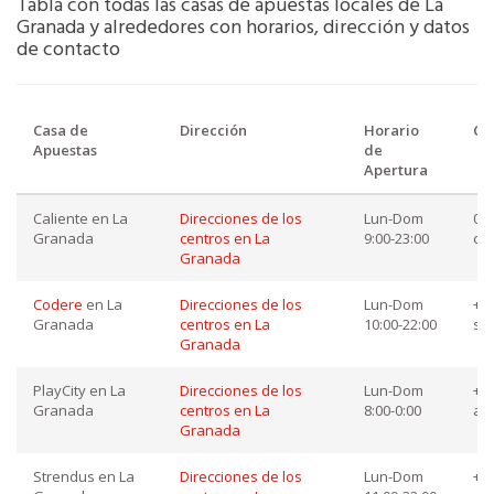
Tabla con todas las casas de apuestas locales de La
Granada y alrededores con horarios, dirección y datos
de contacto
Casa de
Dirección
Horario
Co
Apuestas
de
Apertura
Caliente en La
Direcciones de los
Lun-Dom
018
Granada
centros en La
9:00-23:00
co
Granada
Codere
en La
Direcciones de los
Lun-Dom
+52
Granada
centros en La
10:00-22:00
so
Granada
PlayCity en La
Direcciones de los
Lun-Dom
+52
Granada
centros en La
8:00-0:00
at
Granada
Strendus en La
Direcciones de los
Lun-Dom
+52