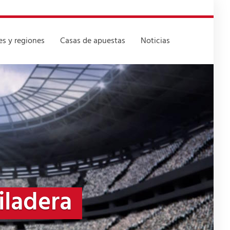
s y regiones
Casas de apuestas
Noticias
iladera