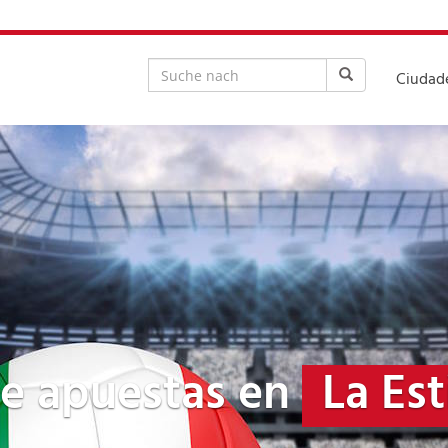
Ciudade
de apuestas en
La Est