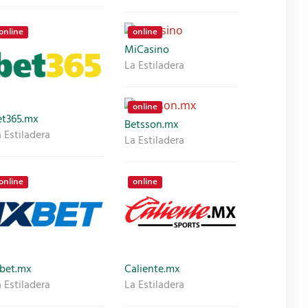
online
online
MiCasino
La Estiladera
online
et365.mx
Betsson.mx
 Estiladera
La Estiladera
online
online
xbet.mx
Caliente.mx
 Estiladera
La Estiladera