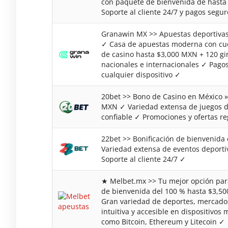
con paquete de bienvenida de hasta 
Soporte al cliente 24/7 y pagos segu
Granawin MX >> Apuestas deportiva
✓ Casa de apuestas moderna con cuot
de casino hasta $3,000 MXN + 120 gi
nacionales e internacionales ✓ Pagos
cualquier dispositivo ✓
20bet >> Bono de Casino en México »
MXN ✓ Variedad extensa de juegos d
confiable ✓ Promociones y ofertas r
22bet >> Bonificación de bienvenid
Variedad extensa de eventos deporti
Soporte al cliente 24/7 ✓
★ Melbet.mx >> Tu mejor opción par
de bienvenida del 100 % hasta $3,5
Gran variedad de deportes, mercados
intuitiva y accesible en dispositivo
como Bitcoin, Ethereum y Litecoin ✓