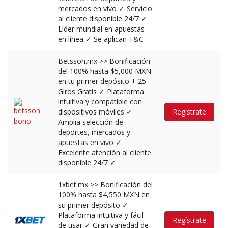
mercados en vivo ✓ Servicio
al cliente disponible 24/7 ✓
Líder mundial en apuestas
en línea ✓ Se aplican T&C
Betsson.mx >> Bonificación
del 100% hasta $5,000 MXN
en tu primer depósito + 25
Giros Gratis ✓ Plataforma
intuitiva y compatible con
dispositivos móviles ✓
Regístrate
Amplia selección de
deportes, mercados y
apuestas en vivo ✓
Excelente atención al cliente
disponible 24/7 ✓
1xbet.mx >> Bonificación del
100% hasta $4,550 MXN en
su primer depósito ✓
Plataforma intuitiva y fácil
Regístrate
de usar ✓ Gran variedad de