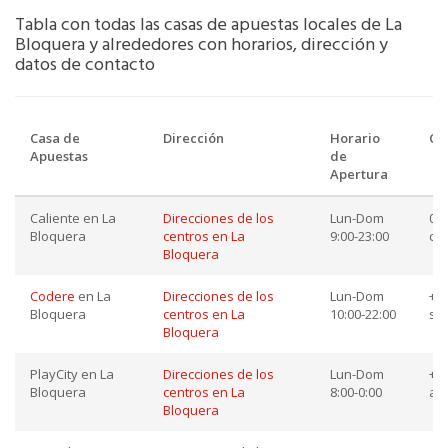
Tabla con todas las casas de apuestas locales de La
Bloquera y alrededores con horarios, dirección y
datos de contacto
Casa de
Dirección
Horario
Co
Apuestas
de
Apertura
Caliente en La
Direcciones de los
Lun-Dom
018
Bloquera
centros en La
9:00-23:00
co
Bloquera
Codere
en La
Direcciones de los
Lun-Dom
+52
Bloquera
centros en La
10:00-22:00
so
Bloquera
PlayCity en La
Direcciones de los
Lun-Dom
+52
Bloquera
centros en La
8:00-0:00
at
Bloquera