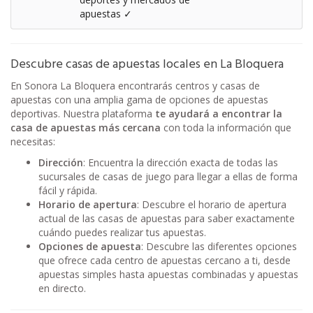
apuestas ✓
Descubre casas de apuestas locales en La Bloquera
En Sonora La Bloquera encontrarás centros y casas de
apuestas con una amplia gama de opciones de apuestas
deportivas. Nuestra plataforma
te ayudará a encontrar la
casa de apuestas más cercana
con toda la información que
necesitas:
Dirección
: Encuentra la dirección exacta de todas las
sucursales de casas de juego para llegar a ellas de forma
fácil y rápida.
Horario de apertura
: Descubre el horario de apertura
actual de las casas de apuestas para saber exactamente
cuándo puedes realizar tus apuestas.
Opciones de apuesta
: Descubre las diferentes opciones
que ofrece cada centro de apuestas cercano a ti, desde
apuestas simples hasta apuestas combinadas y apuestas
en directo.