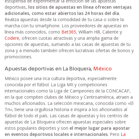
estupenda de experimentar la emoción de las apuestas
deportivas,
los sitios de apuestas en línea ofrecen ventajas
adicionales, como estar abiertos las 24 horas del día
.
Realiza apuestas desde la comodidad de tu casa o sobre la
marcha con tu smartphone. Los proveedores de apuestas en
línea más conocidos, como
Bet365
, William Hill, Caliente y
Codere
, ofrecen cuotas atractivas y una amplia gama de
opciones de apuestas, sumando a las casas de apuestas de tu
zona y a menudo también ofrecen lucrativas ofertas de bonos y
promociones.
Apuestas deportivas en La Bloquera,
México
México posee una rica cultura deportiva, especialmente
conocida por el fútbol. La Liga MX y competiciones
internacionales como la Liga de Campeones de la CONCACAF,
en la que compiten clubes de México y Centroamérica, atraen a
muchos aficionados. La selección mexicana, conocida como «El
Tri», tiene una orgullosa historia e inspira a los aficionados al
fútbol de todo el país. Las casas de apuestas y los centros de
apuestas de La Bloquera ofrecen apuestas especiales sobre
estos populares deportes y son
el mejor lugar para apostar
en eventos deportivos locales e internacionales
. Pero
La