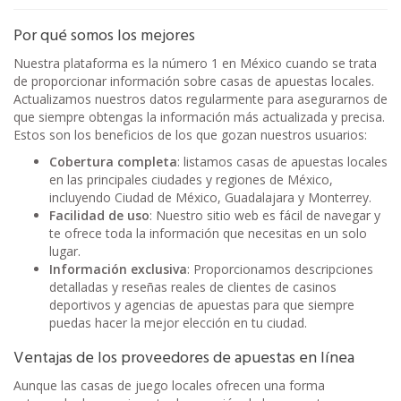
Por qué somos los mejores
Nuestra plataforma es la número 1 en México cuando se trata
de proporcionar información sobre casas de apuestas locales.
Actualizamos nuestros datos regularmente para asegurarnos de
que siempre obtengas la información más actualizada y precisa.
Estos son los beneficios de los que gozan nuestros usuarios:
Cobertura completa
: listamos casas de apuestas locales
en las principales ciudades y regiones de México,
incluyendo Ciudad de México, Guadalajara y Monterrey.
Facilidad de uso
: Nuestro sitio web es fácil de navegar y
te ofrece toda la información que necesitas en un solo
lugar.
Información exclusiva
: Proporcionamos descripciones
detalladas y reseñas reales de clientes de casinos
deportivos y agencias de apuestas para que siempre
puedas hacer la mejor elección en tu ciudad.
Ventajas de los proveedores de apuestas en línea
Aunque las casas de juego locales ofrecen una forma