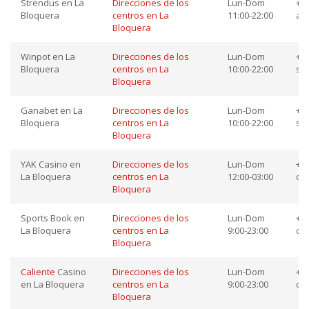
Strendus en La
Direcciones de los
Lun-Dom
+52
Bloquera
centros en La
11:00-22:00
ay
Bloquera
Winpot en La
Direcciones de los
Lun-Dom
+52
Bloquera
centros en La
10:00-22:00
so
Bloquera
Ganabet en La
Direcciones de los
Lun-Dom
+52
Bloquera
centros en La
10:00-22:00
so
Bloquera
YAK Casino en
Direcciones de los
Lun-Dom
+52
La Bloquera
centros en La
12:00-03:00
co
Bloquera
Sports Book en
Direcciones de los
Lun-Dom
+52
La Bloquera
centros en La
9:00-23:00
co
Bloquera
Caliente
Casino
Direcciones de los
Lun-Dom
+52
en La Bloquera
centros en La
9:00-23:00
co
Bloquera