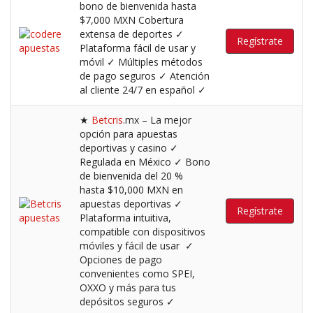
bono de bienvenida hasta
$7,000 MXN Cobertura
extensa de deportes ✓
Regístrate
Plataforma fácil de usar y
móvil ✓ Múltiples métodos
de pago seguros ✓ Atención
al cliente 24/7 en español ✓
★
Betcris
.mx – La mejor
opción para apuestas
deportivas y casino ✓
Regulada en México ✓ Bono
de bienvenida del 20 %
hasta $10,000 MXN en
apuestas deportivas ✓
Regístrate
Plataforma intuitiva,
compatible con dispositivos
móviles y fácil de usar ✓
Opciones de pago
convenientes como SPEI,
OXXO y más para tus
depósitos seguros ✓