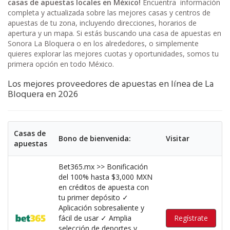
casas de apuestas locales en México!
Encuentra información
completa y actualizada sobre las mejores casas y centros de
apuestas de tu zona, incluyendo direcciones, horarios de
apertura y un mapa. Si estás buscando una casa de apuestas en
Sonora La Bloquera o en los alrededores, o simplemente
quieres explorar las mejores cuotas y oportunidades, somos tu
primera opción en todo México.
Los mejores proveedores de apuestas en línea de La
Bloquera en 2026
Casas de
Bono de bienvenida:
Visitar
apuestas
Bet365.mx >> Bonificación
del 100% hasta $3,000 MXN
en créditos de apuesta con
tu primer depósito ✓
Aplicación sobresaliente y
fácil de usar ✓ Amplia
Regístrate
selección de deportes y