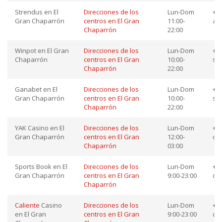
Strendus en El
Direcciones de los
Lun-Dom
+52
Gran Chaparrón
centros en El Gran
11:00-
ay
Chaparrón
22:00
Winpot en El Gran
Direcciones de los
Lun-Dom
+52
Chaparrón
centros en El Gran
10:00-
so
Chaparrón
22:00
Ganabet en El
Direcciones de los
Lun-Dom
+52
Gran Chaparrón
centros en El Gran
10:00-
so
Chaparrón
22:00
YAK Casino en El
Direcciones de los
Lun-Dom
+52
Gran Chaparrón
centros en El Gran
12:00-
co
Chaparrón
03:00
Sports Book en El
Direcciones de los
Lun-Dom
+52
Gran Chaparrón
centros en El Gran
9:00-23:00
co
Chaparrón
Caliente
Casino
Direcciones de los
Lun-Dom
+52
en El Gran
centros en El Gran
9:00-23:00
co