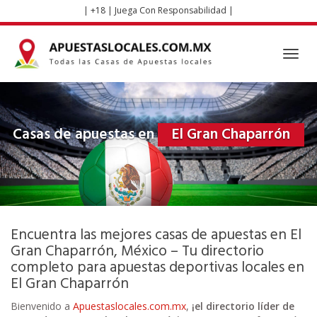
Skip
| +18 | Juega Con Responsabilidad |
to
main
content
Toggl
navig
Casas de apuestas en
El Gran Chaparrón
Encuentra las mejores casas de apuestas en El
Gran Chaparrón, México – Tu directorio
completo para apuestas deportivas locales en
El Gran Chaparrón
Bienvenido a
Apuestaslocales.com.mx
,
¡el directorio líder de