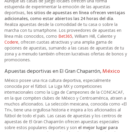
Aunque las casas de juego locales ofrecen una forma
estupenda de experimentar la emoción de las apuestas
deportivas,
los sitios de apuestas en línea ofrecen ventajas
adicionales, como estar abiertos las 24 horas del día
.
Realiza apuestas desde la comodidad de tu casa o sobre la
marcha con tu smartphone. Los proveedores de apuestas en
línea más conocidos, como
Bet365
, William Hill, Caliente y
Codere
, ofrecen cuotas atractivas y una amplia gama de
opciones de apuestas, sumando a las casas de apuestas de tu
zona y a menudo también ofrecen lucrativas ofertas de bonos y
promociones.
Apuestas deportivas en El Gran Chaparrón,
México
México posee una rica cultura deportiva, especialmente
conocida por el fútbol. La Liga MX y competiciones
internacionales como la Liga de Campeones de la CONCACAF,
en la que compiten clubes de México y Centroamérica, atraen a
muchos aficionados. La selección mexicana, conocida como «El
Tri», tiene una orgullosa historia e inspira a los aficionados al
fútbol de todo el país. Las casas de apuestas y los centros de
apuestas de El Gran Chaparrón ofrecen apuestas especiales
sobre estos populares deportes y son
el mejor lugar para