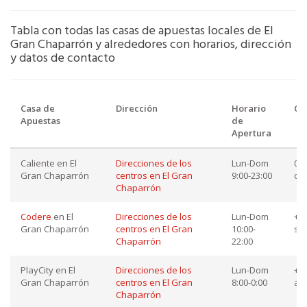
Tabla con todas las casas de apuestas locales de El
Gran Chaparrón y alrededores con horarios, dirección
y datos de contacto
Casa de
Dirección
Horario
Co
Apuestas
de
Apertura
Caliente en El
Direcciones de los
Lun-Dom
018
Gran Chaparrón
centros en El Gran
9:00-23:00
co
Chaparrón
Codere
en El
Direcciones de los
Lun-Dom
+52
Gran Chaparrón
centros en El Gran
10:00-
so
Chaparrón
22:00
PlayCity en El
Direcciones de los
Lun-Dom
+52
Gran Chaparrón
centros en El Gran
8:00-0:00
at
Chaparrón