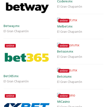
Codere.mx
El Gran Chaparrón
online
Betway.mx
Melbet.mx
El Gran Chaparrón
El Gran Chaparrón
online
online
Betsson.mx
El Gran Chaparrón
online
Bet365.mx
Betcris.mx
El Gran Chaparrón
El Gran Chaparrón
online
online
MiCasino