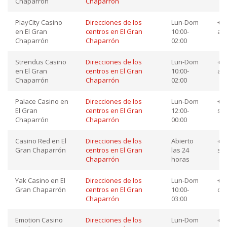
Chaparrón
Chaparrón
PlayCity Casino
Direcciones de los
Lun-Dom
+52
en El Gran
centros en El Gran
10:00-
at
Chaparrón
Chaparrón
02:00
Strendus Casino
Direcciones de los
Lun-Dom
+52
en El Gran
centros en El Gran
10:00-
ay
Chaparrón
Chaparrón
02:00
Palace Casino en
Direcciones de los
Lun-Dom
+52
El Gran
centros en El Gran
12:00-
so
Chaparrón
Chaparrón
00:00
Casino Red en El
Direcciones de los
Abierto
+52
Gran Chaparrón
centros en El Gran
las 24
so
Chaparrón
horas
Yak Casino en El
Direcciones de los
Lun-Dom
+52
Gran Chaparrón
centros en El Gran
10:00-
co
Chaparrón
03:00
Emotion Casino
Direcciones de los
Lun-Dom
+52