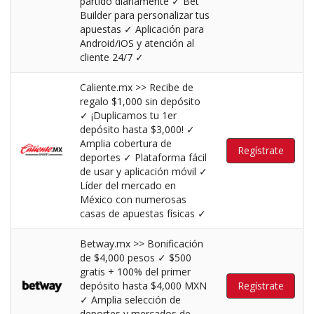
partido diariamente ✓ Bet
Builder para personalizar tus
apuestas ✓ Aplicación para
Android/iOS y atención al
cliente 24/7 ✓
Caliente.mx >> Recibe de
regalo $1,000 sin depósito
✓ ¡Duplicamos tu 1er
depósito hasta $3,000! ✓
Amplia cobertura de
Regístrate
deportes ✓ Plataforma fácil
de usar y aplicación móvil ✓
Líder del mercado en
México con numerosas
casas de apuestas físicas ✓​
Betway.mx >> Bonificación
de $4,000 pesos ✓ $500
gratis + 100% del primer
depósito hasta $4,000 MXN
Regístrate
✓ Amplia selección de
deportes y mercados de