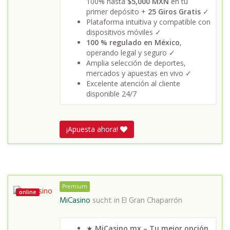
100% hasta
$5,000 MXN
en tu
primer depósito +
25 Giros Gratis
✓
Plataforma intuitiva y compatible con
dispositivos móviles ✓
100 % regulado en México
,
operando legal y seguro ✓
Amplia selección de deportes,
mercados y apuestas en vivo ✓
Excelente atención al cliente
disponible 24/7
¡Apuesta ahora!
Premium
online
MiCasino
sucht in
El Gran Chaparrón
★
MiCasino.mx – Tu mejor opción