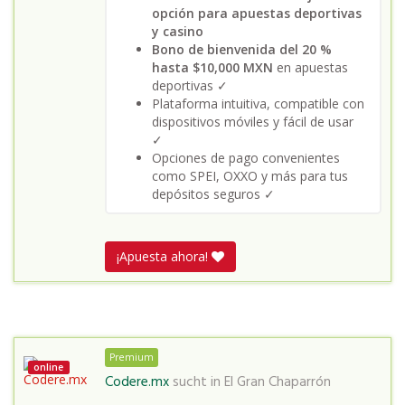
opción para apuestas deportivas
y casino
Bono de bienvenida del 20 %
hasta $10,000 MXN
en apuestas
deportivas ✓
Plataforma intuitiva, compatible con
dispositivos móviles y fácil de usar
✓
Opciones de pago convenientes
como SPEI, OXXO y más para tus
depósitos seguros ✓
¡Apuesta ahora!
Premium
online
Codere.mx
sucht in
El Gran Chaparrón