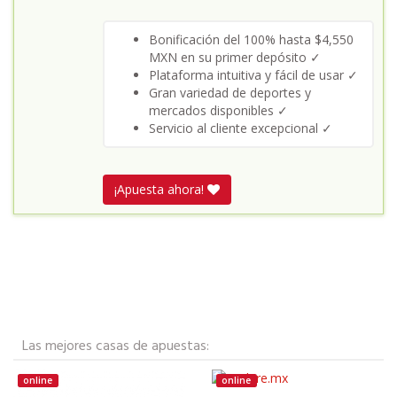
Bonificación del 100% hasta $4,550
MXN en su primer depósito ✓
Plataforma intuitiva y fácil de usar ✓
Gran variedad de deportes y
mercados disponibles ✓
Servicio al cliente excepcional ✓
¡Apuesta ahora!
Las mejores casas de apuestas:
online
online