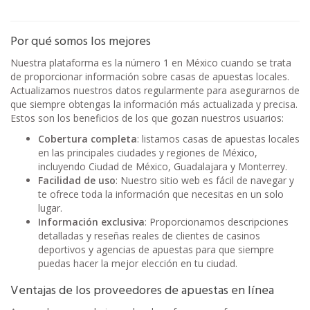
Por qué somos los mejores
Nuestra plataforma es la número 1 en México cuando se trata
de proporcionar información sobre casas de apuestas locales.
Actualizamos nuestros datos regularmente para asegurarnos de
que siempre obtengas la información más actualizada y precisa.
Estos son los beneficios de los que gozan nuestros usuarios:
Cobertura completa
: listamos casas de apuestas locales
en las principales ciudades y regiones de México,
incluyendo Ciudad de México, Guadalajara y Monterrey.
Facilidad de uso
: Nuestro sitio web es fácil de navegar y
te ofrece toda la información que necesitas en un solo
lugar.
Información exclusiva
: Proporcionamos descripciones
detalladas y reseñas reales de clientes de casinos
deportivos y agencias de apuestas para que siempre
puedas hacer la mejor elección en tu ciudad.
Ventajas de los proveedores de apuestas en línea