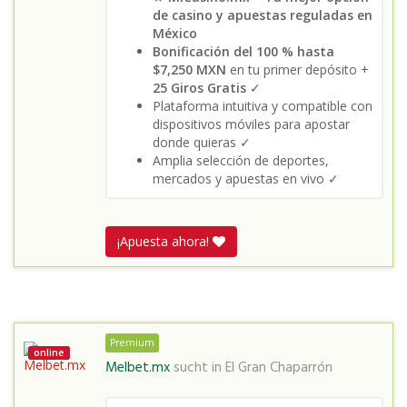
de casino y apuestas reguladas en
México
Bonificación del 100 % hasta
$7,250 MXN
en tu primer depósito +
25 Giros Gratis
✓
Plataforma intuitiva y compatible con
dispositivos móviles para apostar
donde quieras ✓
Amplia selección de deportes,
mercados y apuestas en vivo ✓
¡Apuesta ahora!
Premium
online
Melbet.mx
sucht in
El Gran Chaparrón