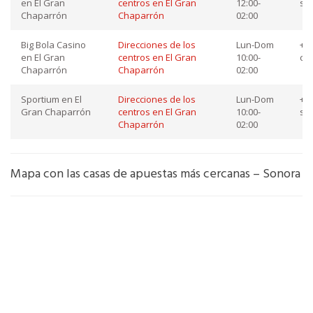
en El Gran
centros en El Gran
12:00-
so
Chaparrón
Chaparrón
02:00
Big Bola Casino
Direcciones de los
Lun-Dom
+52
en El Gran
centros en El Gran
10:00-
co
Chaparrón
Chaparrón
02:00
Sportium en El
Direcciones de los
Lun-Dom
+52
Gran Chaparrón
centros en El Gran
10:00-
so
Chaparrón
02:00
Mapa con las casas de apuestas más cercanas – Sonora