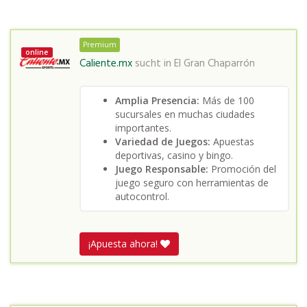
Premium
online
Caliente.mx
sucht in
El Gran Chaparrón
Amplia Presencia:
Más de 100
sucursales en muchas ciudades
importantes.
Variedad de Juegos:
Apuestas
deportivas, casino y bingo.
Juego Responsable:
Promoción del
juego seguro con herramientas de
autocontrol.
¡Apuesta ahora!