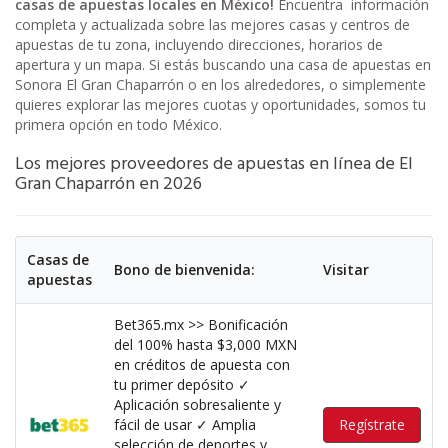
casas de apuestas locales en México!
Encuentra información
completa y actualizada sobre las mejores casas y centros de
apuestas de tu zona, incluyendo direcciones, horarios de
apertura y un mapa. Si estás buscando una casa de apuestas en
Sonora El Gran Chaparrón o en los alrededores, o simplemente
quieres explorar las mejores cuotas y oportunidades, somos tu
primera opción en todo México.
Los mejores proveedores de apuestas en línea de El
Gran Chaparrón en 2026
Casas de
Bono de bienvenida:
Visitar
apuestas
Bet365.mx >> Bonificación
del 100% hasta $3,000 MXN
en créditos de apuesta con
tu primer depósito ✓
Aplicación sobresaliente y
fácil de usar ✓ Amplia
Regístrate
selección de deportes y