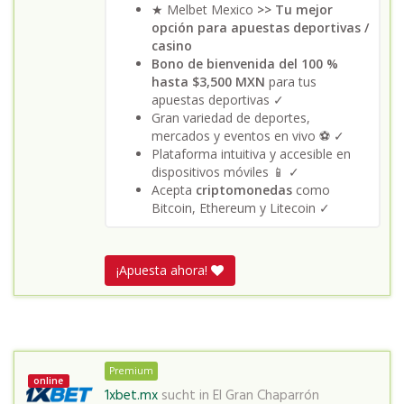
★ Melbet Mexico
>> Tu mejor
opción para apuestas deportivas /
casino
Bono de bienvenida del 100 %
hasta $3,500 MXN
para tus
apuestas deportivas ✓
Gran variedad de deportes,
mercados y eventos en vivo ⚽️ ✓
Plataforma intuitiva y accesible en
dispositivos móviles 📱 ✓
Acepta
criptomonedas
como
Bitcoin, Ethereum y Litecoin ✓
¡Apuesta ahora!
Premium
online
1xbet.mx
sucht in
El Gran Chaparrón