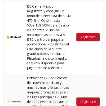
BC.Game México –
Regístrate y consigue un
bono de bienvenida de hasta
470 % ✓ Obtén hasta
$359,168 MXN para Casino
o Deportes ✓ Incluye
recompensas de hasta 5
Regístrate
BTC dentro del paquete
promocional ✓ Disfruta del
Giro diario de la suerte
gratuito todos los días ✓
Plataforma cripto-friendly,
segura y disponible para
jugadores de México ✓
Betwinner >> Bonificación
del 100% hasta $130 y
muchas más ofertas ✓ Las
mejores probabilidades en
las ligas principales ✓ Más
de 1000 eventos previos al
Regístrate