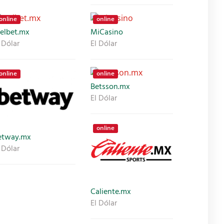
online
online
elbet.mx
MiCasino
 Dólar
El Dólar
online
online
Betsson.mx
El Dólar
online
etway.mx
 Dólar
Caliente.mx
El Dólar