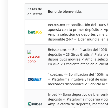
Casas de
Bono de bienvenida:
apuestas
Bet365.mx >> Bonificación del 100% 
apuesta con tu primer depósito ✓ Apl
Amplia selección de deportes y merca
disponible 24/7 ✓ Líder mundial en 
Betsson.mx >> Bonificación del 100%
depósito + 25 Giros Gratis ✓ Platafor
dispositivos móviles ✓ Amplia selec
en vivo ✓ Excelente atención al clien
1xbet.mx >> Bonificación del 100% h
✓ Plataforma intuitiva y fácil de us
mercados disponibles ✓ Servicio al c
Ivibet >> Bono deportivo de bienven
depósito ✓ Plataforma moderna y com
Amplia oferta de deportes, mercados