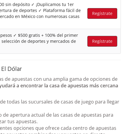
00 sin depósito ✓ ¡Duplicamos tu 1er
ertura de deportes ✓ Plataforma fácil de
Regístrate
 mercado en México con numerosas casas
 pesos ✓ $500 gratis + 100% del primer
 selección de deportes y mercados de
Regístrate
 El Dólar
sas de apuestas con una amplia gama de opciones de
yudará a encontrar la casa de apuestas más cercana
 de todas las sucursales de casas de juego para llegar
o de apertura actual de las casas de apuestas para
ar tus apuestas.
erentes opciones que ofrece cada centro de apuestas