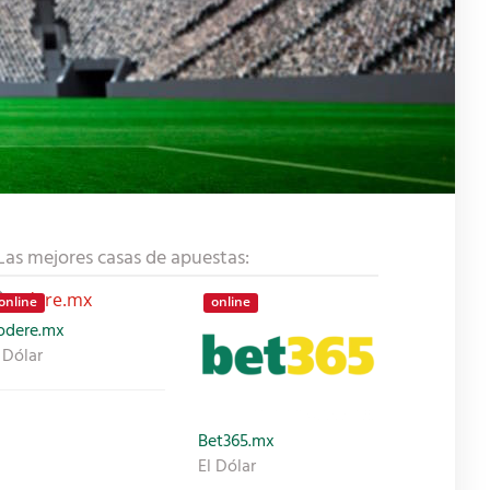
Las mejores casas de apuestas:
online
online
odere.mx
 Dólar
Bet365.mx
El Dólar